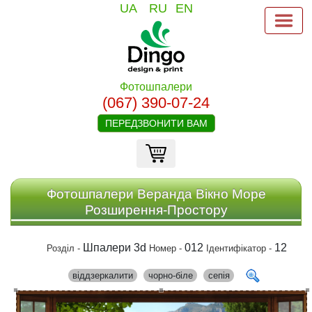
UA
RU
EN
Фотошпалери
(067) 390-07-24
ПЕРЕДЗВОНИТИ ВАМ
Фотошпалери Веранда Вікно Море
Розширення-Простору
Шпалери 3d
012
12
Розділ -
Номер -
Ідентифікатор -
віддзеркалити
чорно-біле
сепія