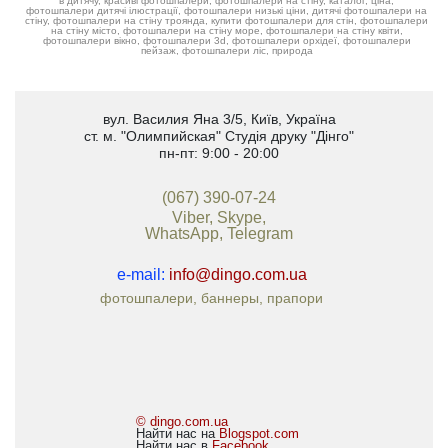
в дитячу, красиві фотошпалери, фотошпалери на стіну, каталог, ціна,
фотошпалери дитячі ілюстрації, фотошпалери низькі ціни, дитячі фотошпалери на
стіну, фотошпалери на стіну троянда, купити фотошпалери для стін, фотошпалери
на стіну місто, фотошпалери на стіну море, фотошпалери на стіну квіти,
фотошпалери вікно, фотошпалери 3d, фотошпалери орхідеї, фотошпалери
пейзаж, фотошпалери ліс, природа
вул. Василия Яна 3/5
,
Київ, Україна
ст. м. "Олимпийская"
Студія друку "Дінго"
пн-пт: 9:00 - 20:00
(067) 390-07-24
Viber, Skype,
WhatsApp, Telegram
e-mail:
info@dingo.com.ua
фотошпалери, баннеры, прапори
© dingo.com.ua
Найти нас на
Blogspot.com
Найти нас в
Facebook