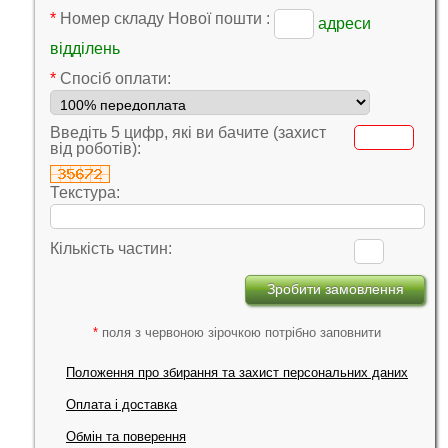
*
Номер складу Нової пошти :
адреси
відділень
*
Cпосіб оплати:
Введіть 5 цифр, які ви бачите (захист
від роботів):
Текстура:
Кількість частин:
*
поля з червоною зірочкою потрібно заповнити
Положення про збирання та захист персональних даних
Оплата і доставка
Обмін та поверення