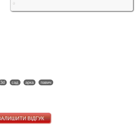
3d
сад
арка
павич
ЗАЛИШИТИ ВІДГУК