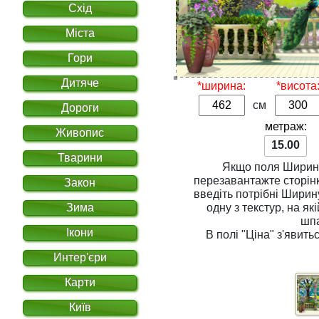
Схід
Міста
Гори
Дитяче
*ширина:
*висота
см
Дороги
метраж:
Живопис
15.00
Тварини
Якщо поля
Ширин
перезавантажте сторінку. Для розрахунку вар
Закон
введіть потрібні
Ширин
одну з
текстур
, на якій Ви хочете надрукувати
Зима
шп
Ікони
В полі
"Ціна"
з'явитьс
Интер'єри
Карти
Київ