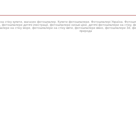
ери на стіну купити, магазин фотошпалер. Купити фотошпалери. Фотошпалері Україна. Фотош
 фотошпалери низькі ціни, дитячі фотошпалери на стіну, фотошпалери на стіну троянда, купити фотошпалери для стін,
алери на стіну море, фотошпалери на стіну квіти, фотошпалери вікно, фотошпалери 3d, 
природа