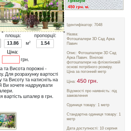
Преміум
450 грн. м.
Ідентифікатор: 7048
Назва:
:
площа:
пропорції:
Фотошпалери 3D Сад Арка
2
13.86
м
1.54
Павич
Ціна:
Опис: Фотошпалери 3D Сад
Арка Павич. Вінілові
грн.
фотошпалери на флізеліновій
основі потрібного розміру.
а
та
Висота
порожні -
Ціна за погонний метр
тості
у
та
Висоту
та натисніть на
450 грн.
Ціна:
алери.
Відомості про наявність: під
замовлення
я вартість шпалер в грн.
Одиниця товару: 1 метр
Стандартна одиниця товару: 1
метр
Дата доступності: 10 серпня