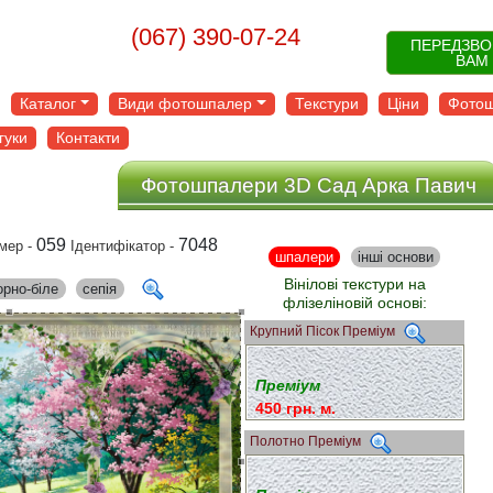
(067) 390-07-24
ПЕРЕДЗВ
ВАМ
Каталог
Види фотошпалер
Текстури
Ціни
Фотош
гуки
Контакти
Фотошпалери 3D Сад Арка Павич
059
7048
мер -
Ідентифікатор -
шпалери
інші основи
Вінілові текстури на
орно-біле
сепія
флізеліновій основі:
Крупний Пісок Преміум
Преміум
450 грн. м.
Полотно Преміум