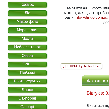
Космос
Замовити наші фотошпале
можна, для цього треба написати нам на електронну
Ліс
пошту
info@dingo.com.ua
Макро фото
дос
Море, пляж
Мости
Небо, світанок
Озера
Осінь
до початку каталога
Пейзажі
Фотошпале
Річки і струмки
Літаки
Санторіні
Дивитися ві
Сафарі