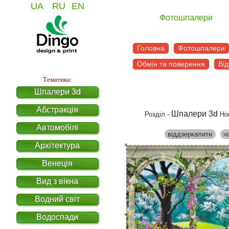
UA
RU
EN
Фотошпалери
Головна
Фотошпалери
Обмін та поверення
Від
Тематика:
Шпалери 3d
Абстракція
Шпалери 3d
Розділ -
Но
Автомобілі
віддзеркалити
ч
Архітектура
Венеція
Вид з вікна
Водний світ
Водоспади