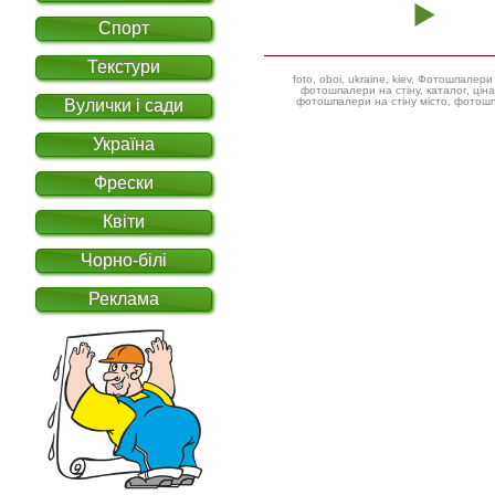
Спорт
Текстури
foto, oboi, ukraine, kiev, Фотошпал
фотошпалери на стіну, каталог, ціна, фотошпалери дитячі ілюстрації,
фотошпалери на стіну місто, фотошп
Вулички і сади
Україна
Фрески
Квіти
Чорно-білі
Реклама