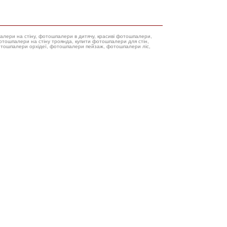
палери на стіну, фотошпалери в дитячу, красиві фотошпалери,
фотошпалери орхідеї, фотошпалери пейзаж, фотошпалери ліс,