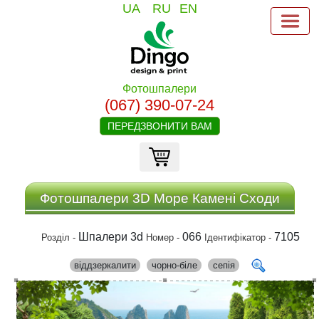
UA
RU
EN
Фотошпалери
(067) 390-07-24
ПЕРЕДЗВОНИТИ ВАМ
Фотошпалери 3D Море Камені Сходи
Шпалери 3d
066
7105
Розділ -
Номер -
Ідентифікатор -
віддзеркалити
чорно-біле
сепія