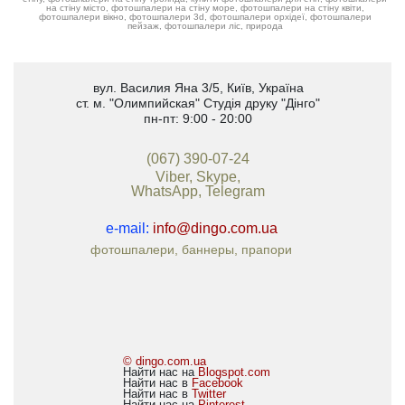
на стіну місто, фотошпалери на стіну море, фотошпалери на стіну квіти,
фотошпалери вікно, фотошпалери 3d, фотошпалери орхідеї, фотошпалери
пейзаж, фотошпалери ліс, природа
вул. Василия Яна 3/5
,
Київ, Україна
ст. м. "Олимпийская"
Студія друку "Дінго"
пн-пт: 9:00 - 20:00
(067) 390-07-24
Viber, Skype,
WhatsApp, Telegram
e-mail:
info@dingo.com.ua
фотошпалери, баннеры, прапори
© dingo.com.ua
Найти нас на
Blogspot.com
Найти нас в
Facebook
Найти нас в
Twitter
Найти нас на
Pinterest