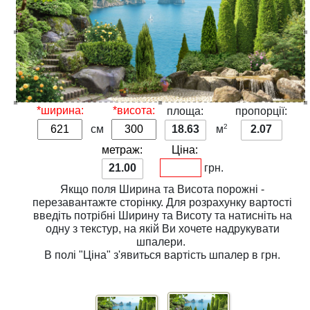
*ширина:
*висота:
площа:
пропорції:
2
см
18.63
м
2.07
метраж:
Ціна:
21.00
грн.
Якщо поля
Ширина
та
Висота
порожні -
перезавантажте сторінку. Для розрахунку вартості
введіть потрібні
Ширину
та
Висоту
та натисніть на
одну з
текстур
, на якій Ви хочете надрукувати
шпалери.
В полі
"Ціна"
з'явиться вартість шпалер в грн.