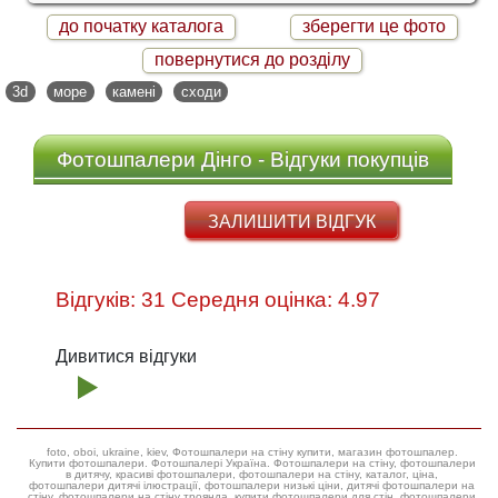
до початку каталога
зберегти це фото
повернутися до розділу
3d
море
камені
сходи
Фотошпалери Дінго - Відгуки покупців
ЗАЛИШИТИ ВІДГУК
Відгуків: 31 Середня оцінка: 4.97
Дивитися відгуки
foto, oboi, ukraine, kiev, Фотошпалери на стіну купити, магазин фотошпалер.
Купити фотошпалери. Фотошпалері Україна. Фотошпалери на стіну, фотошпалери
в дитячу, красиві фотошпалери, фотошпалери на стіну, каталог, ціна,
фотошпалери дитячі ілюстрації, фотошпалери низькі ціни, дитячі фотошпалери на
стіну, фотошпалери на стіну троянда, купити фотошпалери для стін, фотошпалери