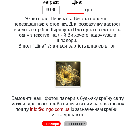
метраж:
Ціна:
9.00
грн.
Якщо поля
Ширина
та
Висота
порожні -
перезавантажте сторінку. Для розрахунку вартості
введіть потрібні
Ширину
та
Висоту
та натисніть на
одну з
текстур
, на якій Ви хочете надрукувати
шпалери.
В полі
"Ціна"
з'явиться вартість шпалер в грн.
Замовити наші фотошпалери в будь-яку країну світу
можна, для цього треба написати нам на електронну
пошту
info@dingo.com.ua
із зазначенням країни і
міста доставки.
шпалери
інші основи