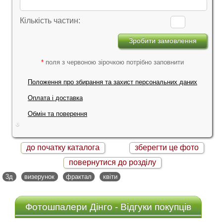
Кількість частин:
*
поля з червоною зірочкою потрібно заповнити
Положення про збирання та захист персональних даних
Оплата і доставка
Обмін та поверення
до початку каталога
зберегти це фото
повернутися до розділу
3д
визерунок
фрактал
квіти
Фотошпалери Дінго - Відгуки покупців