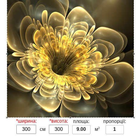
*ширина:
*висота:
площа:
пропорції:
2
см
9.00
м
1