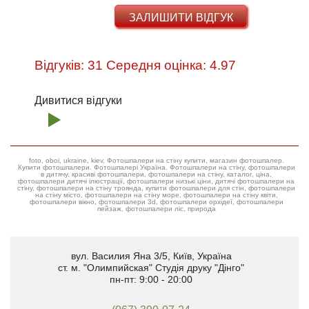
ЗАЛИШИТИ ВІДГУК
Відгуків: 31 Середня оцінка: 4.97
Дивитися відгуки
foto, oboi, ukraine, kiev, Фотошпалери на стіну купити, магазин фотошпалер.
Купити фотошпалери. Фотошпалері Україна. Фотошпалери на стіну, фотошпалери
в дитячу, красиві фотошпалери, фотошпалери на стіну, каталог, ціна,
фотошпалери дитячі ілюстрації, фотошпалери низькі ціни, дитячі фотошпалери на
стіну, фотошпалери на стіну троянда, купити фотошпалери для стін, фотошпалери
на стіну місто, фотошпалери на стіну море, фотошпалери на стіну квіти,
фотошпалери вікно, фотошпалери 3d, фотошпалери орхідеї, фотошпалери
пейзаж, фотошпалери ліс, природа
вул. Василия Яна 3/5
,
Київ, Україна
ст. м. "Олимпийская"
Студія друку "Дінго"
пн-пт: 9:00 - 20:00