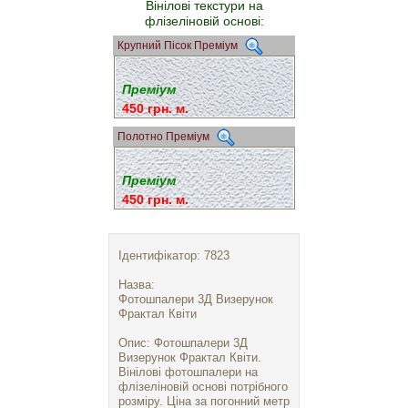
Вінілові текстури на
флізеліновій основі:
Крупний Пісок Преміум
Преміум
450 грн. м.
Полотно Преміум
Преміум
450 грн. м.
Ідентифікатор: 7823
Назва:
Фотошпалери 3Д Визерунок
Фрактал Квіти
Опис: Фотошпалери 3Д
Визерунок Фрактал Квіти.
Вінілові фотошпалери на
флізеліновій основі потрібного
розміру. Ціна за погонний метр