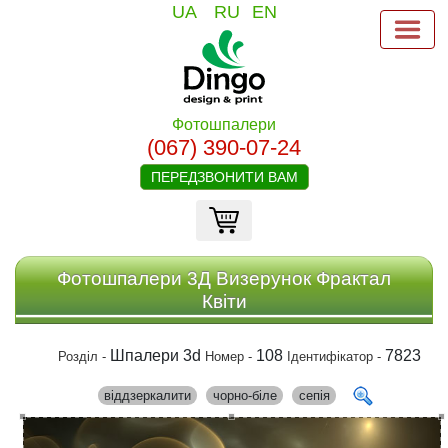
UA
RU
EN
Фотошпалери
(067) 390-07-24
ПЕРЕДЗВОНИТИ ВАМ
Фотошпалери 3Д Визерунок Фрактал
Квіти
Шпалери 3d
108
7823
Розділ -
Номер -
Ідентифікатор -
віддзеркалити
чорно-біле
сепія