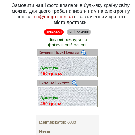
Замовити наші фотошпалери в будь-яку країну світу
можна, для цього треба написати нам на електронну
пошту
info@dingo.com.ua
із зазначенням країни і
міста доставки.
шпалери
інші основи
Вінілові текстури на
флізеліновій основі:
Крупний Пісок Преміум
Преміум
450 грн. м.
Полотно Преміум
Преміум
450 грн. м.
Ідентифікатор: 8008
Назва: