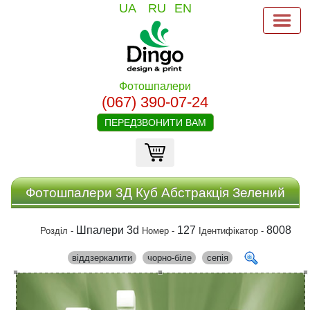
UA
RU
EN
Фотошпалери
(067) 390-07-24
ПЕРЕДЗВОНИТИ ВАМ
Фотошпалери 3Д Куб Абстракція Зелений
Шпалери 3d
127
8008
Розділ -
Номер -
Ідентифікатор -
віддзеркалити
чорно-біле
сепія