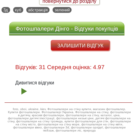
повернутися до розділу
3д
куб
абстракція
зелений
Фотошпалери Дінго - Відгуки покупців
ЗАЛИШИТИ ВІДГУК
Відгуків: 31 Середня оцінка: 4.97
Дивитися відгуки
foto, oboi, ukraine, kiev, Фотошпалери на стіну купити, магазин фотошпалер.
Купити фотошпалери. Фотошпалері Україна. Фотошпалери на стіну, фотошпалери
в дитячу, красиві фотошпалери, фотошпалери на стіну, каталог, ціна,
фотошпалери дитячі ілюстрації, фотошпалери низькі ціни, дитячі фотошпалери на
стіну, фотошпалери на стіну троянда, купити фотошпалери для стін, фотошпалери
на стіну місто, фотошпалери на стіну море, фотошпалери на стіну квіти,
фотошпалери вікно, фотошпалери 3d, фотошпалери орхідеї, фотошпалери
пейзаж, фотошпалери ліс, природа