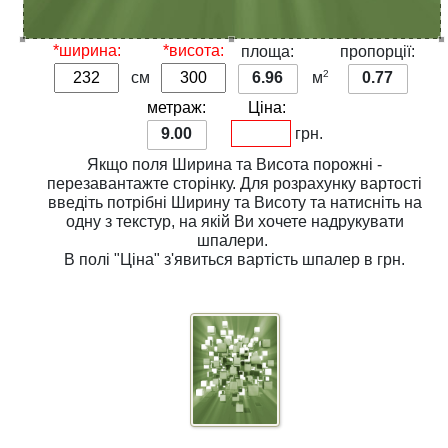
*ширина:
*висота:
площа:
пропорції:
2
см
6.96
м
0.77
метраж:
Ціна:
9.00
грн.
Якщо поля
Ширина
та
Висота
порожні -
перезавантажте сторінку. Для розрахунку вартості
введіть потрібні
Ширину
та
Висоту
та натисніть на
одну з
текстур
, на якій Ви хочете надрукувати
шпалери.
В полі
"Ціна"
з'явиться вартість шпалер в грн.