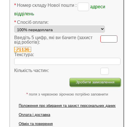
*
Номер складу Нової пошти :
адреси
відділень
*
Cпосіб оплати:
Введіть 5 цифр, які ви бачите (захист
від роботів):
Текстура:
Кількість частин:
*
поля з червоною зірочкою потрібно заповнити
Положення про збирання та захист персональних даних
Оплата і доставка
Обмін та поверення