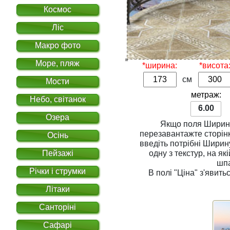
Космос
Ліс
Макро фото
Море, пляж
*ширина:
*висота
см
Мости
метраж:
Небо, світанок
6.00
Озера
Якщо поля
Ширин
перезавантажте сторінку. Для розрахунку вар
Осінь
введіть потрібні
Ширин
одну з
текстур
, на якій Ви хочете надрукувати
Пейзажі
шп
Річки і струмки
В полі
"Ціна"
з'явитьс
Літаки
Санторіні
Сафарі