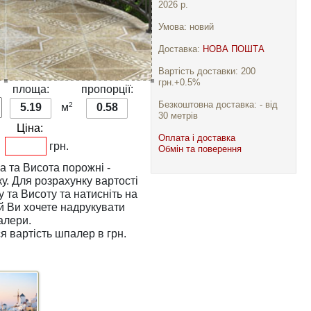
2026 р.
Умова: новий
Доставка:
НОВА ПОШТА
Вартість доставки: 200
грн.+0.5%
:
площа:
пропорції:
Безкоштовна доставка: - від
2
5.19
м
0.58
30 метрів
Ціна:
Оплата і доставка
грн.
Обмін та поверення
а
та
Висота
порожні -
тості
у
та
Висоту
та натисніть на
алери.
я вартість шпалер в грн.