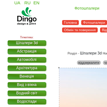
UA
RU
EN
Фотошпалери
Головна
Фотошпалери
Обмін та поверення
Від
Тематика:
Шпалери 3d
Абстракція
Шпалери 3d
Розділ -
Но
Автомобілі
віддзеркалити
ч
Архітектура
Венеція
Вид з вікна
Водний світ
Водоспади