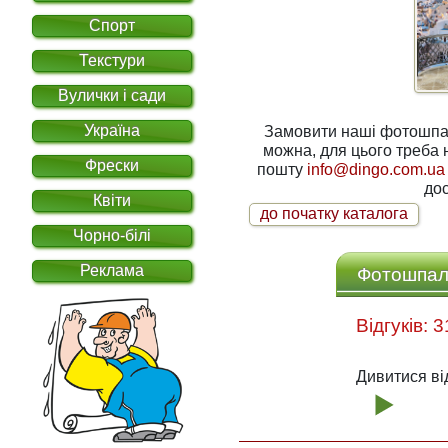
Спорт
Текстури
Вулички і сади
Україна
Замовити наші фотошпале
можна, для цього треба написати нам на електронну
Фрески
пошту
info@dingo.com.ua
дос
Квіти
до початку каталога
Чорно-білі
Реклама
Фотошпале
Дивитися ві