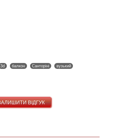
3d
балкон
Санторіні
вузький
ЗАЛИШИТИ ВІДГУК