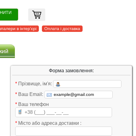
ОНИТИ
палери в інтер'єрі
Оплата і доставка
кий
Форма замовлення:
*
Прізвище, ім'я:
*
Ваш Email:
*
Ваш телефон
*
Місто або адреса доставки :