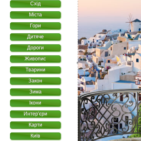
Схід
Міста
Гори
Дитяче
Дороги
Живопис
Тварини
Закон
Зима
Ікони
Интер'єри
Карти
Київ