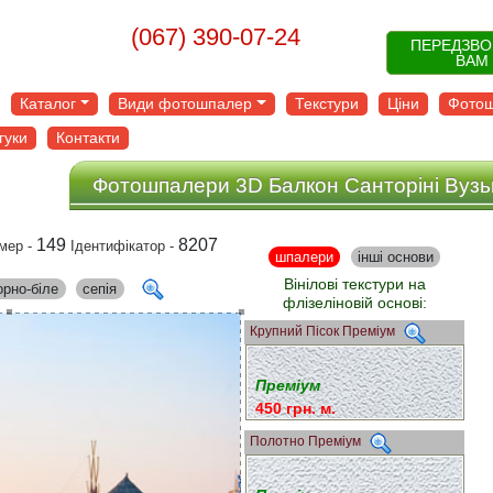
(067) 390-07-24
ПЕРЕДЗВ
ВАМ
Каталог
Види фотошпалер
Текстури
Ціни
Фотош
гуки
Контакти
Фотошпалери 3D Балкон Санторіні Вузь
149
8207
мер -
Ідентифікатор -
шпалери
інші основи
Вінілові текстури на
орно-біле
сепія
флізеліновій основі:
Крупний Пісок Преміум
Преміум
450 грн. м.
Полотно Преміум