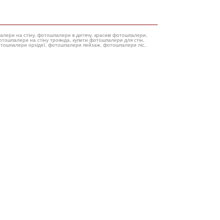
палери на стіну, фотошпалери в дитячу, красиві фотошпалери,
фотошпалери орхідеї, фотошпалери пейзаж, фотошпалери ліс,