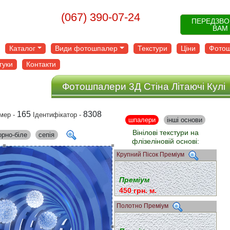
(067) 390-07-24
ПЕРЕДЗВ
ВАМ
Каталог
Види фотошпалер
Текстури
Ціни
Фотош
гуки
Контакти
Фотошпалери 3Д Стіна Літаючі Кулі
165
8308
мер -
Ідентифікатор -
шпалери
інші основи
Вінілові текстури на
орно-біле
сепія
флізеліновій основі:
Крупний Пісок Преміум
Преміум
450 грн. м.
Полотно Преміум