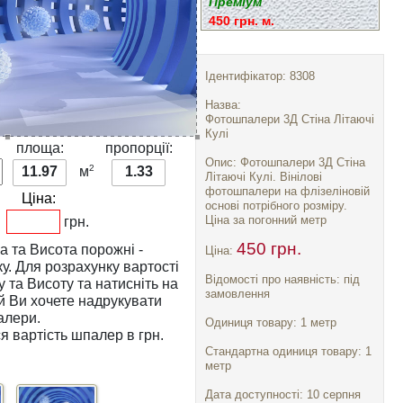
Преміум
450 грн. м.
Ідентифікатор: 8308
Назва:
Фотошпалери 3Д Стіна Літаючі
Кулі
:
площа:
пропорції:
Опис: Фотошпалери 3Д Стіна
2
11.97
м
1.33
Літаючі Кулі. Вінілові
фотошпалери на флізеліновій
Ціна:
основі потрібного розміру.
Ціна за погонний метр
грн.
450 грн.
а
та
Висота
порожні -
Ціна:
тості
Відомості про наявність: під
у
та
Висоту
та натисніть на
замовлення
алери.
Одиниця товару: 1 метр
я вартість шпалер в грн.
Стандартна одиниця товару: 1
метр
Дата доступності: 10 серпня