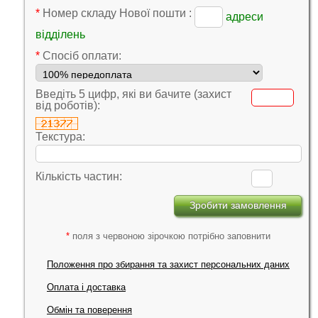
*
Номер складу Нової пошти :
адреси
відділень
*
Cпосіб оплати:
Введіть 5 цифр, які ви бачите (захист
від роботів):
Текстура:
Кількість частин:
*
поля з червоною зірочкою потрібно заповнити
Положення про збирання та захист персональних даних
Оплата і доставка
Обмін та поверення