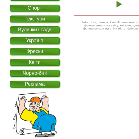
Спорт
Текстури
foto, oboi, ukraine, kiev, Фотошпал
фотошпалери на стіну, каталог, ціна, фотошпалери дитячі ілюстрації,
фотошпалери на стіну місто, фотошп
Вулички і сади
Україна
Фрески
Квіти
Чорно-білі
Реклама