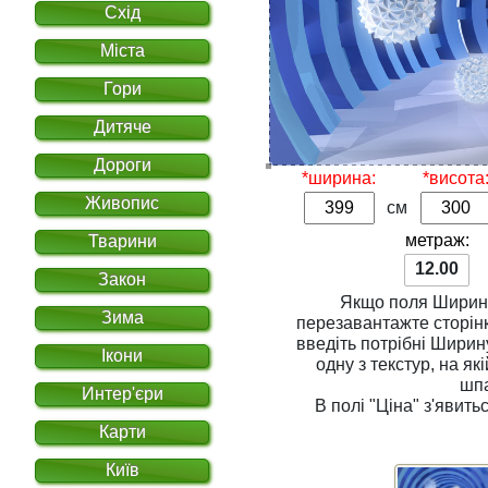
Схід
Міста
Гори
Дитяче
Дороги
*ширина:
*висота
Живопис
см
метраж:
Тварини
12.00
Закон
Якщо поля
Ширин
Зима
перезавантажте сторінку. Для розрахунку вар
введіть потрібні
Ширин
Ікони
одну з
текстур
, на якій Ви хочете надрукувати
шп
Интер'єри
В полі
"Ціна"
з'явитьс
Карти
Київ