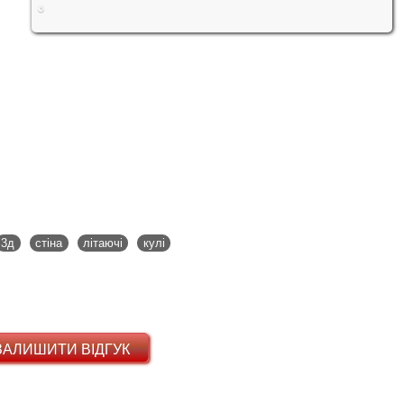
3д
стіна
літаючі
кулі
ЗАЛИШИТИ ВІДГУК