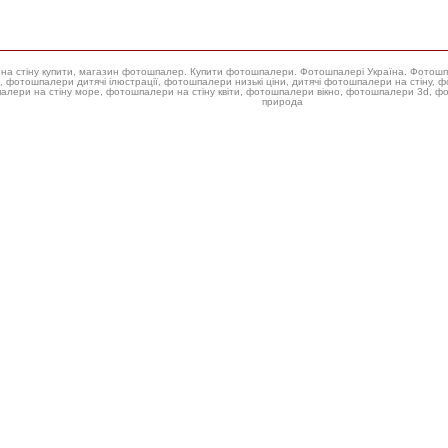
ери на стіну купити, магазин фотошпалер. Купити фотошпалери. Фотошпалері Україна. Фотош
 фотошпалери низькі ціни, дитячі фотошпалери на стіну, фотошпалери на стіну троянда, купити фотошпалери для стін,
алери на стіну море, фотошпалери на стіну квіти, фотошпалери вікно, фотошпалери 3d, 
природа