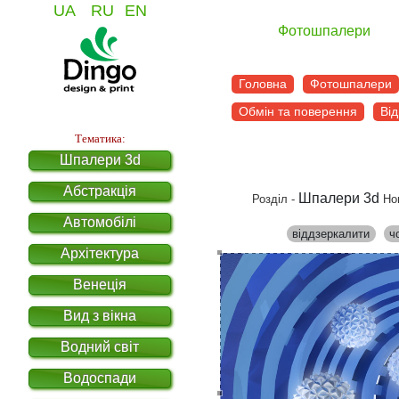
UA
RU
EN
Фотошпалери
Головна
Фотошпалери
Обмін та поверення
Від
Тематика:
Шпалери 3d
Абстракція
Шпалери 3d
Розділ -
Но
Автомобілі
віддзеркалити
ч
Архітектура
Венеція
Вид з вікна
Водний світ
Водоспади