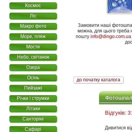
Космос
Ліс
Замовити наші фотошпале
Макро фото
можна, для цього треба написати нам на електронну
пошту
info@dingo.com.ua
Море, пляж
дос
Мости
Небо, світанок
Озера
Осінь
до початку каталога
Пейзажі
Фотошпале
Річки і струмки
Літаки
Санторіні
Дивитися ві
Сафарі