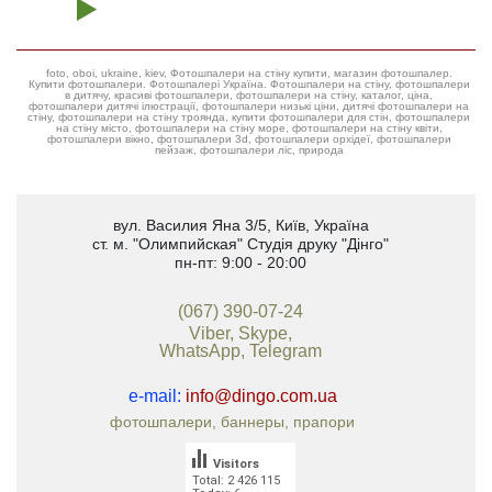
foto, oboi, ukraine, kiev, Фотошпалери на стіну купити, магазин фотошпалер.
Купити фотошпалери. Фотошпалері Україна. Фотошпалери на стіну, фотошпалери
в дитячу, красиві фотошпалери, фотошпалери на стіну, каталог, ціна,
фотошпалери дитячі ілюстрації, фотошпалери низькі ціни, дитячі фотошпалери на
стіну, фотошпалери на стіну троянда, купити фотошпалери для стін, фотошпалери
на стіну місто, фотошпалери на стіну море, фотошпалери на стіну квіти,
фотошпалери вікно, фотошпалери 3d, фотошпалери орхідеї, фотошпалери
пейзаж, фотошпалери ліс, природа
вул. Василия Яна 3/5
,
Київ, Україна
ст. м. "Олимпийская"
Студія друку "Дінго"
пн-пт: 9:00 - 20:00
(067) 390-07-24
Viber, Skype,
WhatsApp, Telegram
e-mail:
info@dingo.com.ua
фотошпалери, баннеры, прапори
Visitors
Total: 2 426 115