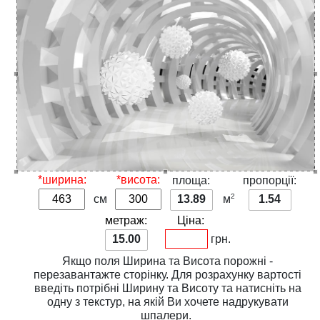
*ширина:
*висота:
площа:
пропорції:
2
см
13.89
м
1.54
метраж:
Ціна:
15.00
грн.
Якщо поля
Ширина
та
Висота
порожні -
перезавантажте сторінку. Для розрахунку вартості
введіть потрібні
Ширину
та
Висоту
та натисніть на
одну з
текстур
, на якій Ви хочете надрукувати
шпалери.