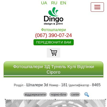
UA
RU
EN
Фотошпалери
(067) 390-07-24
ПЕРЕДЗВОНИТИ ВАМ
Фотошпалери 3Д Тунель Кулі Відтінки
Сірого
Шпалери 3d
181
8465
Розділ -
Номер -
Ідентифікатор -
віддзеркалити
чорно-біле
сепія