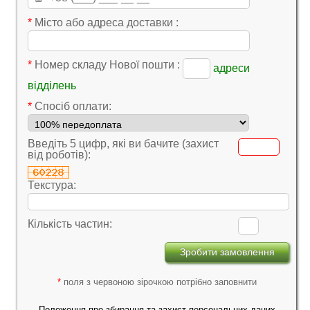
*
Місто або адреса доставки :
*
Номер складу Нової пошти :
адреси
відділень
*
Cпосіб оплати:
Введіть 5 цифр, які ви бачите (захист
від роботів):
Текстура:
Кількість частин:
*
поля з червоною зірочкою потрібно заповнити
Положення про збирання та захист персональних даних