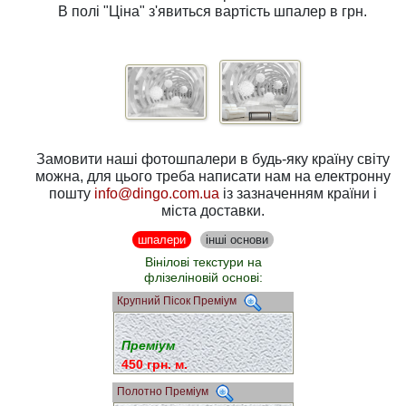
В полі
"Ціна"
з'явиться вартість шпалер в грн.
Замовити наші фотошпалери в будь-яку країну світу
можна, для цього треба написати нам на електронну
пошту
info@dingo.com.ua
із зазначенням країни і
міста доставки.
шпалери
інші основи
Вінілові текстури на
флізеліновій основі:
Крупний Пісок Преміум
Преміум
450 грн. м.
Полотно Преміум