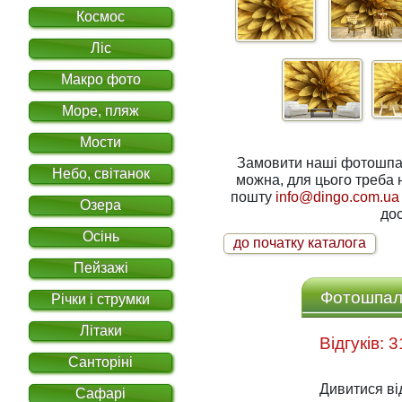
Космос
Ліс
Макро фото
Море, пляж
Мости
Замовити наші фотошпале
Небо, світанок
можна, для цього треба написати нам на електронну
пошту
info@dingo.com.ua
Озера
дос
Осінь
до початку каталога
Пейзажі
Фотошпале
Річки і струмки
Літаки
Санторіні
Дивитися ві
Сафарі