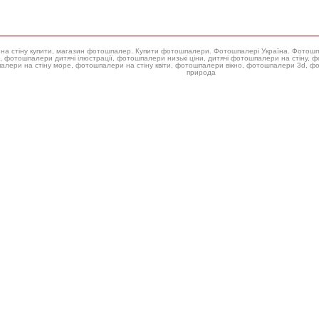
ери на стіну купити, магазин фотошпалер. Купити фотошпалери. Фотошпалері Україна. Фотош
 фотошпалери низькі ціни, дитячі фотошпалери на стіну, фотошпалери на стіну троянда, купити фотошпалери для стін,
алери на стіну море, фотошпалери на стіну квіти, фотошпалери вікно, фотошпалери 3d, 
природа