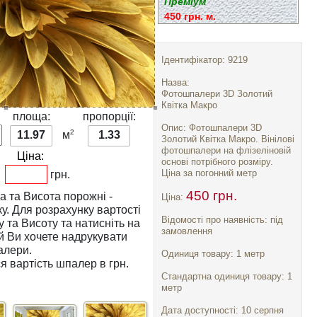
Преміум
450 грн. м.
Ідентифікатор: 9219
Назва:
Фотошпалери 3D Золотий
Квітка Макро
:
площа:
пропорції:
Опис: Фотошпалери 3D
2
11.97
м
1.33
Золотий Квітка Макро. Вінілові
фотошпалери на флізеліновій
Ціна:
основі потрібного розміру.
Ціна за погонний метр
грн.
450 грн.
а
та
Висота
порожні -
Ціна:
тості
Відомості про наявність: під
у
та
Висоту
та натисніть на
замовлення
алери.
Одиниця товару: 1 метр
я вартість шпалер в грн.
Стандартна одиниця товару: 1
метр
Дата доступності: 10 серпня