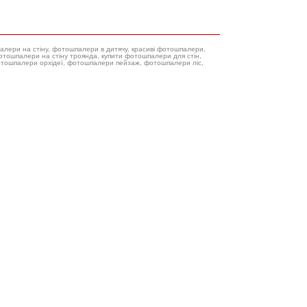
палери на стіну, фотошпалери в дитячу, красиві фотошпалери,
фотошпалери орхідеї, фотошпалери пейзаж, фотошпалери ліс,