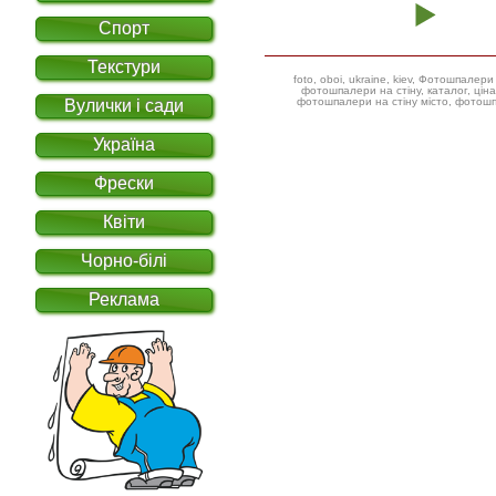
Спорт
Текстури
foto, oboi, ukraine, kiev, Фотошпал
фотошпалери на стіну, каталог, ціна, фотошпалери дитячі ілюстрації,
фотошпалери на стіну місто, фотошп
Вулички і сади
Україна
Фрески
Квіти
Чорно-білі
Реклама