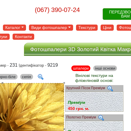
(067) 390-07-24
ПЕРЕДЗВ
ВАМ
Каталог
Види фотошпалер
Текстури
Ціни
Фотош
гуки
Контакти
Фотошпалери 3D Золотий Квітка Макр
231
9219
мер -
Ідентифікатор -
шпалери
інші основи
Вінілові текстури на
орно-біле
сепія
флізеліновій основі:
Крупний Пісок Преміум
Преміум
450 грн. м.
Полотно Преміум