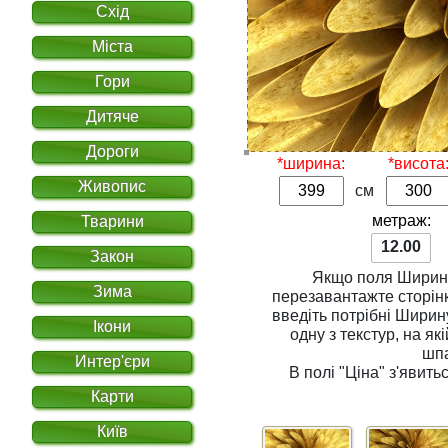
Схід
Міста
Гори
Дитяче
Дороги
*ширина:
*висота
Живопис
см
метраж:
Тварини
12.00
Закон
Якщо поля
Ширин
Зима
перезавантажте сторінку. Для розрахунку вар
введіть потрібні
Ширин
Ікони
одну з
текстур
, на якій Ви хочете надрукувати
шп
Интер'єри
В полі
"Ціна"
з'явитьс
Карти
Київ