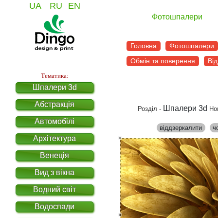
UA
RU
EN
Фотошпалери
Головна
Фотошпалери
Обмін та поверення
Від
Тематика:
Шпалери 3d
Абстракція
Шпалери 3d
Розділ -
Но
Автомобілі
віддзеркалити
ч
Архітектура
Венеція
Вид з вікна
Водний світ
Водоспади