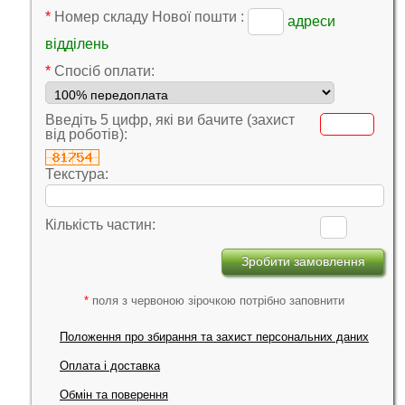
*
Номер складу Нової пошти :
адреси
відділень
*
Cпосіб оплати:
Введіть 5 цифр, які ви бачите (захист
від роботів):
Текстура:
Кількість частин:
*
поля з червоною зірочкою потрібно заповнити
Положення про збирання та захист персональних даних
Оплата і доставка
Обмін та поверення