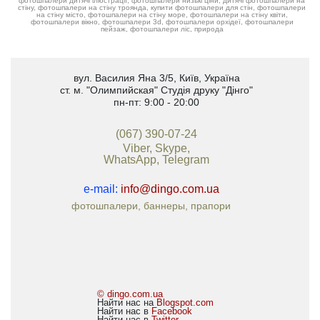
фотошпалери дитячі ілюстрації, фотошпалери низькі ціни, дитячі фотошпалери на
стіну, фотошпалери на стіну троянда, купити фотошпалери для стін, фотошпалери
на стіну місто, фотошпалери на стіну море, фотошпалери на стіну квіти,
фотошпалери вікно, фотошпалери 3d, фотошпалери орхідеї, фотошпалери
пейзаж, фотошпалери ліс, природа
вул. Василия Яна 3/5
,
Київ, Україна
ст. м. "Олимпийская"
Студія друку "Дінго"
пн-пт: 9:00 - 20:00
(067) 390-07-24
Viber, Skype,
WhatsApp, Telegram
e-mail:
info@dingo.com.ua
фотошпалери, баннеры, прапори
© dingo.com.ua
Найти нас на
Blogspot.com
Найти нас в
Facebook
Найти нас в
Twitter