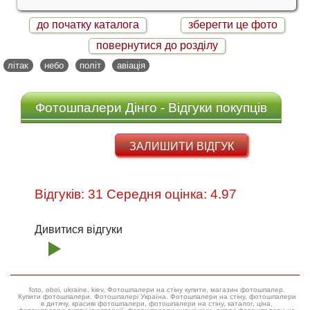
до початку каталога
зберегти це фото
повернутися до розділу
літак
небо
політ
авіація
Фотошпалери Дінго - Відгуки покупців
ЗАЛИШИТИ ВІДГУК
Відгуків: 31 Середня оцінка: 4.97
Дивитися відгуки
foto, oboi, ukraine, kiev, Фотошпалери на стіну купити, магазин фотошпалер.
Купити фотошпалери. Фотошпалері Україна. Фотошпалери на стіну, фотошпалери
в дитячу, красиві фотошпалери, фотошпалери на стіну, каталог, ціна,