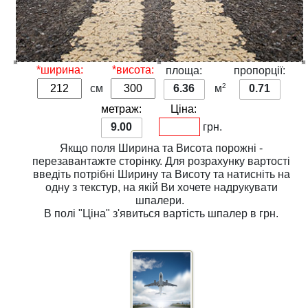
*ширина:
*висота:
площа:
пропорції:
2
см
6.36
м
0.71
метраж:
Ціна:
9.00
грн.
Якщо поля
Ширина
та
Висота
порожні -
перезавантажте сторінку. Для розрахунку вартості
введіть потрібні
Ширину
та
Висоту
та натисніть на
одну з
текстур
, на якій Ви хочете надрукувати
шпалери.
В полі
"Ціна"
з'явиться вартість шпалер в грн.