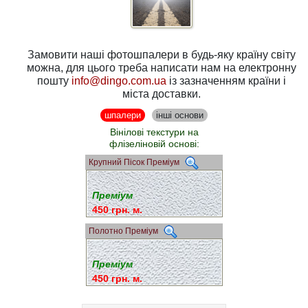
Замовити наші фотошпалери в будь-яку країну світу
можна, для цього треба написати нам на електронну
пошту
info@dingo.com.ua
із зазначенням країни і
міста доставки.
шпалери
інші основи
Вінілові текстури на
флізеліновій основі:
Крупний Пісок Преміум
Преміум
450 грн. м.
Полотно Преміум
Преміум
450 грн. м.