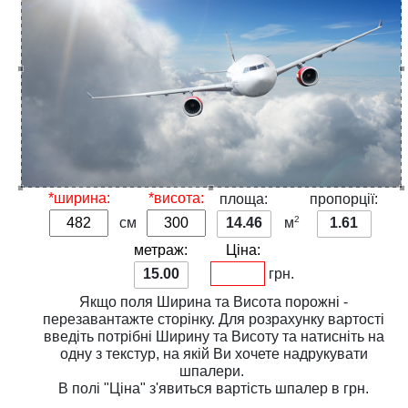
*ширина:
*висота:
площа:
пропорції:
2
см
14.46
м
1.61
метраж:
Ціна:
15.00
грн.
Якщо поля
Ширина
та
Висота
порожні -
перезавантажте сторінку. Для розрахунку вартості
введіть потрібні
Ширину
та
Висоту
та натисніть на
одну з
текстур
, на якій Ви хочете надрукувати
шпалери.
В полі
"Ціна"
з'явиться вартість шпалер в грн.