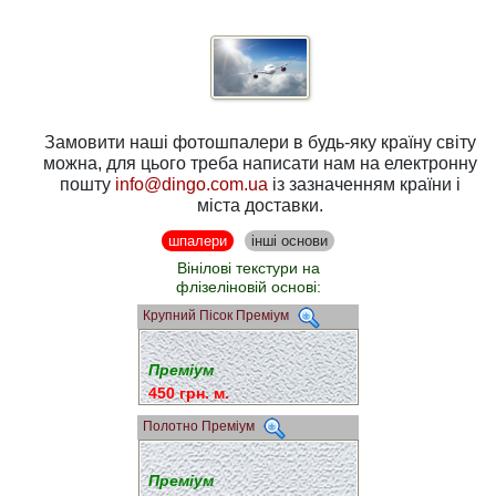
Замовити наші фотошпалери в будь-яку країну світу
можна, для цього треба написати нам на електронну
пошту
info@dingo.com.ua
із зазначенням країни і
міста доставки.
шпалери
інші основи
Вінілові текстури на
флізеліновій основі:
Крупний Пісок Преміум
Преміум
450 грн. м.
Полотно Преміум
Преміум