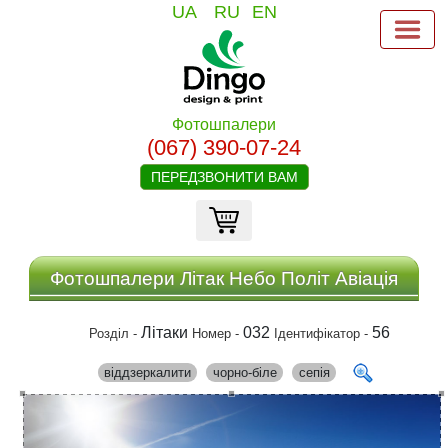
UA
RU
EN
Фотошпалери
(067) 390-07-24
ПЕРЕДЗВОНИТИ ВАМ
Фотошпалери Літак Небо Політ Авіація
Літаки
032
56
Розділ -
Номер -
Ідентифікатор -
віддзеркалити
чорно-біле
сепія