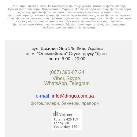
foto, oboi, ukraine, kiev, Фотошпалери на стіну купити, магазин фотошпалер.
Купити фотошпалери. Фотошпалері Україна. Фотошпалери на стіну, фотошпалери
в дитячу, красиві фотошпалери, фотошпалери на стіну, каталог, ціна,
фотошпалери дитячі ілюстрації, фотошпалери низькі ціни, дитячі фотошпалери на
стіну, фотошпалери на стіну троянда, купити фотошпалери для стін, фотошпалери
на стіну місто, фотошпалери на стіну море, фотошпалери на стіну квіти,
фотошпалери вікно, фотошпалери 3d, фотошпалери орхідеї, фотошпалери
пейзаж, фотошпалери ліс, природа
вул. Василия Яна 3/5
,
Київ, Україна
ст. м. "Олимпийская"
Студія друку "Дінго"
пн-пт: 9:00 - 20:00
(067) 390-07-24
Viber, Skype,
WhatsApp, Telegram
e-mail:
info@dingo.com.ua
фотошпалери, баннеры, прапори
Visitors
Total: 2 426 139
Today: 30
Yesterday: 150