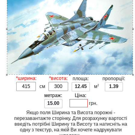
*ширина:
*висота:
площа:
пропорції:
2
см
12.45
м
1.39
метраж:
Ціна:
15.00
грн.
Якщо поля
Ширина
та
Висота
порожні -
перезавантажте сторінку. Для розрахунку вартості
введіть потрібні
Ширину
та
Висоту
та натисніть на
одну з
текстур
, на якій Ви хочете надрукувати