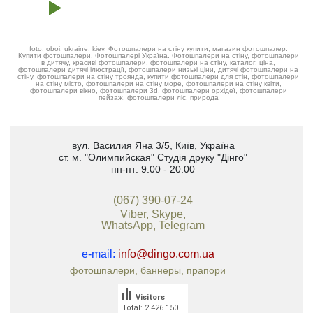
foto, oboi, ukraine, kiev, Фотошпалери на стіну купити, магазин фотошпалер.
Купити фотошпалери. Фотошпалері Україна. Фотошпалери на стіну, фотошпалери
в дитячу, красиві фотошпалери, фотошпалери на стіну, каталог, ціна,
фотошпалери дитячі ілюстрації, фотошпалери низькі ціни, дитячі фотошпалери на
стіну, фотошпалери на стіну троянда, купити фотошпалери для стін, фотошпалери
на стіну місто, фотошпалери на стіну море, фотошпалери на стіну квіти,
фотошпалери вікно, фотошпалери 3d, фотошпалери орхідеї, фотошпалери
пейзаж, фотошпалери ліс, природа
вул. Василия Яна 3/5
,
Київ, Україна
ст. м. "Олимпийская"
Студія друку "Дінго"
пн-пт: 9:00 - 20:00
(067) 390-07-24
Viber, Skype,
WhatsApp, Telegram
e-mail:
info@dingo.com.ua
фотошпалери, баннеры, прапори
Visitors
Total: 2 426 150