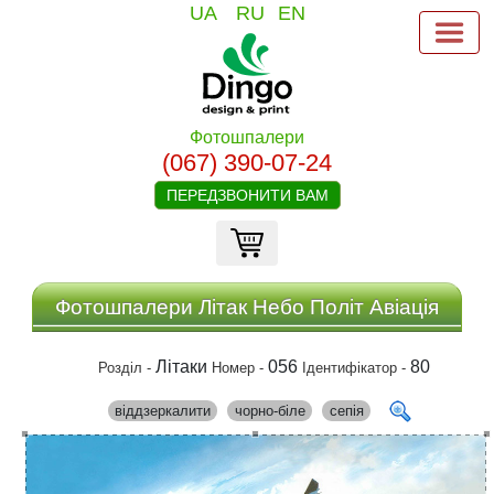
UA
RU
EN
Фотошпалери
(067) 390-07-24
ПЕРЕДЗВОНИТИ ВАМ
Фотошпалери Літак Небо Політ Авіація
Літаки
056
80
Розділ -
Номер -
Ідентифікатор -
віддзеркалити
чорно-біле
сепія