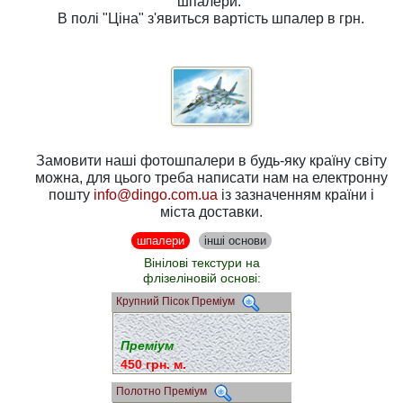
шпалери.
В полі
"Ціна"
з'явиться вартість шпалер в грн.
Замовити наші фотошпалери в будь-яку країну світу
можна, для цього треба написати нам на електронну
пошту
info@dingo.com.ua
із зазначенням країни і
міста доставки.
шпалери
інші основи
Вінілові текстури на
флізеліновій основі:
Крупний Пісок Преміум
Преміум
450 грн. м.
Полотно Преміум