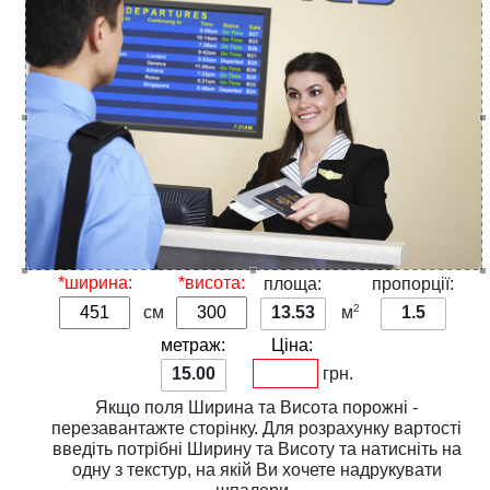
*ширина:
*висота:
площа:
пропорції:
2
см
13.53
м
1.5
метраж:
Ціна:
15.00
грн.
Якщо поля
Ширина
та
Висота
порожні -
перезавантажте сторінку. Для розрахунку вартості
введіть потрібні
Ширину
та
Висоту
та натисніть на
одну з
текстур
, на якій Ви хочете надрукувати