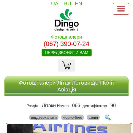
UA
RU
EN
Фотошпалери
(067) 390-07-24
ПЕРЕДЗВОНИТИ ВАМ
Фотошпалери Літак Летовище Політ
Авіація
Літаки
066
90
Розділ -
Номер -
Ідентифікатор -
віддзеркалити
чорно-біле
сепія