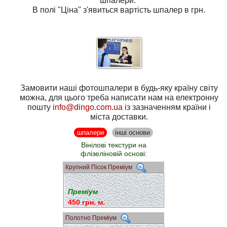
шпалери.
В полі
"Ціна"
з'явиться вартість шпалер в грн.
Замовити наші фотошпалери в будь-яку країну світу
можна, для цього треба написати нам на електронну
пошту
info@dingo.com.ua
із зазначенням країни і
міста доставки.
шпалери
інші основи
Вінілові текстури на
флізеліновій основі:
Крупний Пісок Преміум
Преміум
450 грн. м.
Полотно Преміум