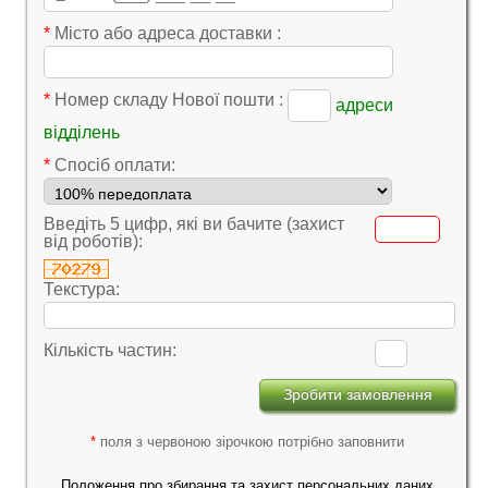
*
Місто або адреса доставки :
*
Номер складу Нової пошти :
адреси
відділень
*
Cпосіб оплати:
Введіть 5 цифр, які ви бачите (захист
від роботів):
Текстура:
Кількість частин:
*
поля з червоною зірочкою потрібно заповнити
Положення про збирання та захист персональних даних