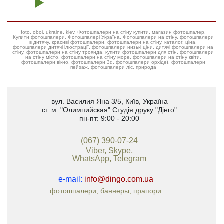
foto, oboi, ukraine, kiev, Фотошпалери на стіну купити, магазин фотошпалер.
Купити фотошпалери. Фотошпалері Україна. Фотошпалери на стіну, фотошпалери
в дитячу, красиві фотошпалери, фотошпалери на стіну, каталог, ціна,
фотошпалери дитячі ілюстрації, фотошпалери низькі ціни, дитячі фотошпалери на
стіну, фотошпалери на стіну троянда, купити фотошпалери для стін, фотошпалери
на стіну місто, фотошпалери на стіну море, фотошпалери на стіну квіти,
фотошпалери вікно, фотошпалери 3d, фотошпалери орхідеї, фотошпалери
пейзаж, фотошпалери ліс, природа
вул. Василия Яна 3/5
,
Київ, Україна
ст. м. "Олимпийская"
Студія друку "Дінго"
пн-пт: 9:00 - 20:00
(067) 390-07-24
Viber, Skype,
WhatsApp, Telegram
e-mail:
info@dingo.com.ua
фотошпалери, баннеры, прапори