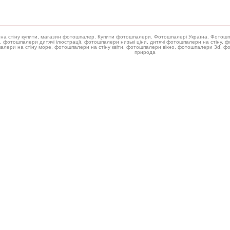
ери на стіну купити, магазин фотошпалер. Купити фотошпалери. Фотошпалері Україна. Фотош
 фотошпалери низькі ціни, дитячі фотошпалери на стіну, фотошпалери на стіну троянда, купити фотошпалери для стін,
алери на стіну море, фотошпалери на стіну квіти, фотошпалери вікно, фотошпалери 3d, 
природа