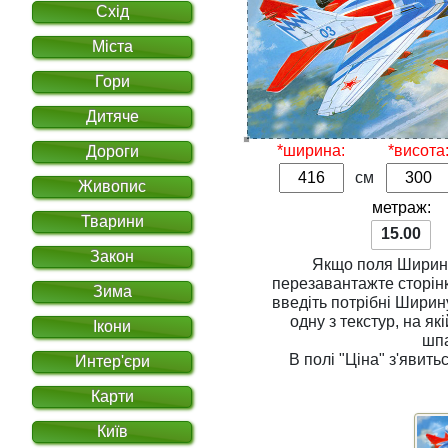
Схід
Міста
Гори
Дитяче
*ширина:
*висота
Дороги
см
Живопис
метраж:
Тварини
15.00
Закон
Якщо поля
Ширин
перезавантажте сторінку. Для розрахунку вар
Зима
введіть потрібні
Ширин
одну з
текстур
, на якій Ви хочете надрукувати
Ікони
шп
В полі
"Ціна"
з'явитьс
Интер'єри
Карти
Київ