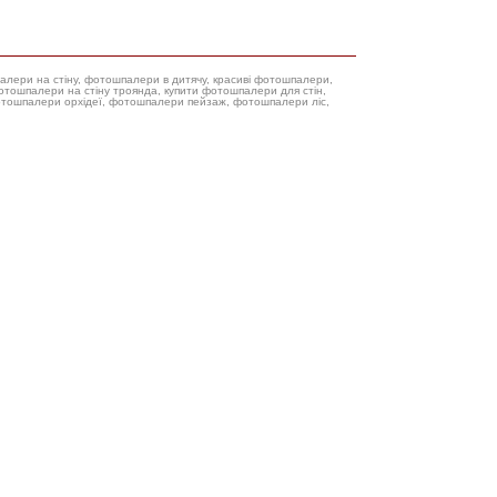
палери на стіну, фотошпалери в дитячу, красиві фотошпалери,
фотошпалери орхідеї, фотошпалери пейзаж, фотошпалери ліс,