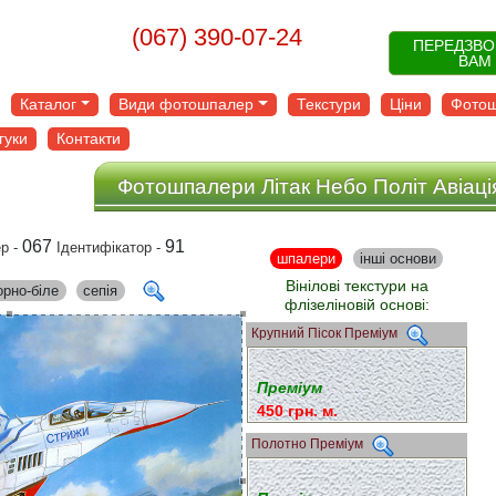
(067) 390-07-24
ПЕРЕДЗВ
ВАМ
Каталог
Види фотошпалер
Текстури
Ціни
Фотош
гуки
Контакти
Фотошпалери Літак Небо Політ Авіаці
067
91
р -
Ідентифікатор -
шпалери
інші основи
Вінілові текстури на
орно-біле
сепія
флізеліновій основі:
Крупний Пісок Преміум
Преміум
450 грн. м.
Полотно Преміум