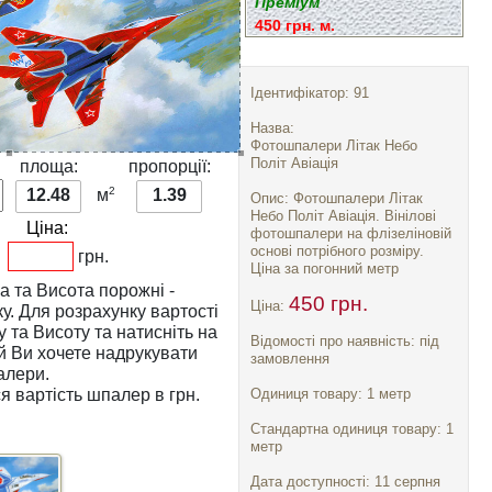
Преміум
450 грн. м.
Ідентифікатор: 91
Назва:
Фотошпалери Літак Небо
Політ Авіація
:
площа:
пропорції:
2
12.48
м
1.39
Опис: Фотошпалери Літак
Небо Політ Авіація. Вінілові
Ціна:
фотошпалери на флізеліновій
основі потрібного розміру.
грн.
Ціна за погонний метр
а
та
Висота
порожні -
450 грн.
Ціна:
тості
у
та
Висоту
та натисніть на
Відомості про наявність: під
замовлення
алери.
я вартість шпалер в грн.
Одиниця товару: 1 метр
Стандартна одиниця товару: 1
метр
Дата доступності: 11 серпня