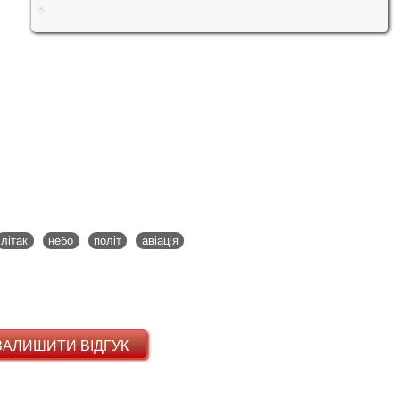
літак
небо
політ
авіація
ЗАЛИШИТИ ВІДГУК