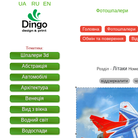
UA
RU
EN
Фотошпалери
Головна
Фотошпалери
Обмін та поверення
Від
Тематика:
Шпалери 3d
Абстракція
Літаки
Розділ -
Номе
Автомобілі
віддзеркалити
ч
Архітектура
Венеція
Вид з вікна
Водний світ
Водоспади