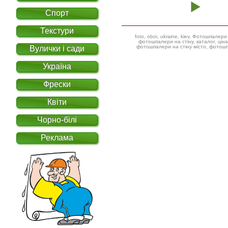
Спорт
Текстури
foto, oboi, ukraine, kiev, Фотошпал
фотошпалери на стіну, каталог, ціна, фотошпалери дитячі ілюстрації,
фотошпалери на стіну місто, фотошп
Вулички і сади
Україна
Фрески
Квіти
Чорно-білі
Реклама