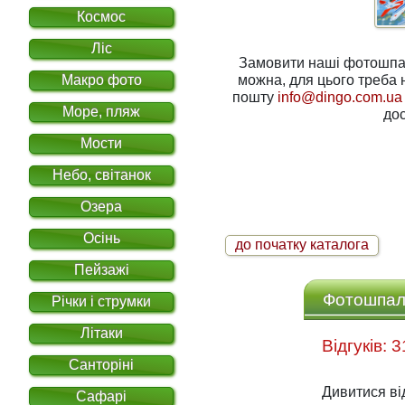
Космос
Ліс
Замовити наші фотошпале
Макро фото
можна, для цього треба написати нам на електронну
пошту
info@dingo.com.ua
Море, пляж
дос
Мости
Небо, світанок
Озера
Осінь
до початку каталога
Пейзажі
Фотошпале
Річки і струмки
Літаки
Санторіні
Дивитися ві
Сафарі