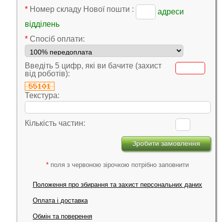
*
Номер складу Нової пошти :
адреси
відділень
*
Cпосіб оплати:
Введіть 5 цифр, які ви бачите (захист
від роботів):
Текстура:
Кількість частин:
*
поля з червоною зірочкою потрібно заповнити
Положення про збирання та захист персональних даних
Оплата і доставка
Обмін та поверення