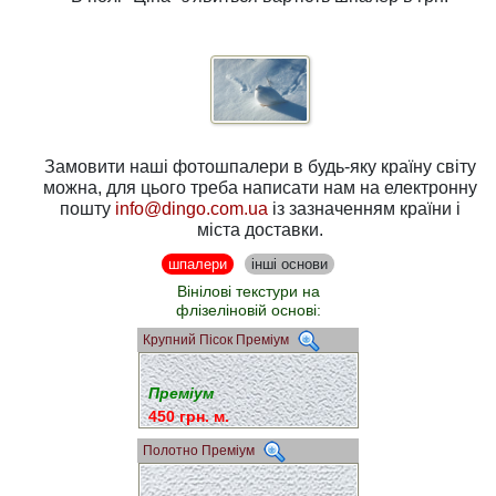
Замовити наші фотошпалери в будь-яку країну світу
можна, для цього треба написати нам на електронну
пошту
info@dingo.com.ua
із зазначенням країни і
міста доставки.
шпалери
інші основи
Вінілові текстури на
флізеліновій основі:
Крупний Пісок Преміум
Преміум
450 грн. м.
Полотно Преміум