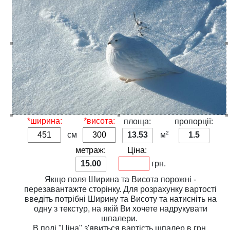
*ширина:
*висота:
площа:
пропорції:
2
см
13.53
м
1.5
метраж:
Ціна:
15.00
грн.
Якщо поля
Ширина
та
Висота
порожні -
перезавантажте сторінку. Для розрахунку вартості
введіть потрібні
Ширину
та
Висоту
та натисніть на
одну з
текстур
, на якій Ви хочете надрукувати
шпалери.
В полі
"Ціна"
з'явиться вартість шпалер в грн.