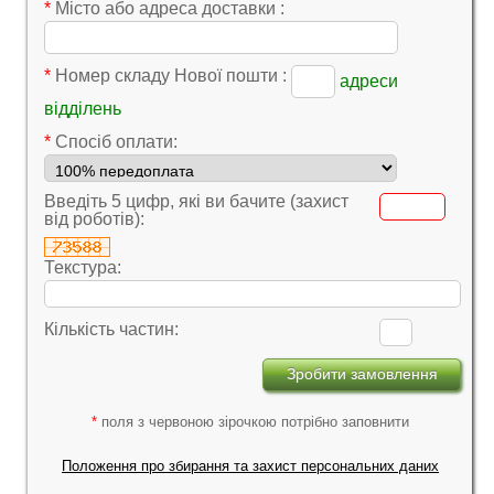
*
Місто або адреса доставки :
*
Номер складу Нової пошти :
адреси
відділень
*
Cпосіб оплати:
Введіть 5 цифр, які ви бачите (захист
від роботів):
Текстура:
Кількість частин:
*
поля з червоною зірочкою потрібно заповнити
Положення про збирання та захист персональних даних