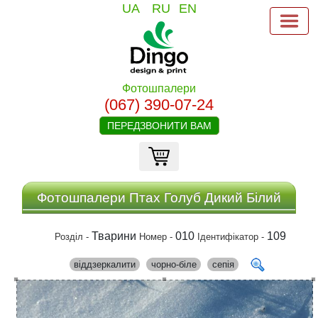
UA
RU
EN
Фотошпалери
(067) 390-07-24
ПЕРЕДЗВОНИТИ ВАМ
Фотошпалери Птах Голуб Дикий Білий
Тварини
010
109
Розділ -
Номер -
Ідентифікатор -
віддзеркалити
чорно-біле
сепія