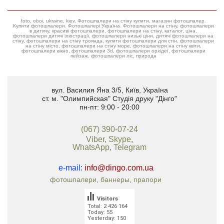
foto, oboi, ukraine, kiev, Фотошпалери на стіну купити, магазин фотошпалер.
Купити фотошпалери. Фотошпалері Україна. Фотошпалери на стіну, фотошпалери
в дитячу, красиві фотошпалери, фотошпалери на стіну, каталог, ціна,
фотошпалери дитячі ілюстрації, фотошпалери низькі ціни, дитячі фотошпалери на
стіну, фотошпалери на стіну троянда, купити фотошпалери для стін, фотошпалери
на стіну місто, фотошпалери на стіну море, фотошпалери на стіну квіти,
фотошпалери вікно, фотошпалери 3d, фотошпалери орхідеї, фотошпалери
пейзаж, фотошпалери ліс, природа
вул. Василия Яна 3/5
,
Київ, Україна
ст. м. "Олимпийская"
Студія друку "Дінго"
пн-пт: 9:00 - 20:00
(067) 390-07-24
Viber, Skype,
WhatsApp, Telegram
e-mail:
info@dingo.com.ua
фотошпалери, баннеры, прапори
Visitors
Total: 2 426 164
Today: 55
Yesterday: 150