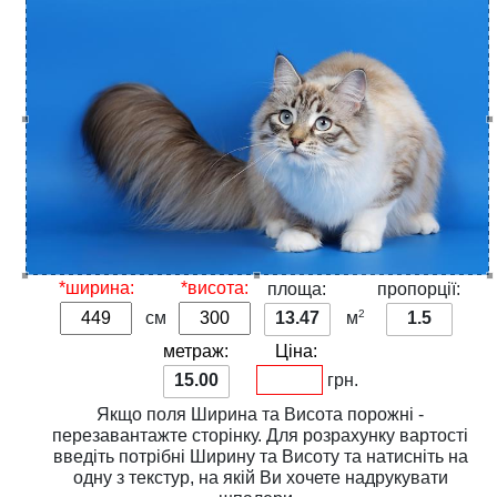
*ширина:
*висота:
площа:
пропорції:
2
см
13.47
м
1.5
метраж:
Ціна:
15.00
грн.
Якщо поля
Ширина
та
Висота
порожні -
перезавантажте сторінку. Для розрахунку вартості
введіть потрібні
Ширину
та
Висоту
та натисніть на
одну з
текстур
, на якій Ви хочете надрукувати