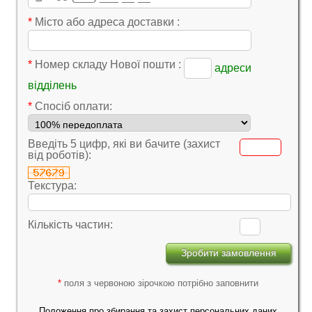
*
Місто або адреса доставки :
*
Номер складу Нової пошти :
адреси
відділень
*
Cпосіб оплати:
Введіть 5 цифр, які ви бачите (захист
від роботів):
Текстура:
Кількість частин:
*
поля з червоною зірочкою потрібно заповнити
Положення про збирання та захист персональних даних