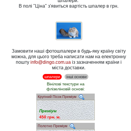
шпалери.
В полі
"Ціна"
з'явиться вартість шпалер в грн.
Замовити наші фотошпалери в будь-яку країну світу
можна, для цього треба написати нам на електронну
пошту
info@dingo.com.ua
із зазначенням країни і
міста доставки.
шпалери
інші основи
Вінілові текстури на
флізеліновій основі:
Крупний Пісок Преміум
Преміум
450 грн. м.
Полотно Преміум