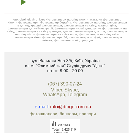
foto, oboi, ukraine, kiev, Фотошпалери на стіну купити, магазин фотошпалер.
Купити фотошпалери. Фотошпалері Україна. Фотошпалери на стіну, фотошпалери
в дитячу, красиві фотошпалери, фотошпалери на стіну, каталог, ціна,
фотошпалери дитячі ілюстрації, фотошпалери низькі ціни, дитячі фотошпалери на
стіну, фотошпалери на стіну троянда, купити фотошпалери для стін, фотошпалери
на стіну місто, фотошпалери на стіну море, фотошпалери на стіну квіти,
фотошпалери вікно, фотошпалери 3d, фотошпалери орхідеї, фотошпалери
пейзаж, фотошпалери ліс, природа
вул. Василия Яна 3/5
,
Київ, Україна
ст. м. "Олимпийская"
Студія друку "Дінго"
пн-пт: 9:00 - 20:00
(067) 390-07-24
Viber, Skype,
WhatsApp, Telegram
e-mail:
info@dingo.com.ua
фотошпалери, баннеры, прапори
Visitors
Total: 2 425 919