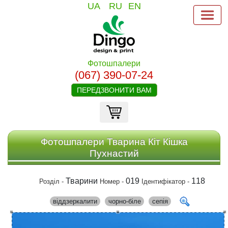
UA
RU
EN
Фотошпалери
(067) 390-07-24
ПЕРЕДЗВОНИТИ ВАМ
Фотошпалери Тварина Кіт Кішка
Пухнастий
Тварини
019
118
Розділ -
Номер -
Ідентифікатор -
віддзеркалити
чорно-біле
сепія