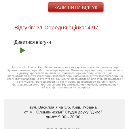
ЗАЛИШИТИ ВІДГУК
Відгуків: 31 Середня оцінка: 4.97
Дивитися відгуки
foto, oboi, ukraine, kiev, Фотошпалери на стіну купити, магазин фотошпалер.
Купити фотошпалери. Фотошпалері Україна. Фотошпалери на стіну, фотошпалери
в дитячу, красиві фотошпалери, фотошпалери на стіну, каталог, ціна,
фотошпалери дитячі ілюстрації, фотошпалери низькі ціни, дитячі фотошпалери на
стіну, фотошпалери на стіну троянда, купити фотошпалери для стін, фотошпалери
на стіну місто, фотошпалери на стіну море, фотошпалери на стіну квіти,
фотошпалери вікно, фотошпалери 3d, фотошпалери орхідеї, фотошпалери
пейзаж, фотошпалери ліс, природа
вул. Василия Яна 3/5
,
Київ, Україна
ст. м. "Олимпийская"
Студія друку "Дінго"
пн-пт: 9:00 - 20:00