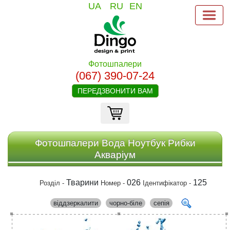
UA
RU
EN
Фотошпалери
(067) 390-07-24
ПЕРЕДЗВОНИТИ ВАМ
Фотошпалери Вода Ноутбук Рибки
Акваріум
Тварини
026
125
Розділ -
Номер -
Ідентифікатор -
віддзеркалити
чорно-біле
сепія