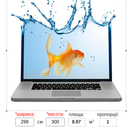
*ширина:
*висота:
площа:
пропорції:
2
см
8.97
м
1