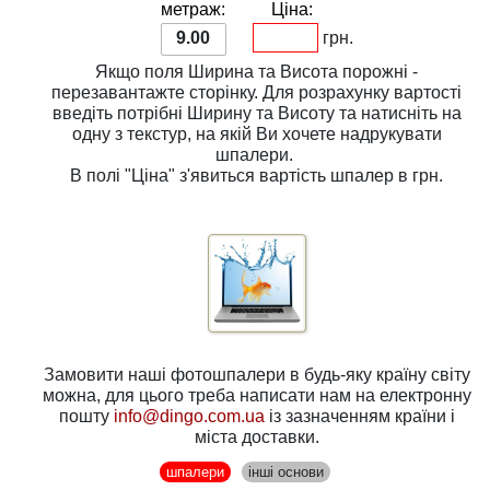
метраж:
Ціна:
9.00
грн.
Якщо поля
Ширина
та
Висота
порожні -
перезавантажте сторінку. Для розрахунку вартості
введіть потрібні
Ширину
та
Висоту
та натисніть на
одну з
текстур
, на якій Ви хочете надрукувати
шпалери.
В полі
"Ціна"
з'явиться вартість шпалер в грн.
Замовити наші фотошпалери в будь-яку країну світу
можна, для цього треба написати нам на електронну
пошту
info@dingo.com.ua
із зазначенням країни і
міста доставки.
шпалери
інші основи