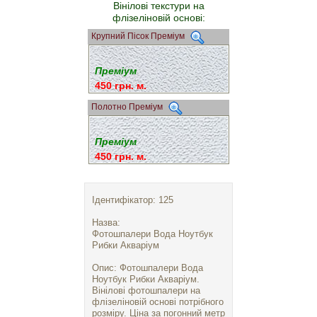
Вінілові текстури на
флізеліновій основі:
Крупний Пісок Преміум
Преміум
450 грн. м.
Полотно Преміум
Преміум
450 грн. м.
Ідентифікатор: 125
Назва:
Фотошпалери Вода Ноутбук
Рибки Акваріум
Опис: Фотошпалери Вода
Ноутбук Рибки Акваріум.
Вінілові фотошпалери на
флізеліновій основі потрібного
розміру. Ціна за погонний метр