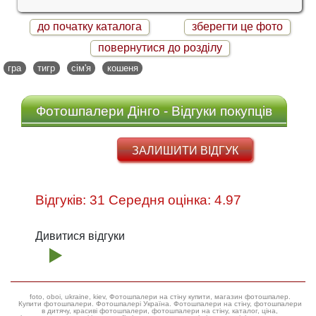
до початку каталога
зберегти це фото
повернутися до розділу
гра
тигр
сім'я
кошеня
Фотошпалери Дінго - Відгуки покупців
ЗАЛИШИТИ ВІДГУК
Відгуків: 31 Середня оцінка: 4.97
Дивитися відгуки
foto, oboi, ukraine, kiev, Фотошпалери на стіну купити, магазин фотошпалер.
Купити фотошпалери. Фотошпалері Україна. Фотошпалери на стіну, фотошпалери
в дитячу, красиві фотошпалери, фотошпалери на стіну, каталог, ціна,