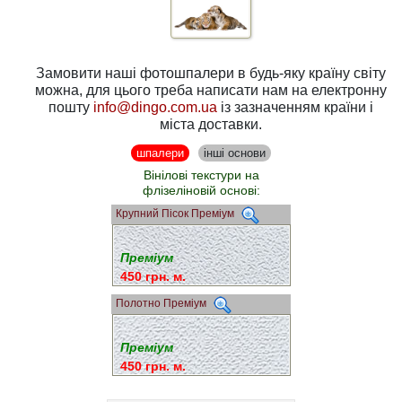
Замовити наші фотошпалери в будь-яку країну світу
можна, для цього треба написати нам на електронну
пошту
info@dingo.com.ua
із зазначенням країни і
міста доставки.
шпалери
інші основи
Вінілові текстури на
флізеліновій основі:
Крупний Пісок Преміум
Преміум
450 грн. м.
Полотно Преміум
Преміум
450 грн. м.