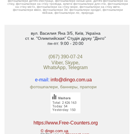
фотошпалери дитячі ілюстрації, фотошпалери низькі ціни, дитячі фотошпалери на
стіну, фотошпалери на стіну троянда, купити фотошпалери для стін, фотошпалери
на стіну місто, фотошпалери на стіну море, фотошпалери на стіну квіти,
фотошпалери вікно, фотошпалери 3d, фотошпалери орхідеї, фотошпалери
пейзаж, фотошпалери ліс, природа
вул. Василия Яна 3/5
,
Київ, Україна
ст. м. "Олимпийская"
Студія друку "Дінго"
пн-пт: 9:00 - 20:00
(067) 390-07-24
Viber, Skype,
WhatsApp, Telegram
e-mail:
info@dingo.com.ua
фотошпалери, баннеры, прапори
Visitors
Total: 2 426 163
Today: 54
Yesterday: 150
https://www.Free-Counters.org
© dingo.com.ua