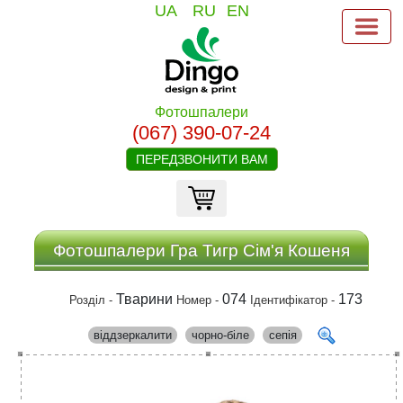
UA
RU
EN
Фотошпалери
(067) 390-07-24
ПЕРЕДЗВОНИТИ ВАМ
Фотошпалери Гра Тигр Сім'я Кошеня
Тварини
074
173
Розділ -
Номер -
Ідентифікатор -
віддзеркалити
чорно-біле
сепія