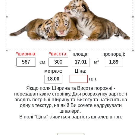
*ширина:
*висота:
площа:
пропорції:
2
см
17.01
м
1.89
метраж:
Ціна:
18.00
грн.
Якщо поля
Ширина
та
Висота
порожні -
перезавантажте сторінку. Для розрахунку вартості
введіть потрібні
Ширину
та
Висоту
та натисніть на
одну з
текстур
, на якій Ви хочете надрукувати
шпалери.
В полі
"Ціна"
з'явиться вартість шпалер в грн.