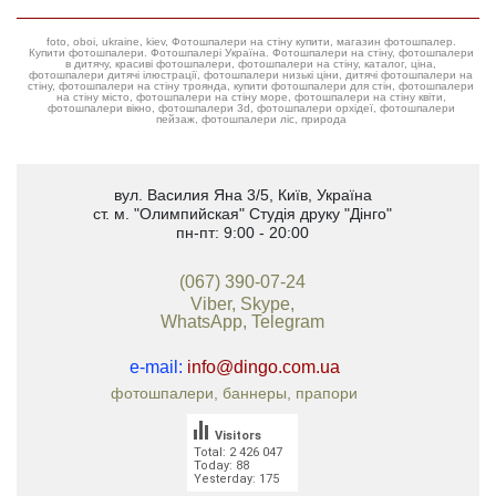
foto, oboi, ukraine, kiev, Фотошпалери на стіну купити, магазин фотошпалер.
Купити фотошпалери. Фотошпалері Україна. Фотошпалери на стіну, фотошпалери
в дитячу, красиві фотошпалери, фотошпалери на стіну, каталог, ціна,
фотошпалери дитячі ілюстрації, фотошпалери низькі ціни, дитячі фотошпалери на
стіну, фотошпалери на стіну троянда, купити фотошпалери для стін, фотошпалери
на стіну місто, фотошпалери на стіну море, фотошпалери на стіну квіти,
фотошпалери вікно, фотошпалери 3d, фотошпалери орхідеї, фотошпалери
пейзаж, фотошпалери ліс, природа
вул. Василия Яна 3/5
,
Київ, Україна
ст. м. "Олимпийская"
Студія друку "Дінго"
пн-пт: 9:00 - 20:00
(067) 390-07-24
Viber, Skype,
WhatsApp, Telegram
e-mail:
info@dingo.com.ua
фотошпалери, баннеры, прапори
Visitors
Total: 2 426 047
Today: 88
Yesterday: 175