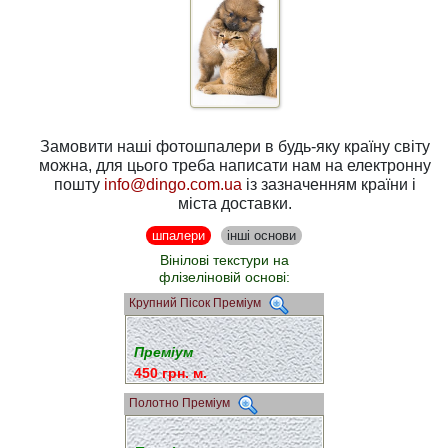
Замовити наші фотошпалери в будь-яку країну світу
можна, для цього треба написати нам на електронну
пошту
info@dingo.com.ua
із зазначенням країни і
міста доставки.
шпалери
інші основи
Вінілові текстури на
флізеліновій основі:
Крупний Пісок Преміум
Преміум
450 грн. м.
Полотно Преміум