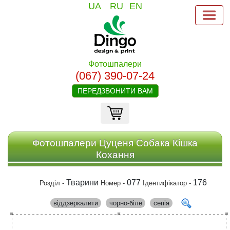
UA
RU
EN
Фотошпалери
(067) 390-07-24
ПЕРЕДЗВОНИТИ ВАМ
Фотошпалери Цуценя Собака Кішка
Кохання
Тварини
077
176
Розділ -
Номер -
Ідентифікатор -
віддзеркалити
чорно-біле
сепія