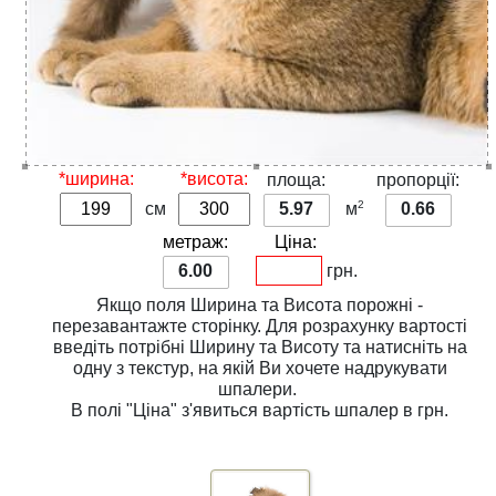
*ширина:
*висота:
площа:
пропорції:
2
см
5.97
м
0.66
метраж:
Ціна:
6.00
грн.
Якщо поля
Ширина
та
Висота
порожні -
перезавантажте сторінку. Для розрахунку вартості
введіть потрібні
Ширину
та
Висоту
та натисніть на
одну з
текстур
, на якій Ви хочете надрукувати
шпалери.
В полі
"Ціна"
з'явиться вартість шпалер в грн.