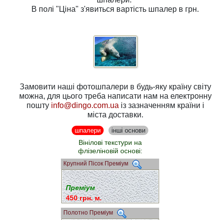
В полі
"Ціна"
з'явиться вартість шпалер в грн.
Замовити наші фотошпалери в будь-яку країну світу
можна, для цього треба написати нам на електронну
пошту
info@dingo.com.ua
із зазначенням країни і
міста доставки.
шпалери
інші основи
Вінілові текстури на
флізеліновій основі:
Крупний Пісок Преміум
Преміум
450 грн. м.
Полотно Преміум