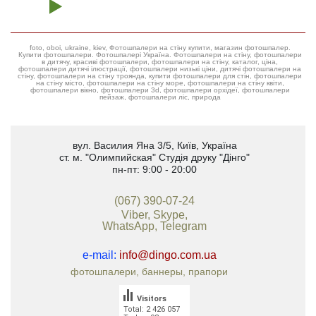
foto, oboi, ukraine, kiev, Фотошпалери на стіну купити, магазин фотошпалер.
Купити фотошпалери. Фотошпалері Україна. Фотошпалери на стіну, фотошпалери
в дитячу, красиві фотошпалери, фотошпалери на стіну, каталог, ціна,
фотошпалери дитячі ілюстрації, фотошпалери низькі ціни, дитячі фотошпалери на
стіну, фотошпалери на стіну троянда, купити фотошпалери для стін, фотошпалери
на стіну місто, фотошпалери на стіну море, фотошпалери на стіну квіти,
фотошпалери вікно, фотошпалери 3d, фотошпалери орхідеї, фотошпалери
пейзаж, фотошпалери ліс, природа
вул. Василия Яна 3/5
,
Київ, Україна
ст. м. "Олимпийская"
Студія друку "Дінго"
пн-пт: 9:00 - 20:00
(067) 390-07-24
Viber, Skype,
WhatsApp, Telegram
e-mail:
info@dingo.com.ua
фотошпалери, баннеры, прапори
Visitors
Total: 2 426 057