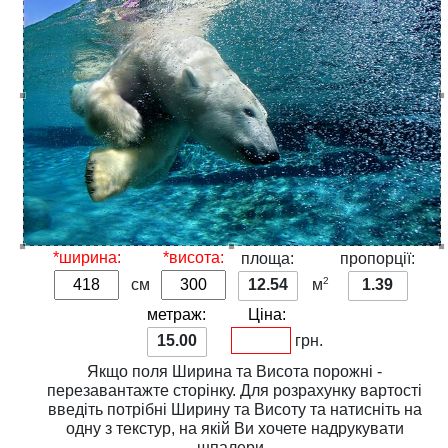
*ширина:
*висота:
площа:
пропорції:
2
см
12.54
м
1.39
метраж:
Ціна:
15.00
грн.
Якщо поля
Ширина
та
Висота
порожні -
перезавантажте сторінку. Для розрахунку вартості
введіть потрібні
Ширину
та
Висоту
та натисніть на
одну з
текстур
, на якій Ви хочете надрукувати
шпалери.