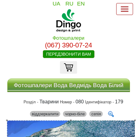
UA
RU
EN
Фотошпалери
(067) 390-07-24
ПЕРЕДЗВОНИТИ ВАМ
Фотошпалери Вода Ведмідь Вода Білий
Тварини
080
179
Розділ -
Номер -
Ідентифікатор -
віддзеркалити
чорно-біле
сепія