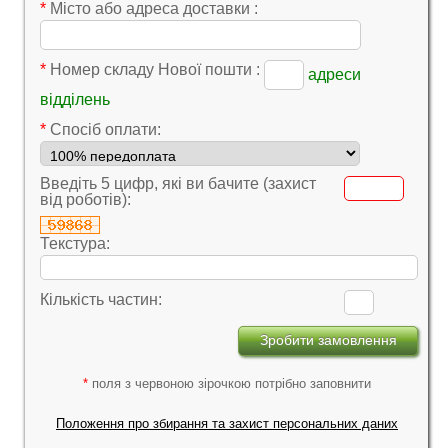
*
Місто або адреса доставки :
*
Номер складу Нової пошти :
адреси
відділень
*
Cпосіб оплати:
Введіть 5 цифр, які ви бачите (захист
від роботів):
Текстура:
Кількість частин:
*
поля з червоною зірочкою потрібно заповнити
Положення про збирання та захист персональних даних