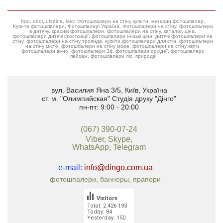
foto, oboi, ukraine, kiev, Фотошпалери на стіну купити, магазин фотошпалер.
Купити фотошпалери. Фотошпалері Україна. Фотошпалери на стіну, фотошпалери
в дитячу, красиві фотошпалери, фотошпалери на стіну, каталог, ціна,
фотошпалери дитячі ілюстрації, фотошпалери низькі ціни, дитячі фотошпалери на
стіну, фотошпалери на стіну троянда, купити фотошпалери для стін, фотошпалери
на стіну місто, фотошпалери на стіну море, фотошпалери на стіну квіти,
фотошпалери вікно, фотошпалери 3d, фотошпалери орхідеї, фотошпалери
пейзаж, фотошпалери ліс, природа
вул. Василия Яна 3/5
,
Київ, Україна
ст. м. "Олимпийская"
Студія друку "Дінго"
пн-пт: 9:00 - 20:00
(067) 390-07-24
Viber, Skype,
WhatsApp, Telegram
e-mail:
info@dingo.com.ua
фотошпалери, баннеры, прапори
Visitors
Total: 2 426 193
Today: 84
Yesterday: 150