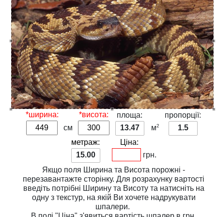
*ширина:
*висота:
площа:
пропорції:
2
см
13.47
м
1.5
метраж:
Ціна:
15.00
грн.
Якщо поля
Ширина
та
Висота
порожні -
перезавантажте сторінку. Для розрахунку вартості
введіть потрібні
Ширину
та
Висоту
та натисніть на
одну з
текстур
, на якій Ви хочете надрукувати
шпалери.
В полі
"Ціна"
з'явиться вартість шпалер в грн.