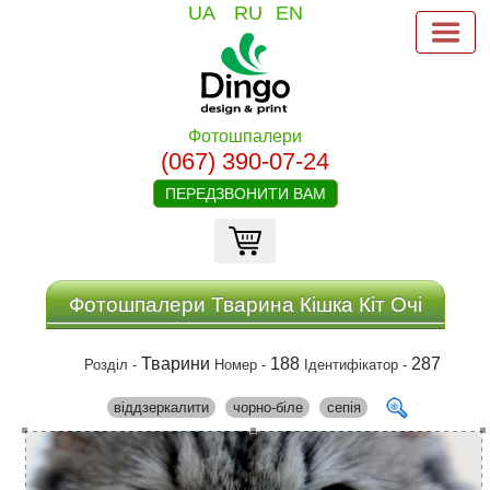
UA
RU
EN
Фотошпалери
(067) 390-07-24
ПЕРЕДЗВОНИТИ ВАМ
Фотошпалери Тварина Кішка Кіт Очі
Тварини
188
287
Розділ -
Номер -
Ідентифікатор -
віддзеркалити
чорно-біле
сепія