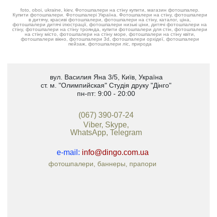
foto, oboi, ukraine, kiev, Фотошпалери на стіну купити, магазин фотошпалер.
Купити фотошпалери. Фотошпалері Україна. Фотошпалери на стіну, фотошпалери
в дитячу, красиві фотошпалери, фотошпалери на стіну, каталог, ціна,
фотошпалери дитячі ілюстрації, фотошпалери низькі ціни, дитячі фотошпалери на
стіну, фотошпалери на стіну троянда, купити фотошпалери для стін, фотошпалери
на стіну місто, фотошпалери на стіну море, фотошпалери на стіну квіти,
фотошпалери вікно, фотошпалери 3d, фотошпалери орхідеї, фотошпалери
пейзаж, фотошпалери ліс, природа
вул. Василия Яна 3/5
,
Київ, Україна
ст. м. "Олимпийская"
Студія друку "Дінго"
пн-пт: 9:00 - 20:00
(067) 390-07-24
Viber, Skype,
WhatsApp, Telegram
e-mail:
info@dingo.com.ua
фотошпалери, баннеры, прапори