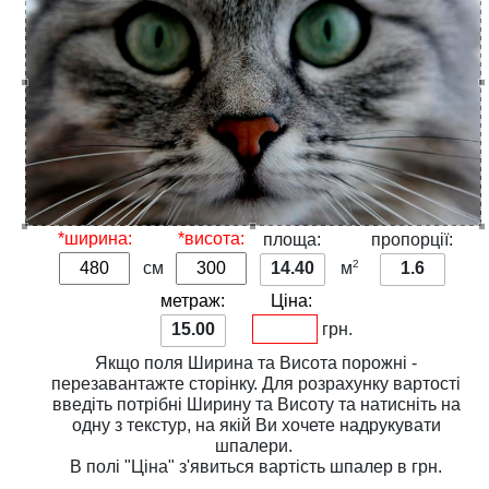
*ширина:
*висота:
площа:
пропорції:
2
см
14.40
м
1.6
метраж:
Ціна:
15.00
грн.
Якщо поля
Ширина
та
Висота
порожні -
перезавантажте сторінку. Для розрахунку вартості
введіть потрібні
Ширину
та
Висоту
та натисніть на
одну з
текстур
, на якій Ви хочете надрукувати
шпалери.
В полі
"Ціна"
з'явиться вартість шпалер в грн.