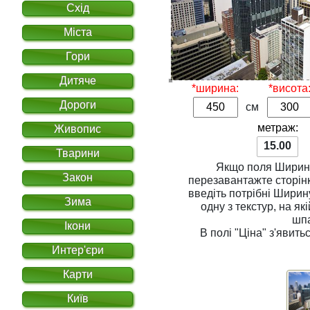
Схід
Міста
Гори
Дитяче
*ширина:
*висота
Дороги
см
метраж:
Живопис
15.00
Тварини
Якщо поля
Ширин
Закон
перезавантажте сторінку. Для розрахунку вар
введіть потрібні
Ширин
Зима
одну з
текстур
, на якій Ви хочете надрукувати
шп
Ікони
В полі
"Ціна"
з'явитьс
Интер'єри
Карти
Київ