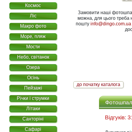
Космос
Замовити наші фотошпале
Ліс
можна, для цього треба написати нам на електронну
пошту
info@dingo.com.ua
Макро фото
дос
Море, пляж
Мости
Небо, світанок
Озера
Осінь
до початку каталога
Пейзажі
Річки і струмки
Фотошпале
Літаки
Санторіні
Сафарі