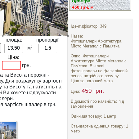
Преміум
450 грн. м.
Ідентифікатор: 349
Назва:
:
площа:
пропорції:
Фотошпалери Архитектура
Місто Мегаполіс Пам'ятка
2
13.50
м
1.5
Опис: Фотошпалери
Ціна:
Архитектура Місто Мегаполіс
грн.
Пам'ятка. Вінілові
фотошпалери на флізеліновій
а
та
Висота
порожні -
основі потрібного розміру.
тості
Ціна за погонний метр
у
та
Висоту
та натисніть на
450 грн.
Ціна:
алери.
Відомості про наявність: під
я вартість шпалер в грн.
замовлення
Одиниця товару: 1 метр
Стандартна одиниця товару: 1
метр