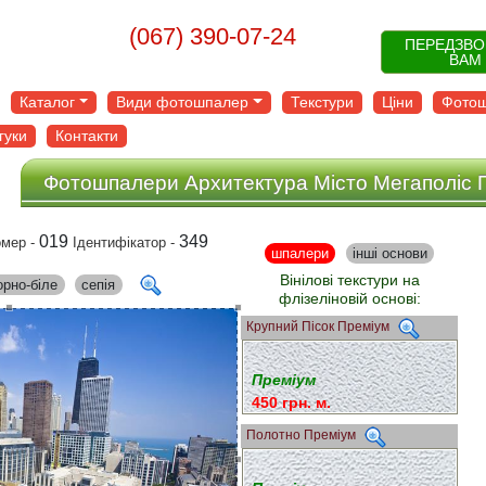
(067) 390-07-24
ПЕРЕДЗВ
ВАМ
Каталог
Види фотошпалер
Текстури
Ціни
Фотош
гуки
Контакти
Фотошпалери Архитектура Місто Мегаполіс 
019
349
мер -
Ідентифікатор -
шпалери
інші основи
Вінілові текстури на
орно-біле
сепія
флізеліновій основі:
Крупний Пісок Преміум
Преміум
450 грн. м.
Полотно Преміум