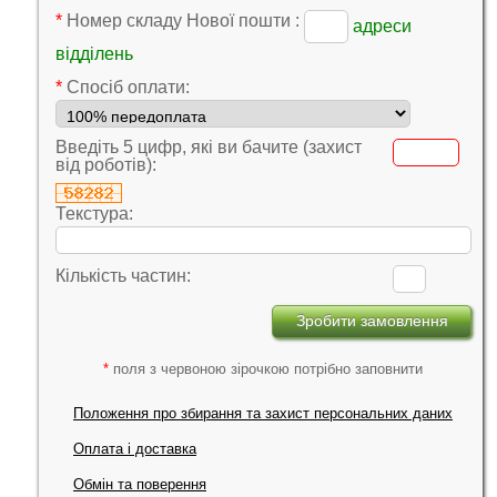
*
Номер складу Нової пошти :
адреси
відділень
*
Cпосіб оплати:
Введіть 5 цифр, які ви бачите (захист
від роботів):
Текстура:
Кількість частин:
*
поля з червоною зірочкою потрібно заповнити
Положення про збирання та захист персональних даних
Оплата і доставка
Обмін та поверення