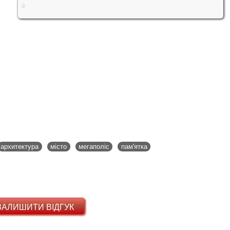
архитектура
місто
мегаполіс
пам'ятка
ЗАЛИШИТИ ВІДГУК