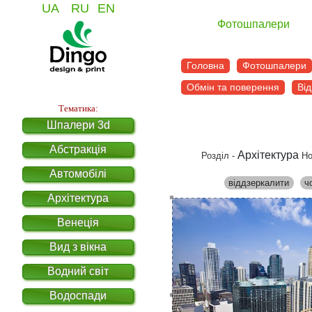
UA
RU
EN
Фотошпалери
Головна
Фотошпалери
Обмін та поверення
Від
Тематика:
Шпалери 3d
Абстракція
Архітектура
Розділ -
Но
Автомобілі
віддзеркалити
ч
Архітектура
Венеція
Вид з вікна
Водний світ
Водоспади