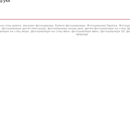
дгуки
ери на стіну купити, магазин фотошпалер. Купити фотошпалери. Фотошпалері Україна. Фотош
 фотошпалери низькі ціни, дитячі фотошпалери на стіну, фотошпалери на стіну троянда, купити фотошпалери для стін,
алери на стіну море, фотошпалери на стіну квіти, фотошпалери вікно, фотошпалери 3d, 
природа