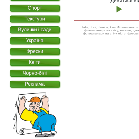
Дивитися ві
Спорт
Текстури
foto, oboi, ukraine, kiev, Фотошпал
Вулички і сади
фотошпалери на стіну, каталог, ціна, фотошпалери дитячі ілюстрації,
фотошпалери на стіну місто, фотошп
Україна
Фрески
Квіти
Чорно-білі
Реклама