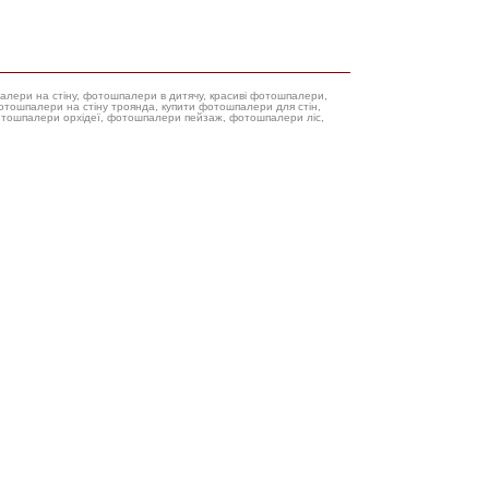
палери на стіну, фотошпалери в дитячу, красиві фотошпалери,
фотошпалери орхідеї, фотошпалери пейзаж, фотошпалери ліс,