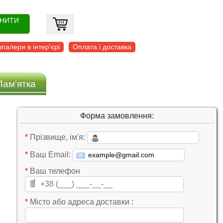
ОНИТИ
палери в інтер'єрі
Оплата і доставка
Пам'ятка
Форма замовлення:
*
Прізвище, ім'я:
*
Ваш Email:
*
Ваш телефон
*
Місто або адреса доставки :