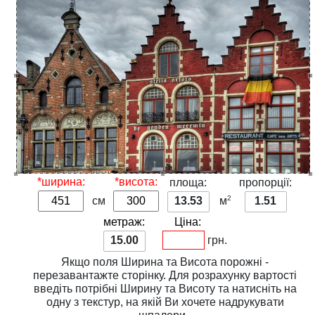
*ширина:
*висота:
площа:
пропорції:
2
см
13.53
м
1.51
метраж:
Ціна:
15.00
грн.
Якщо поля
Ширина
та
Висота
порожні -
перезавантажте сторінку. Для розрахунку вартості
введіть потрібні
Ширину
та
Висоту
та натисніть на
одну з
текстур
, на якій Ви хочете надрукувати