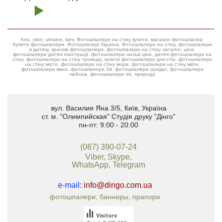
foto, oboi, ukraine, kiev, Фотошпалери на стіну купити, магазин фотошпалер.
Купити фотошпалери. Фотошпалері Україна. Фотошпалери на стіну, фотошпалери
в дитячу, красиві фотошпалери, фотошпалери на стіну, каталог, ціна,
фотошпалери дитячі ілюстрації, фотошпалери низькі ціни, дитячі фотошпалери на
стіну, фотошпалери на стіну троянда, купити фотошпалери для стін, фотошпалери
на стіну місто, фотошпалери на стіну море, фотошпалери на стіну квіти,
фотошпалери вікно, фотошпалери 3d, фотошпалери орхідеї, фотошпалери
пейзаж, фотошпалери ліс, природа
вул. Василия Яна 3/5
,
Київ, Україна
ст. м. "Олимпийская"
Студія друку "Дінго"
пн-пт: 9:00 - 20:00
(067) 390-07-24
Viber, Skype,
WhatsApp, Telegram
e-mail:
info@dingo.com.ua
фотошпалери, баннеры, прапори
Visitors