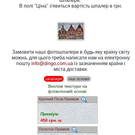
шпалери.
В полі
"Ціна"
з'явиться вартість шпалер в грн.
Замовити наші фотошпалери в будь-яку країну світу
можна, для цього треба написати нам на електронну
пошту
info@dingo.com.ua
із зазначенням країни і
міста доставки.
шпалери
інші основи
Вінілові текстури на
флізеліновій основі:
Крупний Пісок Преміум
Преміум
450 грн. м.
Полотно Преміум