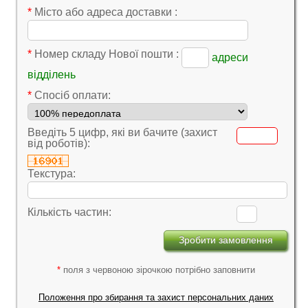
*
Місто або адреса доставки :
*
Номер складу Нової пошти :
адреси
відділень
*
Cпосіб оплати:
Введіть 5 цифр, які ви бачите (захист
від роботів):
Текстура:
Кількість частин:
*
поля з червоною зірочкою потрібно заповнити
Положення про збирання та захист персональних даних