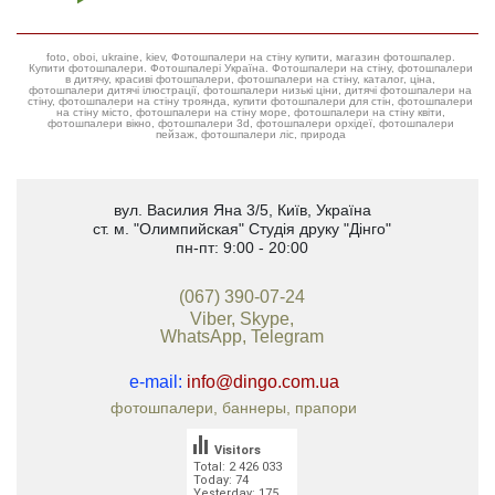
foto, oboi, ukraine, kiev, Фотошпалери на стіну купити, магазин фотошпалер.
Купити фотошпалери. Фотошпалері Україна. Фотошпалери на стіну, фотошпалери
в дитячу, красиві фотошпалери, фотошпалери на стіну, каталог, ціна,
фотошпалери дитячі ілюстрації, фотошпалери низькі ціни, дитячі фотошпалери на
стіну, фотошпалери на стіну троянда, купити фотошпалери для стін, фотошпалери
на стіну місто, фотошпалери на стіну море, фотошпалери на стіну квіти,
фотошпалери вікно, фотошпалери 3d, фотошпалери орхідеї, фотошпалери
пейзаж, фотошпалери ліс, природа
вул. Василия Яна 3/5
,
Київ, Україна
ст. м. "Олимпийская"
Студія друку "Дінго"
пн-пт: 9:00 - 20:00
(067) 390-07-24
Viber, Skype,
WhatsApp, Telegram
e-mail:
info@dingo.com.ua
фотошпалери, баннеры, прапори
Visitors
Total: 2 426 033
Today: 74
Yesterday: 175