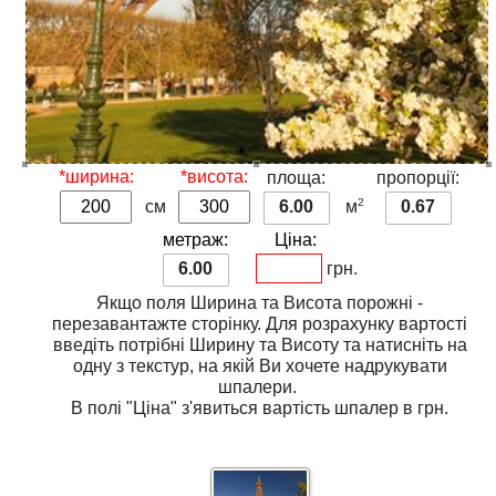
*ширина:
*висота:
площа:
пропорції:
2
см
6.00
м
0.67
метраж:
Ціна:
6.00
грн.
Якщо поля
Ширина
та
Висота
порожні -
перезавантажте сторінку. Для розрахунку вартості
введіть потрібні
Ширину
та
Висоту
та натисніть на
одну з
текстур
, на якій Ви хочете надрукувати
шпалери.
В полі
"Ціна"
з'явиться вартість шпалер в грн.