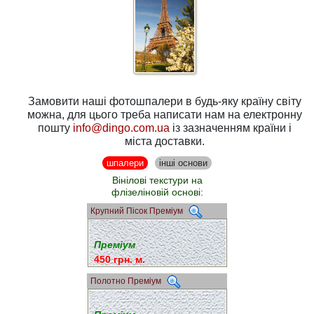
Замовити наші фотошпалери в будь-яку країну світу
можна, для цього треба написати нам на електронну
пошту
info@dingo.com.ua
із зазначенням країни і
міста доставки.
шпалери
інші основи
Вінілові текстури на
флізеліновій основі:
Крупний Пісок Преміум
Преміум
450 грн. м.
Полотно Преміум