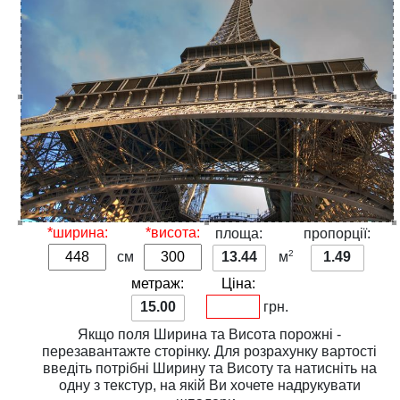
*ширина:
*висота:
площа:
пропорції:
2
см
13.44
м
1.49
метраж:
Ціна:
15.00
грн.
Якщо поля
Ширина
та
Висота
порожні -
перезавантажте сторінку. Для розрахунку вартості
введіть потрібні
Ширину
та
Висоту
та натисніть на
одну з
текстур
, на якій Ви хочете надрукувати