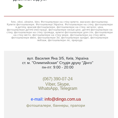
foto, oboi, ukraine, kiev, Фотошпалери на стіну купити, магазин фотошпалер.
Купити фотошпалери. Фотошпалері Україна. Фотошпалери на стіну, фотошпалери
в дитячу, красиві фотошпалери, фотошпалери на стіну, каталог, ціна,
фотошпалери дитячі ілюстрації, фотошпалери низькі ціни, дитячі фотошпалери на
стіну, фотошпалери на стіну троянда, купити фотошпалери для стін, фотошпалери
на стіну місто, фотошпалери на стіну море, фотошпалери на стіну квіти,
фотошпалери вікно, фотошпалери 3d, фотошпалери орхідеї, фотошпалери
пейзаж, фотошпалери ліс, природа
вул. Василия Яна 3/5
,
Київ, Україна
ст. м. "Олимпийская"
Студія друку "Дінго"
пн-пт: 9:00 - 20:00
(067) 390-07-24
Viber, Skype,
WhatsApp, Telegram
e-mail:
info@dingo.com.ua
фотошпалери, баннеры, прапори