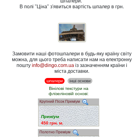
шпалери.
В полі
"Ціна"
з'явиться вартість шпалер в грн.
Замовити наші фотошпалери в будь-яку країну світу
можна, для цього треба написати нам на електронну
пошту
info@dingo.com.ua
із зазначенням країни і
міста доставки.
шпалери
інші основи
Вінілові текстури на
флізеліновій основі:
Крупний Пісок Преміум
Преміум
450 грн. м.
Полотно Преміум