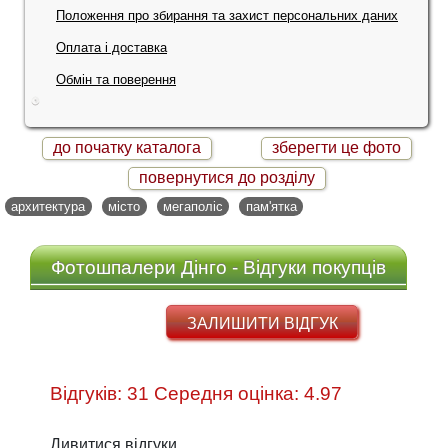
Положення про збирання та захист персональних даних
Оплата і доставка
Обмін та поверення
до початку каталога
зберегти це фото
повернутися до розділу
архитектура
місто
мегаполіс
пам'ятка
Фотошпалери Дінго - Відгуки покупців
ЗАЛИШИТИ ВІДГУК
Відгуків: 31 Середня оцінка: 4.97
Дивитися відгуки