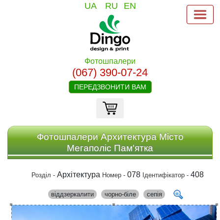
UA
RU
EN
Фотошпалери
(067) 390-07-24
ПЕРЕДЗВОНИТИ ВАМ
Фотошпалери Архитектура Місто
Мегаполіс Пам'ятка
Архітектура
078
408
Розділ -
Номер -
Ідентифікатор -
віддзеркалити
чорно-біле
сепія