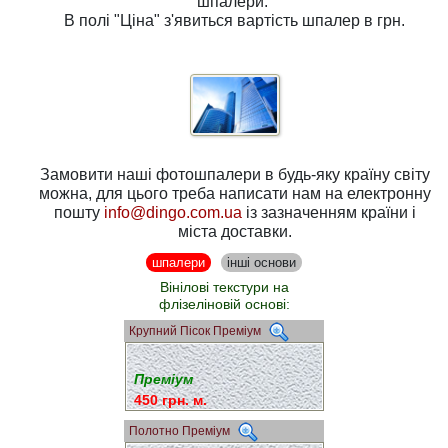
шпалери.
В полі
"Ціна"
з'явиться вартість шпалер в грн.
Замовити наші фотошпалери в будь-яку країну світу
можна, для цього треба написати нам на електронну
пошту
info@dingo.com.ua
із зазначенням країни і
міста доставки.
шпалери
інші основи
Вінілові текстури на
флізеліновій основі:
Крупний Пісок Преміум
Преміум
450 грн. м.
Полотно Преміум