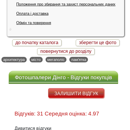
Положення про збирання та захист персональних даних
Оплата і доставка
Обмін та поверення
до початку каталога
зберегти це фото
повернутися до розділу
архитектура
місто
мегаполіс
пам'ятка
Фотошпалери Дінго - Відгуки покупців
ЗАЛИШИТИ ВІДГУК
Відгуків: 31 Середня оцінка: 4.97
Дивитися відгуки