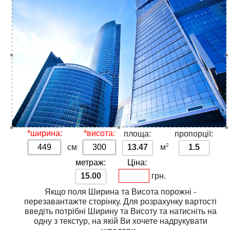
*ширина:
*висота:
площа:
пропорції:
2
см
13.47
м
1.5
метраж:
Ціна:
15.00
грн.
Якщо поля
Ширина
та
Висота
порожні -
перезавантажте сторінку. Для розрахунку вартості
введіть потрібні
Ширину
та
Висоту
та натисніть на
одну з
текстур
, на якій Ви хочете надрукувати