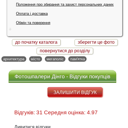
Положення про збирання та захист персональних даних
Оплата і доставка
Обмін та поверення
до початку каталога
зберегти це фото
повернутися до розділу
архитектура
місто
мегаполіс
пам'ятка
Фотошпалери Дінго - Відгуки покупців
ЗАЛИШИТИ ВІДГУК
Відгуків: 31 Середня оцінка: 4.97
Дивитися відгуки