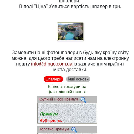
шпалери.
В полі
"Ціна"
з'явиться вартість шпалер в грн.
Замовити наші фотошпалери в будь-яку країну світу
можна, для цього треба написати нам на електронну
пошту
info@dingo.com.ua
із зазначенням країни і
міста доставки.
шпалери
інші основи
Вінілові текстури на
флізеліновій основі:
Крупний Пісок Преміум
Преміум
450 грн. м.
Полотно Преміум