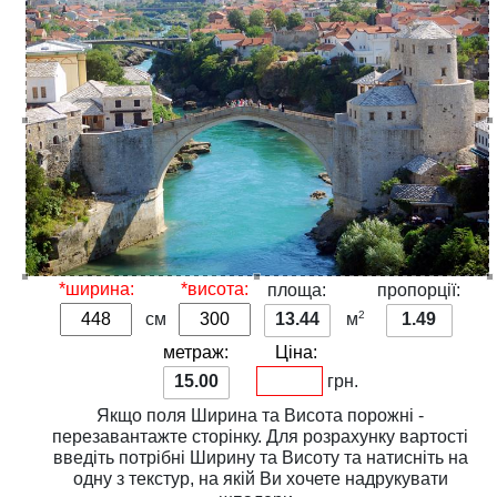
*ширина:
*висота:
площа:
пропорції:
2
см
13.44
м
1.49
метраж:
Ціна:
15.00
грн.
Якщо поля
Ширина
та
Висота
порожні -
перезавантажте сторінку. Для розрахунку вартості
введіть потрібні
Ширину
та
Висоту
та натисніть на
одну з
текстур
, на якій Ви хочете надрукувати