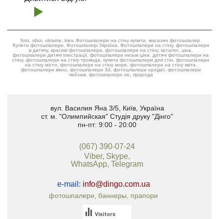
foto, oboi, ukraine, kiev, Фотошпалери на стіну купити, магазин фотошпалер.
Купити фотошпалери. Фотошпалері Україна. Фотошпалери на стіну, фотошпалери
в дитячу, красиві фотошпалери, фотошпалери на стіну, каталог, ціна,
фотошпалери дитячі ілюстрації, фотошпалери низькі ціни, дитячі фотошпалери на
стіну, фотошпалери на стіну троянда, купити фотошпалери для стін, фотошпалери
на стіну місто, фотошпалери на стіну море, фотошпалери на стіну квіти,
фотошпалери вікно, фотошпалери 3d, фотошпалери орхідеї, фотошпалери
пейзаж, фотошпалери ліс, природа
вул. Василия Яна 3/5
,
Київ, Україна
ст. м. "Олимпийская"
Студія друку "Дінго"
пн-пт: 9:00 - 20:00
(067) 390-07-24
Viber, Skype,
WhatsApp, Telegram
e-mail:
info@dingo.com.ua
фотошпалери, баннеры, прапори
Visitors