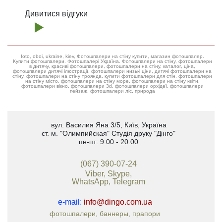
Дивитися відгуки
foto, oboi, ukraine, kiev, Фотошпалери на стіну купити, магазин фотошпалер.
Купити фотошпалери. Фотошпалері Україна. Фотошпалери на стіну, фотошпалери
в дитячу, красиві фотошпалери, фотошпалери на стіну, каталог, ціна,
фотошпалери дитячі ілюстрації, фотошпалери низькі ціни, дитячі фотошпалери на
стіну, фотошпалери на стіну троянда, купити фотошпалери для стін, фотошпалери
на стіну місто, фотошпалери на стіну море, фотошпалери на стіну квіти,
фотошпалери вікно, фотошпалери 3d, фотошпалери орхідеї, фотошпалери
пейзаж, фотошпалери ліс, природа
вул. Василия Яна 3/5
,
Київ, Україна
ст. м. "Олимпийская"
Студія друку "Дінго"
пн-пт: 9:00 - 20:00
(067) 390-07-24
Viber, Skype,
WhatsApp, Telegram
e-mail:
info@dingo.com.ua
фотошпалери, баннеры, прапори