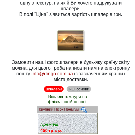
одну з
текстур
, на якій Ви хочете надрукувати
шпалери.
В полі
"Ціна"
з'явиться вартість шпалер в грн.
Замовити наші фотошпалери в будь-яку країну світу
можна, для цього треба написати нам на електронну
пошту
info@dingo.com.ua
із зазначенням країни і
міста доставки.
шпалери
інші основи
Вінілові текстури на
флізеліновій основі:
Крупний Пісок Преміум
Преміум
450 грн. м.