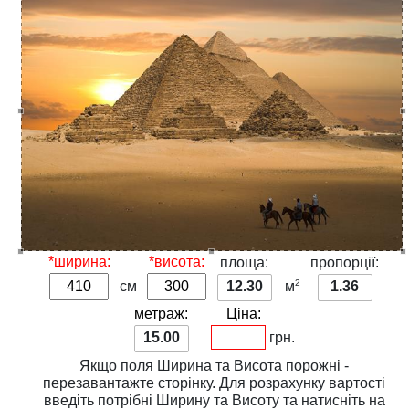
*ширина:
*висота:
площа:
пропорції:
2
см
12.30
м
1.36
метраж:
Ціна:
15.00
грн.
Якщо поля
Ширина
та
Висота
порожні -
перезавантажте сторінку. Для розрахунку вартості
введіть потрібні
Ширину
та
Висоту
та натисніть на