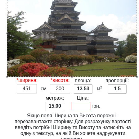
*ширина:
*висота:
площа:
пропорції:
2
см
13.53
м
1.5
метраж:
Ціна:
15.00
грн.
Якщо поля
Ширина
та
Висота
порожні -
перезавантажте сторінку. Для розрахунку вартості
введіть потрібні
Ширину
та
Висоту
та натисніть на
одну з
текстур
, на якій Ви хочете надрукувати