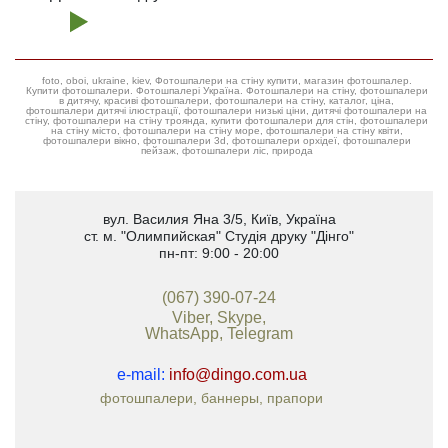
foto, oboi, ukraine, kiev, Фотошпалери на стіну купити, магазин фотошпалер.
Купити фотошпалери. Фотошпалері Україна. Фотошпалери на стіну, фотошпалери
в дитячу, красиві фотошпалери, фотошпалери на стіну, каталог, ціна,
фотошпалери дитячі ілюстрації, фотошпалери низькі ціни, дитячі фотошпалери на
стіну, фотошпалери на стіну троянда, купити фотошпалери для стін, фотошпалери
на стіну місто, фотошпалери на стіну море, фотошпалери на стіну квіти,
фотошпалери вікно, фотошпалери 3d, фотошпалери орхідеї, фотошпалери
пейзаж, фотошпалери ліс, природа
вул. Василия Яна 3/5
,
Київ, Україна
ст. м. "Олимпийская"
Студія друку "Дінго"
пн-пт: 9:00 - 20:00
(067) 390-07-24
Viber, Skype,
WhatsApp, Telegram
e-mail:
info@dingo.com.ua
фотошпалери, баннеры, прапори