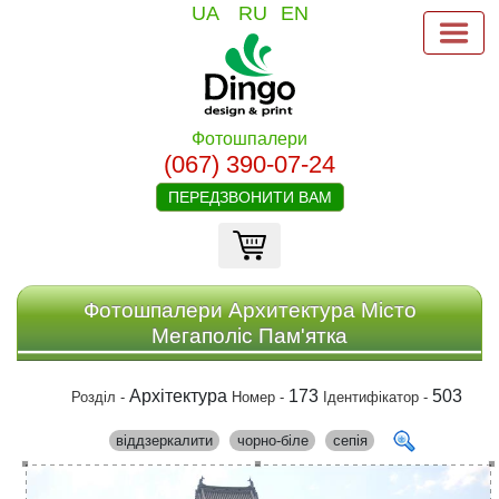
UA
RU
EN
Фотошпалери
(067) 390-07-24
ПЕРЕДЗВОНИТИ ВАМ
Фотошпалери Архитектура Місто
Мегаполіс Пам'ятка
Архітектура
173
503
Розділ -
Номер -
Ідентифікатор -
віддзеркалити
чорно-біле
сепія