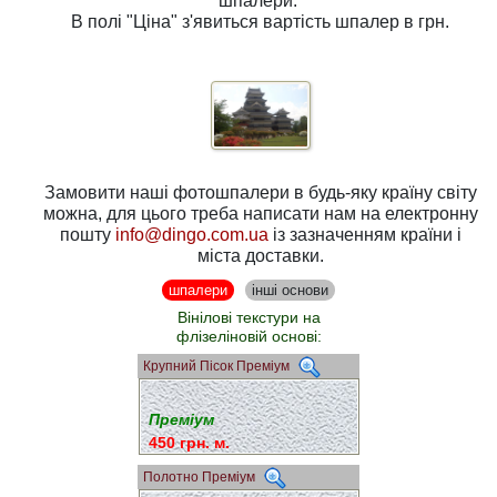
шпалери.
В полі
"Ціна"
з'явиться вартість шпалер в грн.
Замовити наші фотошпалери в будь-яку країну світу
можна, для цього треба написати нам на електронну
пошту
info@dingo.com.ua
із зазначенням країни і
міста доставки.
шпалери
інші основи
Вінілові текстури на
флізеліновій основі:
Крупний Пісок Преміум
Преміум
450 грн. м.
Полотно Преміум