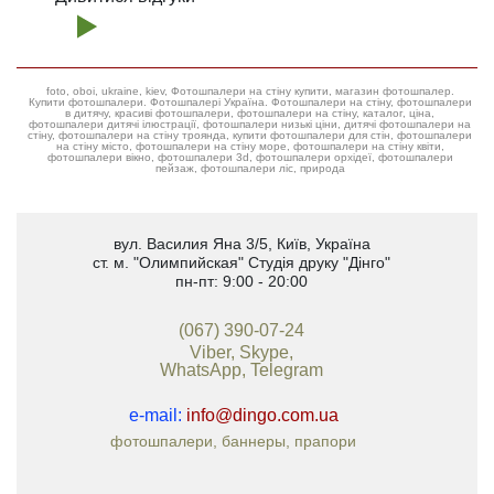
foto, oboi, ukraine, kiev, Фотошпалери на стіну купити, магазин фотошпалер.
Купити фотошпалери. Фотошпалері Україна. Фотошпалери на стіну, фотошпалери
в дитячу, красиві фотошпалери, фотошпалери на стіну, каталог, ціна,
фотошпалери дитячі ілюстрації, фотошпалери низькі ціни, дитячі фотошпалери на
стіну, фотошпалери на стіну троянда, купити фотошпалери для стін, фотошпалери
на стіну місто, фотошпалери на стіну море, фотошпалери на стіну квіти,
фотошпалери вікно, фотошпалери 3d, фотошпалери орхідеї, фотошпалери
пейзаж, фотошпалери ліс, природа
вул. Василия Яна 3/5
,
Київ, Україна
ст. м. "Олимпийская"
Студія друку "Дінго"
пн-пт: 9:00 - 20:00
(067) 390-07-24
Viber, Skype,
WhatsApp, Telegram
e-mail:
info@dingo.com.ua
фотошпалери, баннеры, прапори