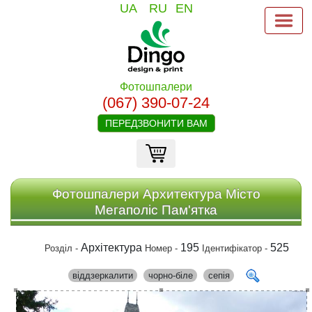
UA
RU
EN
Фотошпалери
(067) 390-07-24
ПЕРЕДЗВОНИТИ ВАМ
Фотошпалери Архитектура Місто
Мегаполіс Пам'ятка
Архітектура
195
525
Розділ -
Номер -
Ідентифікатор -
віддзеркалити
чорно-біле
сепія