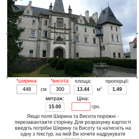
*ширина:
*висота:
площа:
пропорції:
2
см
13.44
м
1.49
метраж:
Ціна:
15.00
грн.
Якщо поля
Ширина
та
Висота
порожні -
перезавантажте сторінку. Для розрахунку вартості
введіть потрібні
Ширину
та
Висоту
та натисніть на
одну з
текстур
, на якій Ви хочете надрукувати