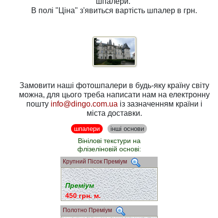
шпалери.
В полі
"Ціна"
з'явиться вартість шпалер в грн.
Замовити наші фотошпалери в будь-яку країну світу
можна, для цього треба написати нам на електронну
пошту
info@dingo.com.ua
із зазначенням країни і
міста доставки.
шпалери
інші основи
Вінілові текстури на
флізеліновій основі:
Крупний Пісок Преміум
Преміум
450 грн. м.
Полотно Преміум