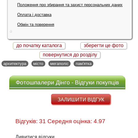
Положення про збирання та захист персональних даних
Оплата і доставка
Обмін та поверення
до початку каталога
зберегти це фото
повернутися до розділу
архитектура
місто
мегаполіс
пам'ятка
Фотошпалери Дінго - Відгуки покупців
ЗАЛИШИТИ ВІДГУК
Відгуків: 31 Середня оцінка: 4.97
Дивитися відгуки