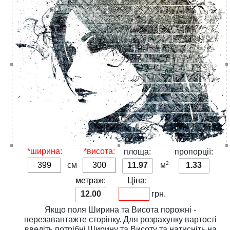
*ширина:
*висота:
площа:
пропорції:
2
см
11.97
м
1.33
метраж:
Ціна:
12.00
грн.
Якщо поля
Ширина
та
Висота
порожні -
перезавантажте сторінку. Для розрахунку вартості
введіть потрібні
Ширину
та
Висоту
та натисніть на