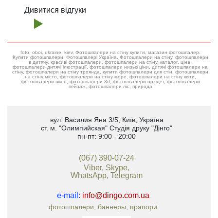
Дивитися відгуки
foto, oboi, ukraine, kiev, Фотошпалери на стіну купити, магазин фотошпалер.
Купити фотошпалери. Фотошпалері Україна. Фотошпалери на стіну, фотошпалери
в дитячу, красиві фотошпалери, фотошпалери на стіну, каталог, ціна,
фотошпалери дитячі ілюстрації, фотошпалери низькі ціни, дитячі фотошпалери на
стіну, фотошпалери на стіну троянда, купити фотошпалери для стін, фотошпалери
на стіну місто, фотошпалери на стіну море, фотошпалери на стіну квіти,
фотошпалери вікно, фотошпалери 3d, фотошпалери орхідеї, фотошпалери
пейзаж, фотошпалери ліс, природа
вул. Василия Яна 3/5
,
Київ, Україна
ст. м. "Олимпийская"
Студія друку "Дінго"
пн-пт: 9:00 - 20:00
(067) 390-07-24
Viber, Skype,
WhatsApp, Telegram
e-mail:
info@dingo.com.ua
фотошпалери, баннеры, прапори