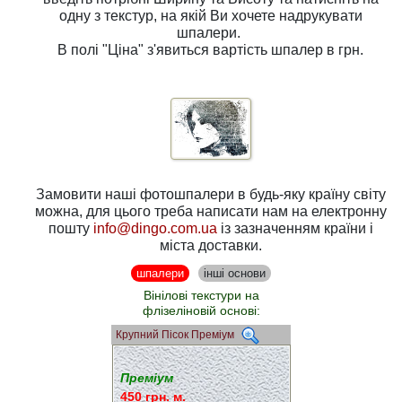
одну з
текстур
, на якій Ви хочете надрукувати
шпалери.
В полі
"Ціна"
з'явиться вартість шпалер в грн.
Замовити наші фотошпалери в будь-яку країну світу
можна, для цього треба написати нам на електронну
пошту
info@dingo.com.ua
із зазначенням країни і
міста доставки.
шпалери
інші основи
Вінілові текстури на
флізеліновій основі:
Крупний Пісок Преміум
Преміум
450 грн. м.