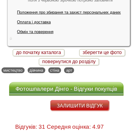
*
поля з червоною зірочкою потрібно заповнити
Положення про збирання та захист персональних даних
Оплата і доставка
Обмін та поверення
до початку каталога
зберегти це фото
повернутися до розділу
мистецтво
дівчина
стіна
арт
Фотошпалери Дінго - Відгуки покупців
ЗАЛИШИТИ ВІДГУК
Відгуків: 31 Середня оцінка: 4.97