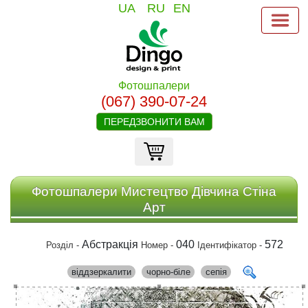
UA
RU
EN
Фотошпалери
(067) 390-07-24
ПЕРЕДЗВОНИТИ ВАМ
Фотошпалери Мистецтво Дівчина Стіна
Арт
Абстракція
040
572
Розділ -
Номер -
Ідентифікатор -
віддзеркалити
чорно-біле
сепія