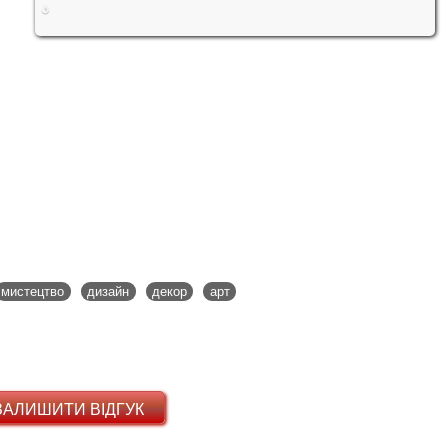
мистецтво
дизайн
декор
арт
ЗАЛИШИТИ ВІДГУК