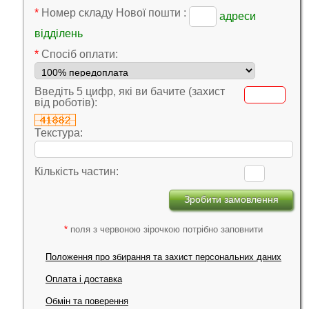
*
Номер складу Нової пошти :
адреси
відділень
*
Cпосіб оплати:
Введіть 5 цифр, які ви бачите (захист
від роботів):
Текстура:
Кількість частин:
*
поля з червоною зірочкою потрібно заповнити
Положення про збирання та захист персональних даних
Оплата і доставка
Обмін та поверення