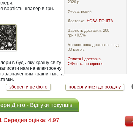
2026 р.
алери.
я вартість шпалер в грн.
Умова: новий
Доставка:
НОВА ПОШТА
Вартість доставки: 200
грн.+0.5%
Безкоштовна доставка: - від
30 метрів
Оплата і доставка
ри в будь-яку країну світу
Обмін та поверення
із зазначенням країни і міста
тавки.
зберегти це фото
повернутися до розділу
ри Дінго - Відгуки покупців
Відгуків: 31 Середня оцінка: 4.97