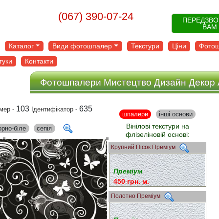
(067) 390-07-24
ПЕРЕДЗВ
ВАМ
Каталог
Види фотошпалер
Текстури
Ціни
Фотош
гуки
Контакти
Фотошпалери Мистецтво Дизайн Декор 
103
635
мер -
Ідентифікатор -
шпалери
інші основи
Вінілові текстури на
орно-біле
сепія
флізеліновій основі:
Крупний Пісок Преміум
Преміум
450 грн. м.
Полотно Преміум