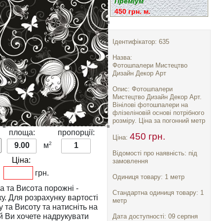
Преміум
450 грн. м.
Ідентифікатор: 635
Назва:
Фотошпалери Мистецтво
Дизайн Декор Арт
Опис: Фотошпалери
Мистецтво Дизайн Декор Арт.
Вінілові фотошпалери на
флізеліновій основі потрібного
розміру. Ціна за погонний метр
:
площа:
пропорції:
450 грн.
Ціна:
2
9.00
м
1
Відомості про наявність: під
Ціна:
замовлення
грн.
Одиниця товару: 1 метр
а
та
Висота
порожні -
Стандартна одиниця товару: 1
тості
метр
у
та
Висоту
та натисніть на
Дата доступності: 09 серпня