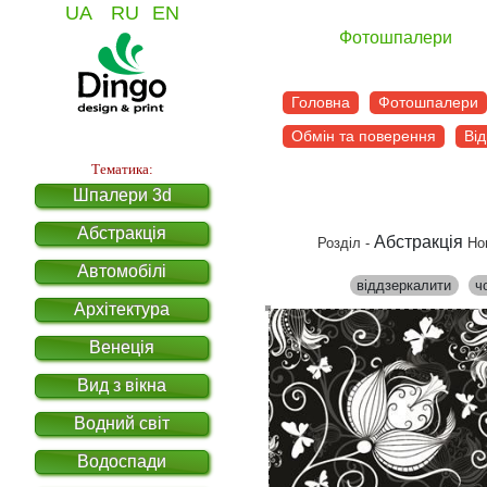
UA
RU
EN
Фотошпалери
Головна
Фотошпалери
Обмін та поверення
Від
Тематика:
Шпалери 3d
Абстракція
Абстракція
Розділ -
Но
Автомобілі
віддзеркалити
ч
Архітектура
Венеція
Вид з вікна
Водний світ
Водоспади