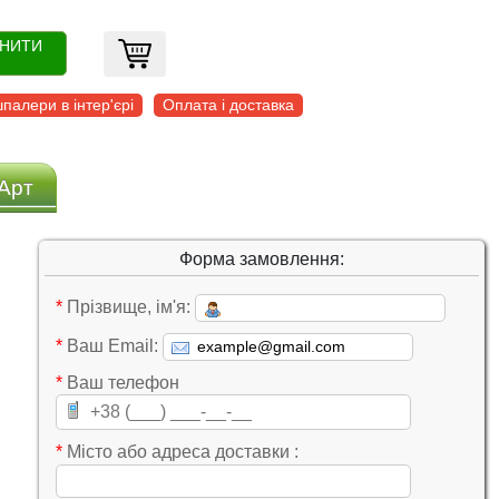
ОНИТИ
палери в інтер'єрі
Оплата і доставка
Арт
Форма замовлення:
*
Прізвище, ім'я:
*
Ваш Email:
*
Ваш телефон
*
Місто або адреса доставки :