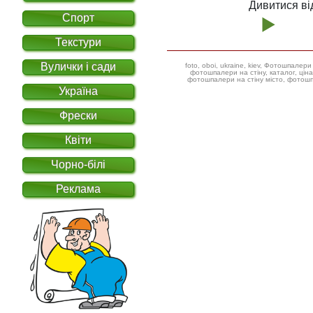
Дивитися ві
Спорт
Текстури
Вулички і сади
foto, oboi, ukraine, kiev, Фотошпал
фотошпалери на стіну, каталог, ціна, фотошпалери дитячі ілюстрації,
фотошпалери на стіну місто, фотошп
Україна
Фрески
Квіти
Чорно-білі
Реклама