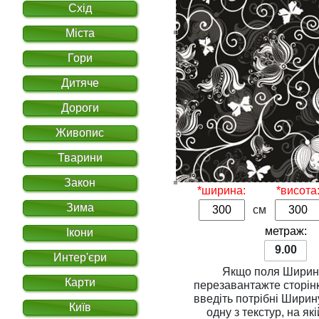
Схід
Міста
Гори
Дитяче
Дороги
Живопис
Тварини
Закон
*ширина:
*висота
Зима
см
метраж:
Ікони
9.00
Интер'єри
Якщо поля
Ширин
Карти
перезавантажте сторінку. Для розрахунку вар
введіть потрібні
Ширин
Київ
одну з
текстур
, на якій Ви хочете надрукувати