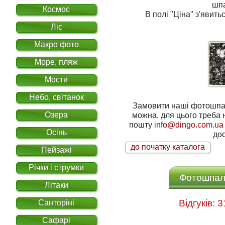
шп
Космос
В полі
"Ціна"
з'явитьс
Ліс
Макро фото
Море, пляж
Мости
Небо, світанок
Замовити наші фотошпале
Озера
можна, для цього треба написати нам на електронну
пошту
info@dingo.com.ua
Осінь
дос
до початку каталога
Пейзажі
Річки і струмки
Фотошпале
Літаки
Санторіні
Сафарі