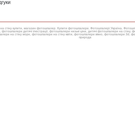
дгуки
ери на стіну купити, магазин фотошпалер. Купити фотошпалери. Фотошпалері Україна. Фотош
 фотошпалери низькі ціни, дитячі фотошпалери на стіну, фотошпалери на стіну троянда, купити фотошпалери для стін,
алери на стіну море, фотошпалери на стіну квіти, фотошпалери вікно, фотошпалери 3d, 
природа