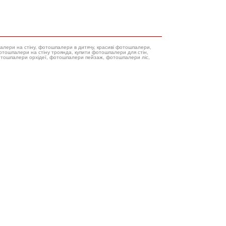
палери на стіну, фотошпалери в дитячу, красиві фотошпалери,
фотошпалери орхідеї, фотошпалери пейзаж, фотошпалери ліс,