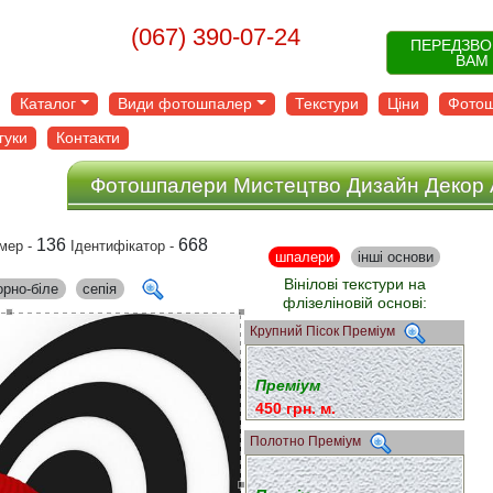
(067) 390-07-24
ПЕРЕДЗВ
ВАМ
Каталог
Види фотошпалер
Текстури
Ціни
Фотош
гуки
Контакти
Фотошпалери Мистецтво Дизайн Декор 
136
668
мер -
Ідентифікатор -
шпалери
інші основи
Вінілові текстури на
орно-біле
сепія
флізеліновій основі:
Крупний Пісок Преміум
Преміум
450 грн. м.
Полотно Преміум