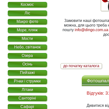
Космос
Ліс
Замовити наші фотошпале
Макро фото
можна, для цього треба написати нам на електронну
пошту
info@dingo.com.ua
Море, пляж
дос
Мости
Небо, світанок
Озера
Осінь
до початку каталога
Пейзажі
Фотошпале
Річки і струмки
Літаки
Санторіні
Дивитися ві
Сафарі