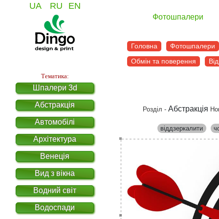
UA
RU
EN
Фотошпалери
Головна
Фотошпалери
Обмін та поверення
Від
Тематика:
Шпалери 3d
Абстракція
Абстракція
Розділ -
Но
Автомобілі
віддзеркалити
ч
Архітектура
Венеція
Вид з вікна
Водний світ
Водоспади