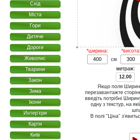
Схід
Міста
Гори
Дитяче
Дороги
*ширина:
*висота
Живопис
см
метраж:
Тварини
12.00
Закон
Якщо поля
Ширин
Зима
перезавантажте сторінку. Для розрахунку вар
введіть потрібні
Ширин
Ікони
одну з
текстур
, на якій Ви хочете надрукувати
шп
Интер'єри
В полі
"Ціна"
з'явитьс
Карти
Київ