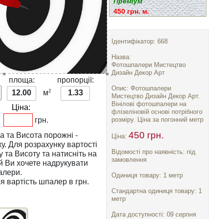
Преміум
450 грн. м.
Ідентифікатор: 668
Назва:
Фотошпалери Мистецтво
Дизайн Декор Арт
:
площа:
пропорції:
Опис: Фотошпалери
2
12.00
м
1.33
Мистецтво Дизайн Декор Арт.
Вінілові фотошпалери на
Ціна:
флізеліновій основі потрібного
грн.
розміру. Ціна за погонний метр
450 грн.
а
та
Висота
порожні -
Ціна:
тості
Відомості про наявність: під
у
та
Висоту
та натисніть на
замовлення
алери.
Одиниця товару: 1 метр
я вартість шпалер в грн.
Стандартна одиниця товару: 1
метр
Дата доступності: 09 серпня