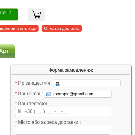
ОНИТИ
палери в інтер'єрі
Оплата і доставка
Арт
Форма замовлення:
*
Прізвище, ім'я:
*
Ваш Email:
*
Ваш телефон
*
Місто або адреса доставки :