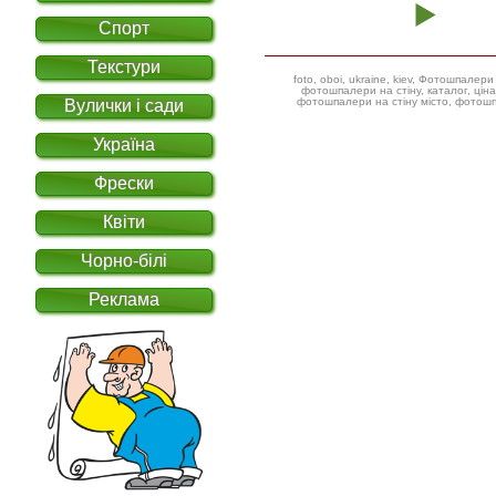
Спорт
Текстури
foto, oboi, ukraine, kiev, Фотошпал
фотошпалери на стіну, каталог, ціна, фотошпалери дитячі ілюстрації,
фотошпалери на стіну місто, фотошп
Вулички і сади
Україна
Фрески
Квіти
Чорно-білі
Реклама