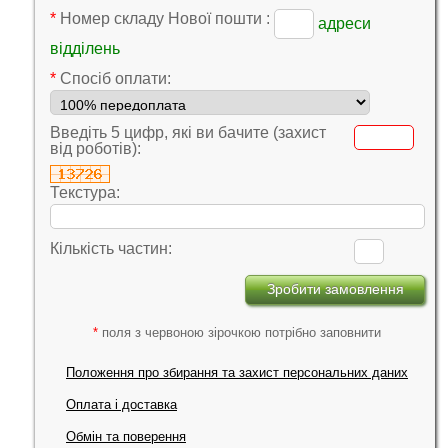
*
Номер складу Нової пошти :
адреси
відділень
*
Cпосіб оплати:
Введіть 5 цифр, які ви бачите (захист
від роботів):
Текстура:
Кількість частин:
*
поля з червоною зірочкою потрібно заповнити
Положення про збирання та захист персональних даних
Оплата і доставка
Обмін та поверення