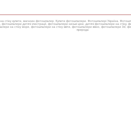
ери на стіну купити, магазин фотошпалер. Купити фотошпалери. Фотошпалері Україна. Фотош
 фотошпалери низькі ціни, дитячі фотошпалери на стіну, фотошпалери на стіну троянда, купити фотошпалери для стін,
алери на стіну море, фотошпалери на стіну квіти, фотошпалери вікно, фотошпалери 3d, 
природа