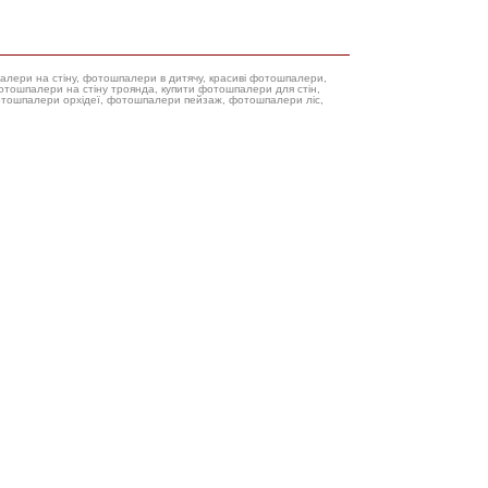
палери на стіну, фотошпалери в дитячу, красиві фотошпалери,
фотошпалери орхідеї, фотошпалери пейзаж, фотошпалери ліс,