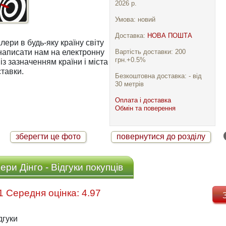
2026 р.
Умова: новий
Доставка:
НОВА ПОШТА
ри в будь-яку країну світу
Вартість доставки: 200
грн.+0.5%
із зазначенням країни і міста
тавки.
Безкоштовна доставка: - від
30 метрів
Оплата і доставка
Обмін та поверення
зберегти це фото
повернутися до розділу
ри Дінго - Відгуки покупців
Відгуків: 31 Середня оцінка: 4.97
дгуки