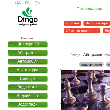
UA
RU
EN
Фотошпалери
Головна
Фотошпалери
Обмін та поверення
Від
Тематика:
Шпалери 3d
Абстракція
Абстракція
Розділ -
Ном
Автомобілі
віддзеркалити
ч
Архітектура
Венеція
Вид з вікна
Водний світ
Водоспади