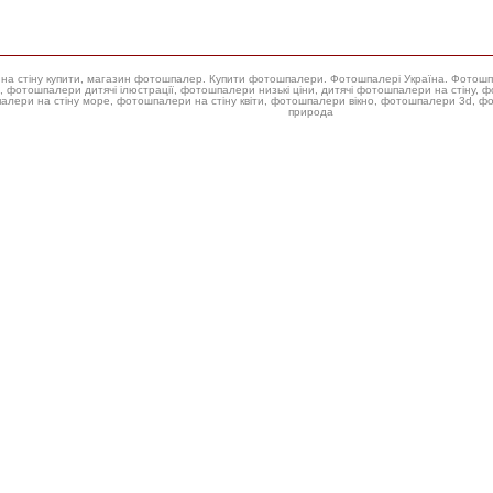
ери на стіну купити, магазин фотошпалер. Купити фотошпалери. Фотошпалері Україна. Фотош
 фотошпалери низькі ціни, дитячі фотошпалери на стіну, фотошпалери на стіну троянда, купити фотошпалери для стін,
алери на стіну море, фотошпалери на стіну квіти, фотошпалери вікно, фотошпалери 3d, 
природа