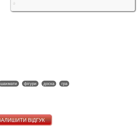
шахмати
фігури
доска
гра
ЗАЛИШИТИ ВІДГУК