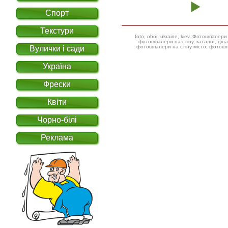
Спорт
Текстури
foto, oboi, ukraine, kiev, Фотошпал
фотошпалери на стіну, каталог, ціна, фотошпалери дитячі ілюстрації,
фотошпалери на стіну місто, фотошп
Вулички і сади
Україна
Фрески
Квіти
Чорно-білі
Реклама