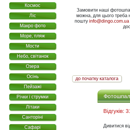
Космос
Замовити наші фотошпале
Ліс
можна, для цього треба написати нам на електронну
пошту
info@dingo.com.ua
Макро фото
дос
Море, пляж
Мости
Небо, світанок
Озера
Осінь
до початку каталога
Пейзажі
Фотошпале
Річки і струмки
Літаки
Санторіні
Дивитися ві
Сафарі