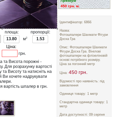
Преміум
450 грн. м.
Ідентифікатор: 6866
Назва:
:
площа:
пропорції:
Фотошпалери Шахмати Фігури
2
13.80
м
1.53
Доска Гра
Ціна:
Опис: Фотошпалери Шахмати
Фігури Доска Гра. Вінілові
грн.
фотошпалери на флізеліновій
основі потрібного розміру.
а
та
Висота
порожні -
Ціна за погонний метр
тості
у
та
Висоту
та натисніть на
450 грн.
Ціна:
алери.
Відомості про наявність: під
замовлення
я вартість шпалер в грн.
Одиниця товару: 1 метр
Стандартна одиниця товару: 1
метр
Дата доступності: 09 серпня