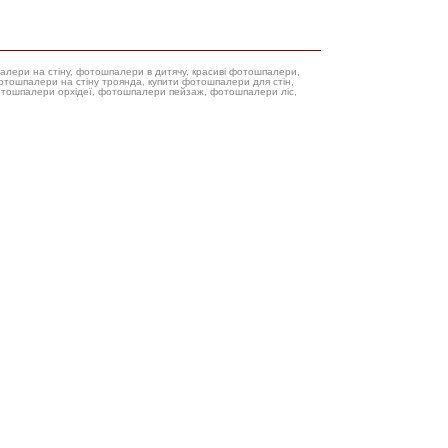
палери на стіну, фотошпалери в дитячу, красиві фотошпалери,
фотошпалери орхідеї, фотошпалери пейзаж, фотошпалери ліс,