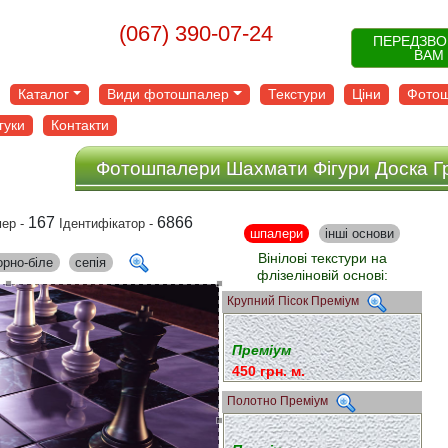
(067) 390-07-24
ПЕРЕДЗВ
ВАМ
Каталог
Види фотошпалер
Текстури
Ціни
Фотош
гуки
Контакти
Фотошпалери Шахмати Фігури Доска Г
167
6866
ер -
Ідентифікатор -
шпалери
інші основи
Вінілові текстури на
орно-біле
сепія
флізеліновій основі:
Крупний Пісок Преміум
Преміум
450 грн. м.
Полотно Преміум