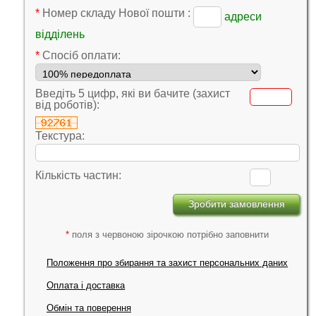
*
Номер складу Нової пошти :
адреси
відділень
*
Cпосіб оплати:
Введіть 5 цифр, які ви бачите (захист
від роботів):
Текстура:
Кількість частин:
*
поля з червоною зірочкою потрібно заповнити
Положення про збирання та захист персональних даних
Оплата і доставка
Обмін та поверення