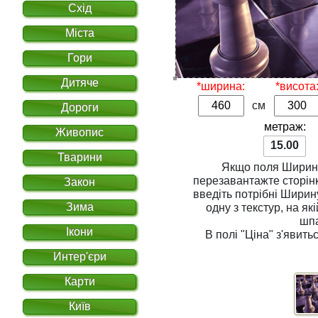
Схід
Міста
Гори
Дитяче
*ширина:
*висота
см
Дороги
метраж:
Живопис
15.00
Тварини
Якщо поля
Ширин
перезавантажте сторінку. Для розрахунку вар
Закон
введіть потрібні
Ширин
Зима
одну з
текстур
, на якій Ви хочете надрукувати
шп
Ікони
В полі
"Ціна"
з'явитьс
Интер'єри
Карти
Київ