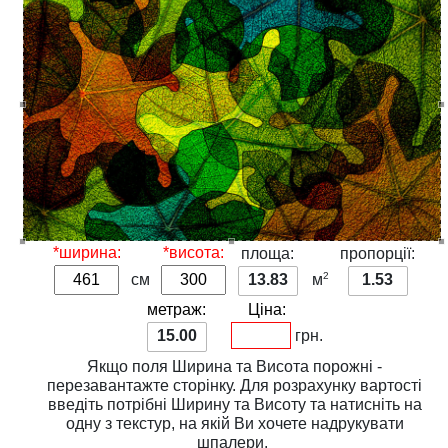
*ширина:
*висота:
площа:
пропорції:
2
см
13.83
м
1.53
метраж:
Ціна:
15.00
грн.
Якщо поля
Ширина
та
Висота
порожні -
перезавантажте сторінку. Для розрахунку вартості
введіть потрібні
Ширину
та
Висоту
та натисніть на
одну з
текстур
, на якій Ви хочете надрукувати
шпалери.