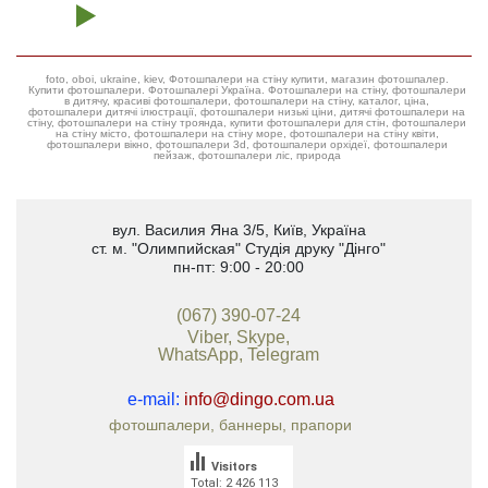
foto, oboi, ukraine, kiev, Фотошпалери на стіну купити, магазин фотошпалер.
Купити фотошпалери. Фотошпалері Україна. Фотошпалери на стіну, фотошпалери
в дитячу, красиві фотошпалери, фотошпалери на стіну, каталог, ціна,
фотошпалери дитячі ілюстрації, фотошпалери низькі ціни, дитячі фотошпалери на
стіну, фотошпалери на стіну троянда, купити фотошпалери для стін, фотошпалери
на стіну місто, фотошпалери на стіну море, фотошпалери на стіну квіти,
фотошпалери вікно, фотошпалери 3d, фотошпалери орхідеї, фотошпалери
пейзаж, фотошпалери ліс, природа
вул. Василия Яна 3/5
,
Київ, Україна
ст. м. "Олимпийская"
Студія друку "Дінго"
пн-пт: 9:00 - 20:00
(067) 390-07-24
Viber, Skype,
WhatsApp, Telegram
e-mail:
info@dingo.com.ua
фотошпалери, баннеры, прапори
Visitors
Total: 2 426 113