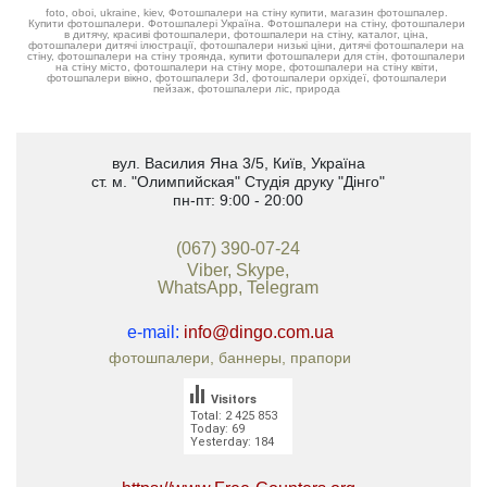
foto, oboi, ukraine, kiev, Фотошпалери на стіну купити, магазин фотошпалер.
Купити фотошпалери. Фотошпалері Україна. Фотошпалери на стіну, фотошпалери
в дитячу, красиві фотошпалери, фотошпалери на стіну, каталог, ціна,
фотошпалери дитячі ілюстрації, фотошпалери низькі ціни, дитячі фотошпалери на
стіну, фотошпалери на стіну троянда, купити фотошпалери для стін, фотошпалери
на стіну місто, фотошпалери на стіну море, фотошпалери на стіну квіти,
фотошпалери вікно, фотошпалери 3d, фотошпалери орхідеї, фотошпалери
пейзаж, фотошпалери ліс, природа
вул. Василия Яна 3/5
,
Київ, Україна
ст. м. "Олимпийская"
Студія друку "Дінго"
пн-пт: 9:00 - 20:00
(067) 390-07-24
Viber, Skype,
WhatsApp, Telegram
e-mail:
info@dingo.com.ua
фотошпалери, баннеры, прапори
Visitors
Total: 2 425 853
Today: 69
Yesterday: 184