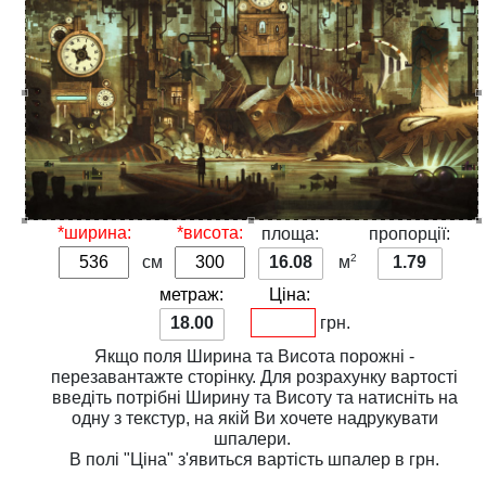
*ширина:
*висота:
площа:
пропорції:
2
см
16.08
м
1.79
метраж:
Ціна:
18.00
грн.
Якщо поля
Ширина
та
Висота
порожні -
перезавантажте сторінку. Для розрахунку вартості
введіть потрібні
Ширину
та
Висоту
та натисніть на
одну з
текстур
, на якій Ви хочете надрукувати
шпалери.
В полі
"Ціна"
з'явиться вартість шпалер в грн.