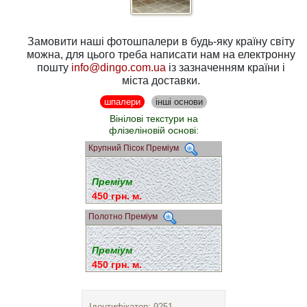
Замовити наші фотошпалери в будь-яку країну світу
можна, для цього треба написати нам на електронну
пошту
info@dingo.com.ua
із зазначенням країни і
міста доставки.
шпалери
інші основи
Вінілові текстури на
флізеліновій основі:
Крупний Пісок Преміум
Преміум
450 грн. м.
Полотно Преміум
Преміум
450 грн. м.
Ідентифікатор: 9251