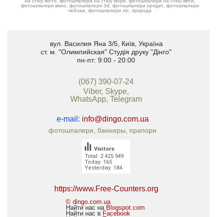
на стіну місто, фотошпалери на стіну море, фотошпалери на стіну квіти,
фотошпалери вікно, фотошпалери 3d, фотошпалери орхідеї, фотошпалери
пейзаж, фотошпалери ліс, природа
вул. Василия Яна 3/5
,
Київ, Україна
ст. м. "Олимпийская"
Студія друку "Дінго"
пн-пт: 9:00 - 20:00
(067) 390-07-24
Viber, Skype,
WhatsApp, Telegram
e-mail:
info@dingo.com.ua
фотошпалери, баннеры, прапори
Visitors
Total: 2 425 949
Today: 165
Yesterday: 184
https://www.Free-Counters.org
© dingo.com.ua
Найти нас на
Blogspot.com
Найти нас в
Facebook