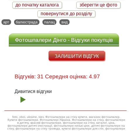
до початку каталога
зберегти це фото
повернутися до розділу
арт
балюстрада
палац
вид
Фотошпалери Дінго - Відгуки покупців
ЗАЛИШИТИ ВІДГУК
Відгуків: 31 Середня оцінка: 4.97
Дивитися відгуки
foto, oboi, ukraine, kiev, Фотошпалери на стіну купити, магазин фотошпалер.
Купити фотошпалери. Фотошпалері Україна. Фотошпалери на стіну, фотошпалери
в дитячу, красиві фотошпалери, фотошпалери на стіну, каталог, ціна,
фотошпалери дитячі ілюстрації, фотошпалери низькі ціни, дитячі фотошпалери на
стіну, фотошпалери на стіну троянда, купити фотошпалери для стін, фотошпалери