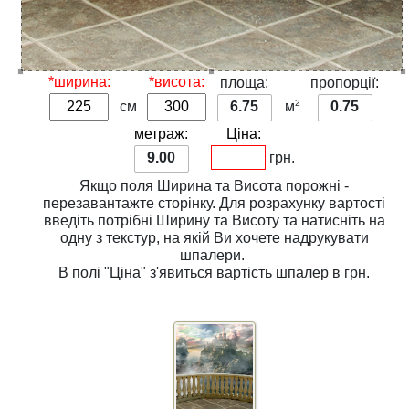
*ширина:
*висота:
площа:
пропорції:
2
см
6.75
м
0.75
метраж:
Ціна:
9.00
грн.
Якщо поля
Ширина
та
Висота
порожні -
перезавантажте сторінку. Для розрахунку вартості
введіть потрібні
Ширину
та
Висоту
та натисніть на
одну з
текстур
, на якій Ви хочете надрукувати
шпалери.
В полі
"Ціна"
з'явиться вартість шпалер в грн.