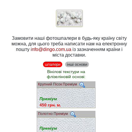
Замовити наші фотошпалери в будь-яку країну світу
можна, для цього треба написати нам на електронну
пошту
info@dingo.com.ua
із зазначенням країни і
міста доставки.
шпалери
інші основи
Вінілові текстури на
флізеліновій основі:
Крупний Пісок Преміум
Преміум
450 грн. м.
Полотно Преміум
Преміум