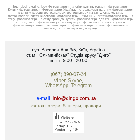
foto, oboi, ukraine, kiev, Фотошпалери на стіну купити, магазин фотошпалер.
Купити фотошпалери. Фотошпалері Україна. Фотошпалери на стіну, фотошпалери
в дитячу, красиві фотошпалери, фотошпалери на стіну, каталог, ціна,
фотошпалери дитячі ілюстрації, фотошпалери низькі ціни, дитячі фотошпалери на
стіну, фотошпалери на стіну троянда, купити фотошпалери для стін, фотошпалери
на стіну місто, фотошпалери на стіну море, фотошпалери на стіну квіти,
фотошпалери вікно, фотошпалери 3d, фотошпалери орхідеї, фотошпалери
пейзаж, фотошпалери ліс, природа
вул. Василия Яна 3/5
,
Київ, Україна
ст. м. "Олимпийская"
Студія друку "Дінго"
пн-пт: 9:00 - 20:00
(067) 390-07-24
Viber, Skype,
WhatsApp, Telegram
e-mail:
info@dingo.com.ua
фотошпалери, баннеры, прапори
Visitors
Total: 2 425 946
Today: 162
Yesterday: 184