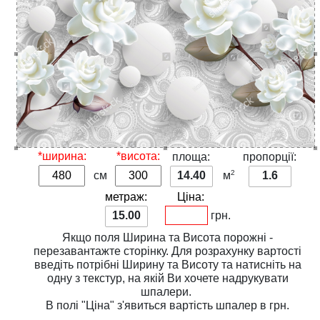
*ширина:
*висота:
площа:
пропорції:
2
см
14.40
м
1.6
метраж:
Ціна:
15.00
грн.
Якщо поля
Ширина
та
Висота
порожні -
перезавантажте сторінку. Для розрахунку вартості
введіть потрібні
Ширину
та
Висоту
та натисніть на
одну з
текстур
, на якій Ви хочете надрукувати
шпалери.
В полі
"Ціна"
з'явиться вартість шпалер в грн.