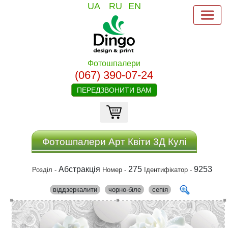
UA
RU
EN
Фотошпалери
(067) 390-07-24
ПЕРЕДЗВОНИТИ ВАМ
Фотошпалери Арт Квіти 3Д Кулі
Абстракція
275
9253
Розділ -
Номер -
Ідентифікатор -
віддзеркалити
чорно-біле
сепія