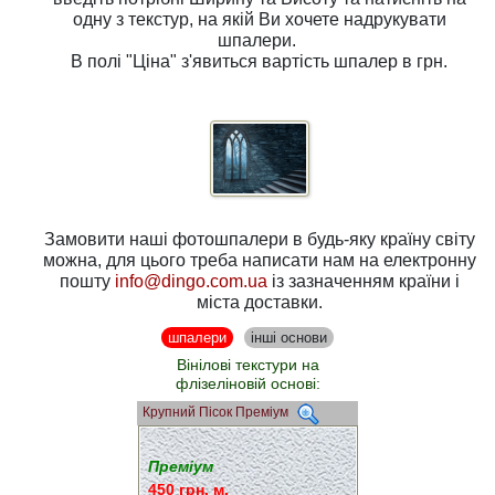
одну з
текстур
, на якій Ви хочете надрукувати
шпалери.
В полі
"Ціна"
з'явиться вартість шпалер в грн.
Замовити наші фотошпалери в будь-яку країну світу
можна, для цього треба написати нам на електронну
пошту
info@dingo.com.ua
із зазначенням країни і
міста доставки.
шпалери
інші основи
Вінілові текстури на
флізеліновій основі:
Крупний Пісок Преміум
Преміум
450 грн. м.