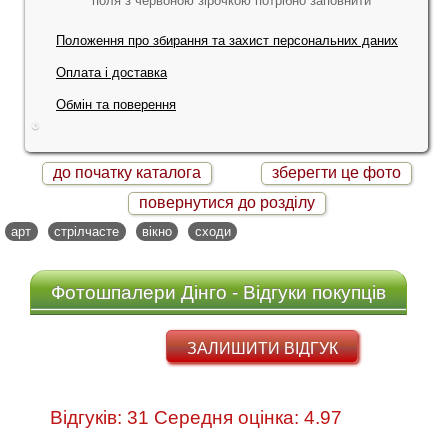
*
поля з червоною зірочкою потрібно заповнити
Положення про збирання та захист персональних даних
Оплата і доставка
Обмін та поверення
до початку каталога
зберегти це фото
повернутися до розділу
арт
стрілчасте
вікно
сходи
Фотошпалери Дінго - Відгуки покупців
ЗАЛИШИТИ ВІДГУК
Відгуків: 31 Середня оцінка: 4.97