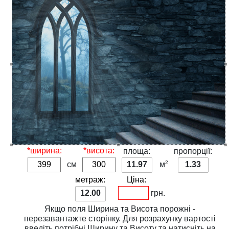
*ширина:
*висота:
площа:
пропорції:
2
см
11.97
м
1.33
метраж:
Ціна:
12.00
грн.
Якщо поля
Ширина
та
Висота
порожні -
перезавантажте сторінку. Для розрахунку вартості
введіть потрібні
Ширину
та
Висоту
та натисніть на