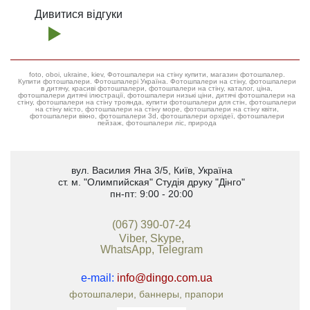
Дивитися відгуки
foto, oboi, ukraine, kiev, Фотошпалери на стіну купити, магазин фотошпалер.
Купити фотошпалери. Фотошпалері Україна. Фотошпалери на стіну, фотошпалери
в дитячу, красиві фотошпалери, фотошпалери на стіну, каталог, ціна,
фотошпалери дитячі ілюстрації, фотошпалери низькі ціни, дитячі фотошпалери на
стіну, фотошпалери на стіну троянда, купити фотошпалери для стін, фотошпалери
на стіну місто, фотошпалери на стіну море, фотошпалери на стіну квіти,
фотошпалери вікно, фотошпалери 3d, фотошпалери орхідеї, фотошпалери
пейзаж, фотошпалери ліс, природа
вул. Василия Яна 3/5
,
Київ, Україна
ст. м. "Олимпийская"
Студія друку "Дінго"
пн-пт: 9:00 - 20:00
(067) 390-07-24
Viber, Skype,
WhatsApp, Telegram
e-mail:
info@dingo.com.ua
фотошпалери, баннеры, прапори