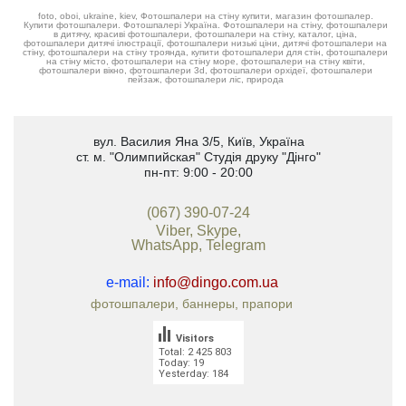
foto, oboi, ukraine, kiev, Фотошпалери на стіну купити, магазин фотошпалер.
Купити фотошпалери. Фотошпалері Україна. Фотошпалери на стіну, фотошпалери
в дитячу, красиві фотошпалери, фотошпалери на стіну, каталог, ціна,
фотошпалери дитячі ілюстрації, фотошпалери низькі ціни, дитячі фотошпалери на
стіну, фотошпалери на стіну троянда, купити фотошпалери для стін, фотошпалери
на стіну місто, фотошпалери на стіну море, фотошпалери на стіну квіти,
фотошпалери вікно, фотошпалери 3d, фотошпалери орхідеї, фотошпалери
пейзаж, фотошпалери ліс, природа
вул. Василия Яна 3/5
,
Київ, Україна
ст. м. "Олимпийская"
Студія друку "Дінго"
пн-пт: 9:00 - 20:00
(067) 390-07-24
Viber, Skype,
WhatsApp, Telegram
e-mail:
info@dingo.com.ua
фотошпалери, баннеры, прапори
Visitors
Total: 2 425 803
Today: 19
Yesterday: 184