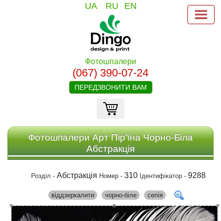
UA
RU
EN
Фотошпалери
(067) 390-07-24
ПЕРЕДЗВОНИТИ ВАМ
Фотошпалери Арт Пір'їна Чорно-Біла
Абстракція
Абстракція
310
9288
Розділ -
Номер -
Ідентифікатор -
віддзеркалити
чорно-біле
сепія