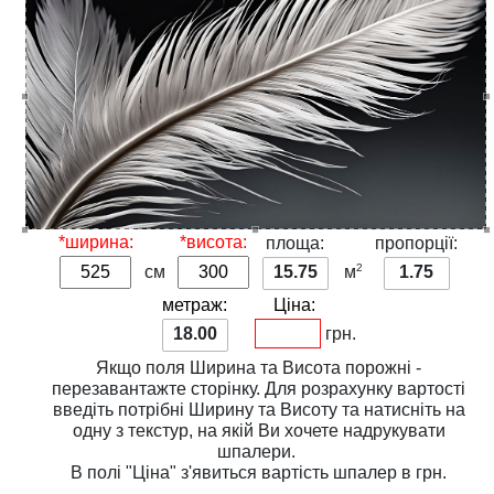
*ширина:
*висота:
площа:
пропорції:
2
см
15.75
м
1.75
метраж:
Ціна:
18.00
грн.
Якщо поля
Ширина
та
Висота
порожні -
перезавантажте сторінку. Для розрахунку вартості
введіть потрібні
Ширину
та
Висоту
та натисніть на
одну з
текстур
, на якій Ви хочете надрукувати
шпалери.
В полі
"Ціна"
з'явиться вартість шпалер в грн.