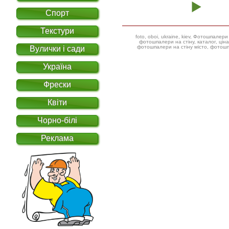
Спорт
Текстури
foto, oboi, ukraine, kiev, Фотошпал
фотошпалери на стіну, каталог, ціна, фотошпалери дитячі ілюстрації,
фотошпалери на стіну місто, фотошп
Вулички і сади
Україна
Фрески
Квіти
Чорно-білі
Реклама