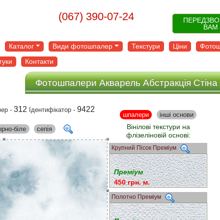
(067) 390-07-24
ПЕРЕДЗВ
ВАМ
Каталог
Види фотошпалер
Текстури
Ціни
Фотош
гуки
Контакти
Фотошпалери Акварель Абстракція Стіна
312
9422
ер -
Ідентифікатор -
шпалери
інші основи
Вінілові текстури на
орно-біле
сепія
флізеліновій основі:
Крупний Пісок Преміум
Преміум
450 грн. м.
Полотно Преміум