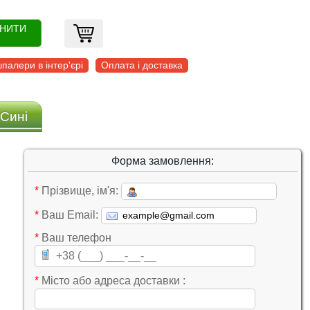
ОНИТИ
палери в інтер'єрі
Оплата і доставка
 Сині
Форма замовлення:
*
Прізвище, ім'я:
*
Ваш Email:
*
Ваш телефон
*
Місто або адреса доставки :