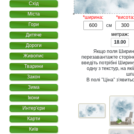
Схід
Міста
*ширина:
*висота
Гори
см
метраж:
Дитяче
18.00
Дороги
Якщо поля
Ширин
Живопис
перезавантажте сторінку. Для розрахунку вар
введіть потрібні
Ширин
Тварини
одну з
текстур
, на якій Ви хочете надрукувати
шп
Закон
В полі
"Ціна"
з'явитьс
Зима
Ікони
Интер'єри
Карти
Київ