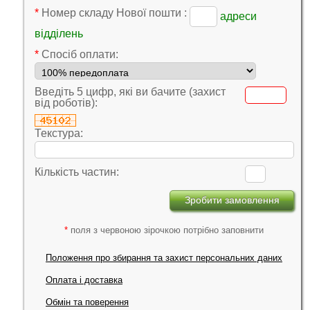
*
Номер складу Нової пошти :
адреси
відділень
*
Cпосіб оплати:
Введіть 5 цифр, які ви бачите (захист
від роботів):
Текстура:
Кількість частин:
*
поля з червоною зірочкою потрібно заповнити
Положення про збирання та захист персональних даних
Оплата і доставка
Обмін та поверення