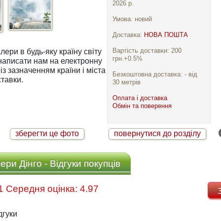
2026 р.
Умова: новий
Доставка:
НОВА ПОШТА
Вартість доставки: 200
ри в будь-яку країну світу
грн.+0.5%
із зазначенням країни і міста
Безкоштовна доставка: - від
тавки.
30 метрів
Оплата і доставка
Обмін та поверення
зберегти це фото
повернутися до розділу
ри Дінго - Відгуки покупців
Відгуків: 31 Середня оцінка: 4.97
дгуки