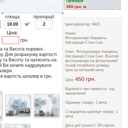
Преміум
450 грн. м.
:
площа:
пропорції:
2
18.00
м
2
Ідентифікатор: 9422
Ціна:
Назва:
Фотошпалери Акварель
грн.
Абстракція Стіна Сині
а
та
Висота
порожні -
Опис: Фотошпалери Акварель
тості
Абстракція Стіна Сині. Вінілові
у
та
Висоту
та натисніть на
фотошпалери на флізеліновій
основі потрібного розміру.
Ціна за погонний метр
алери.
я вартість шпалер в грн.
450 грн.
Ціна:
Відомості про наявність: під
замовлення
Одиниця товару: 1 метр
Стандартна одиниця товару: 1
метр
Дата доступності: 09 серпня