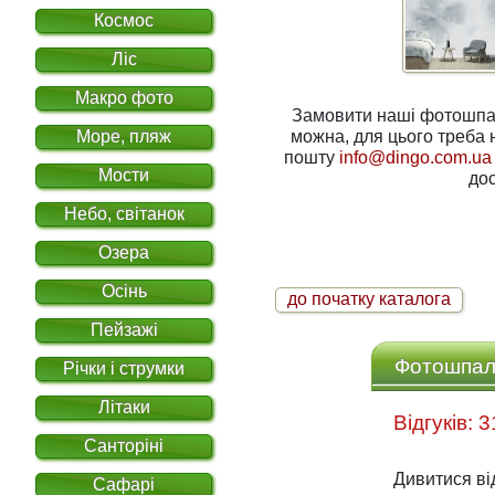
Космос
Ліс
Макро фото
Замовити наші фотошпале
Море, пляж
можна, для цього треба написати нам на електронну
пошту
info@dingo.com.ua
Мости
дос
Небо, світанок
Озера
Осінь
до початку каталога
Пейзажі
Фотошпале
Річки і струмки
Літаки
Санторіні
Дивитися ві
Сафарі