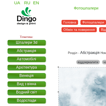
UA
RU
EN
Фотошпалери
Головна
Фотошпалери
Обмін та поверення
Від
Тематика:
Шпалери 3d
Абстракція
Абстракція
Розділ -
Ном
Автомобілі
віддзеркалити
ч
Архітектура
Венеція
Вид з вікна
Водний світ
Водоспади