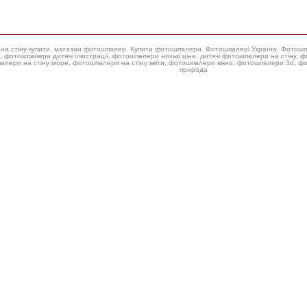
ери на стіну купити, магазин фотошпалер. Купити фотошпалери. Фотошпалері Україна. Фотош
 фотошпалери низькі ціни, дитячі фотошпалери на стіну, фотошпалери на стіну троянда, купити фотошпалери для стін,
алери на стіну море, фотошпалери на стіну квіти, фотошпалери вікно, фотошпалери 3d, 
природа