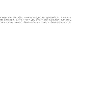
палери на стіну, фотошпалери в дитячу, красиві фотошпалери,
фотошпалери орхідеї, фотошпалери пейзаж, фотошпалери ліс,