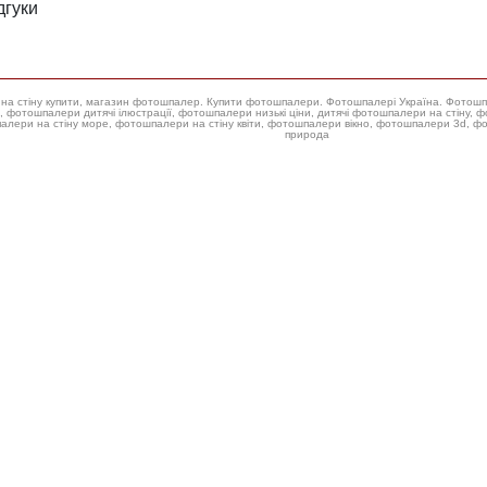
дгуки
ери на стіну купити, магазин фотошпалер. Купити фотошпалери. Фотошпалері Україна. Фотош
 фотошпалери низькі ціни, дитячі фотошпалери на стіну, фотошпалери на стіну троянда, купити фотошпалери для стін,
алери на стіну море, фотошпалери на стіну квіти, фотошпалери вікно, фотошпалери 3d, 
природа