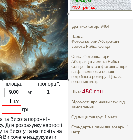
Преміум
450 грн. м.
Ідентифікатор: 9484
Назва:
Фотошпалери Абстракція
Золота Рибка Сонце
Опис: Фотошпалери
Абстракція Золота Рибка
Сонце. Вінілові фотошпалери
на флізеліновій основі
потрібного розміру. Ціна за
погонний метр
:
площа:
пропорції:
450 грн.
2
9.00
м
1
Ціна:
Ціна:
Відомості про наявність: під
замовлення
грн.
Одиниця товару: 1 метр
а
та
Висота
порожні -
тості
Стандартна одиниця товару: 1
у
та
Висоту
та натисніть на
метр