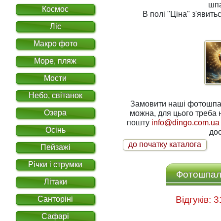
шп
Космос
В полі
"Ціна"
з'явитьс
Ліс
Макро фото
Море, пляж
Мости
Небо, світанок
Замовити наші фотошпале
Озера
можна, для цього треба написати нам на електронну
пошту
info@dingo.com.ua
Осінь
дос
до початку каталога
Пейзажі
Річки і струмки
Фотошпале
Літаки
Санторіні
Сафарі