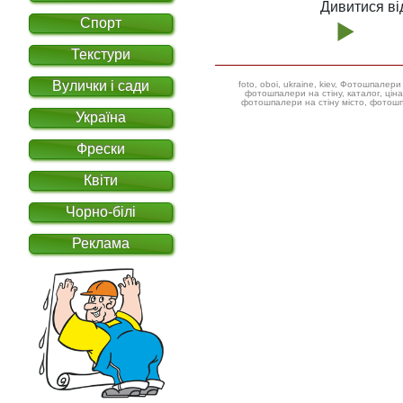
Дивитися ві
Спорт
Текстури
Вулички і сади
foto, oboi, ukraine, kiev, Фотошпал
фотошпалери на стіну, каталог, ціна, фотошпалери дитячі ілюстрації,
фотошпалери на стіну місто, фотошп
Україна
Фрески
Квіти
Чорно-білі
Реклама