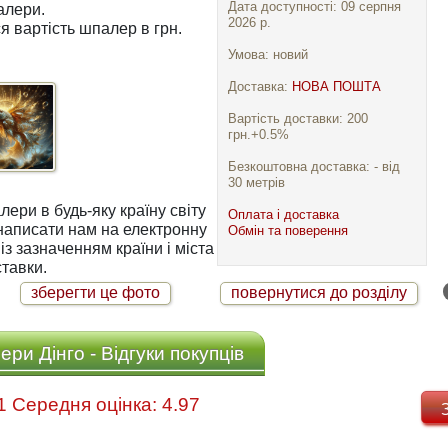
Дата доступності: 09 серпня
алери.
2026 р.
я вартість шпалер в грн.
Умова: новий
Доставка:
НОВА ПОШТА
Вартість доставки: 200
грн.+0.5%
Безкоштовна доставка: - від
30 метрів
ри в будь-яку країну світу
Оплата і доставка
Обмін та поверення
із зазначенням країни і міста
тавки.
зберегти це фото
повернутися до розділу
ри Дінго - Відгуки покупців
Відгуків: 31 Середня оцінка: 4.97