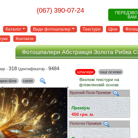
(067) 390-07-24
ПЕРЕДЗВ
ВАМ
Каталог
Види фотошпалер
Текстури
Ціни
Фотош
гуки
Контакти
Фотошпалери Абстракція Золота Рибка 
318
9484
ер -
Ідентифікатор -
шпалери
інші основи
Вінілові текстури на
орно-біле
сепія
флізеліновій основі:
Крупний Пісок Преміум
Преміум
450 грн. м.
Полотно Преміум