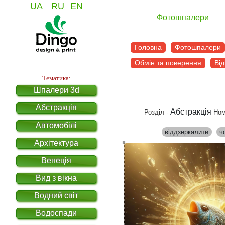
UA
RU
EN
Фотошпалери
Головна
Фотошпалери
Обмін та поверення
Від
Тематика:
Шпалери 3d
Абстракція
Абстракція
Розділ -
Ном
Автомобілі
віддзеркалити
ч
Архітектура
Венеція
Вид з вікна
Водний світ
Водоспади