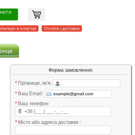
ОНИТИ
палери в інтер'єрі
Оплата і доставка
Сонце
Форма замовлення:
*
Прізвище, ім'я:
*
Ваш Email:
*
Ваш телефон
*
Місто або адреса доставки :