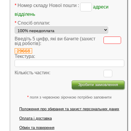
*
Номер складу Нової пошти :
адреси
відділень
*
Cпосіб оплати:
Введіть 5 цифр, які ви бачите (захист
від роботів):
Текстура:
Кількість частин:
*
поля з червоною зірочкою потрібно заповнити
Положення про збирання та захист персональних даних
Оплата і доставка
Обмін та поверення