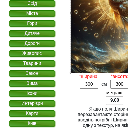
Схід
Міста
Гори
Дитяче
Дороги
Живопис
Тварини
Закон
*ширина:
*висота
Зима
см
метраж:
Ікони
9.00
Интер'єри
Якщо поля
Ширин
Карти
перезавантажте сторінку. Для розрахунку вар
введіть потрібні
Ширин
Київ
одну з
текстур
, на якій Ви хочете надрукувати