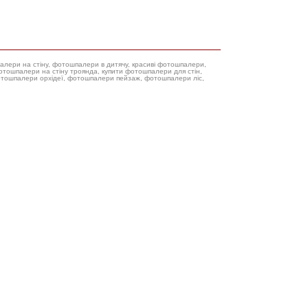
палери на стіну, фотошпалери в дитячу, красиві фотошпалери,
фотошпалери орхідеї, фотошпалери пейзаж, фотошпалери ліс,