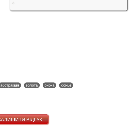
абстракція
золота
рибка
сонце
ЗАЛИШИТИ ВІДГУК