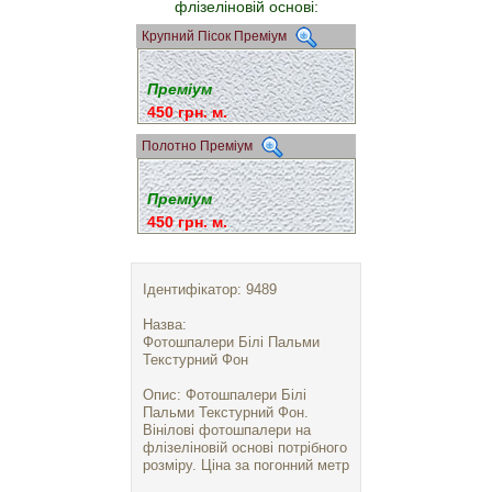
флізеліновій основі:
Крупний Пісок Преміум
Преміум
450 грн. м.
Полотно Преміум
Преміум
450 грн. м.
Ідентифікатор: 9489
Назва:
Фотошпалери Білі Пальми
Текстурний Фон
Опис: Фотошпалери Білі
Пальми Текстурний Фон.
Вінілові фотошпалери на
флізеліновій основі потрібного
розміру. Ціна за погонний метр