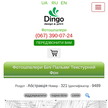
UA
RU
EN
Фотошпалери
(067) 390-07-24
ПЕРЕДЗВОНИТИ ВАМ
Фотошпалери Білі Пальми Текстурний
Фон
Абстракція
321
9489
Розділ -
Номер -
Ідентифікатор -
віддзеркалити
чорно-біле
сепія