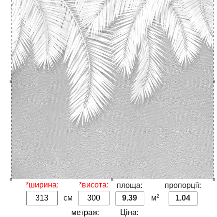
*ширина:
*висота:
площа:
пропорції:
2
см
9.39
м
1.04
метраж:
Ціна: