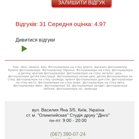
ЗАЛИШИТИ ВІДГУК
Відгуків: 31 Середня оцінка: 4.97
Дивитися відгуки
foto, oboi, ukraine, kiev, Фотошпалери на стіну купити, магазин фотошпалер.
Купити фотошпалери. Фотошпалері Україна. Фотошпалери на стіну, фотошпалери
в дитячу, красиві фотошпалери, фотошпалери на стіну, каталог, ціна,
фотошпалери дитячі ілюстрації, фотошпалери низькі ціни, дитячі фотошпалери на
стіну, фотошпалери на стіну троянда, купити фотошпалери для стін, фотошпалери
на стіну місто, фотошпалери на стіну море, фотошпалери на стіну квіти,
фотошпалери вікно, фотошпалери 3d, фотошпалери орхідеї, фотошпалери
пейзаж, фотошпалери ліс, природа
вул. Василия Яна 3/5
,
Київ, Україна
ст. м. "Олимпийская"
Студія друку "Дінго"
пн-пт: 9:00 - 20:00
(067) 390-07-24