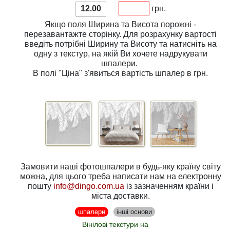
12.00
грн.
Якщо поля
Ширина
та
Висота
порожні -
перезавантажте сторінку. Для розрахунку вартості
введіть потрібні
Ширину
та
Висоту
та натисніть на
одну з
текстур
, на якій Ви хочете надрукувати
шпалери.
В полі
"Ціна"
з'явиться вартість шпалер в грн.
Замовити наші фотошпалери в будь-яку країну світу
можна, для цього треба написати нам на електронну
пошту
info@dingo.com.ua
із зазначенням країни і
міста доставки.
шпалери
інші основи
Вінілові текстури на