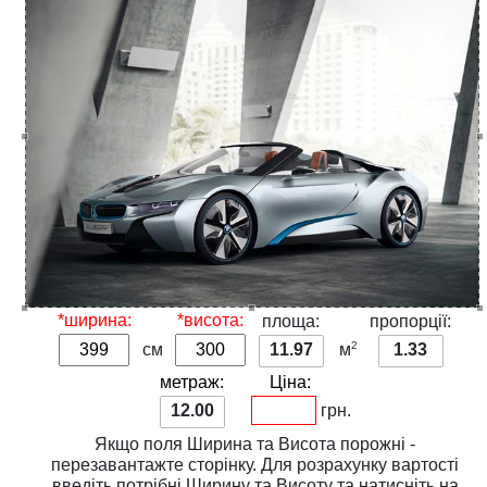
*ширина:
*висота:
площа:
пропорції:
2
см
11.97
м
1.33
метраж:
Ціна:
12.00
грн.
Якщо поля
Ширина
та
Висота
порожні -
перезавантажте сторінку. Для розрахунку вартості
введіть потрібні
Ширину
та
Висоту
та натисніть на