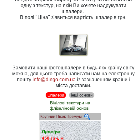
одну з
текстур
, на якій Ви хочете надрукувати
шпалери.
В полі
"Ціна"
з'явиться вартість шпалер в грн.
Замовити наші фотошпалери в будь-яку країну світу
можна, для цього треба написати нам на електронну
пошту
info@dingo.com.ua
із зазначенням країни і
міста доставки.
шпалери
інші основи
Вінілові текстури на
флізеліновій основі:
Крупний Пісок Преміум
Преміум
450 грн. м.