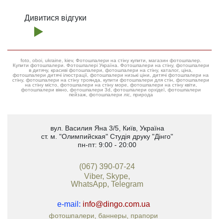
Дивитися відгуки
foto, oboi, ukraine, kiev, Фотошпалери на стіну купити, магазин фотошпалер.
Купити фотошпалери. Фотошпалері Україна. Фотошпалери на стіну, фотошпалери
в дитячу, красиві фотошпалери, фотошпалери на стіну, каталог, ціна,
фотошпалери дитячі ілюстрації, фотошпалери низькі ціни, дитячі фотошпалери на
стіну, фотошпалери на стіну троянда, купити фотошпалери для стін, фотошпалери
на стіну місто, фотошпалери на стіну море, фотошпалери на стіну квіти,
фотошпалери вікно, фотошпалери 3d, фотошпалери орхідеї, фотошпалери
пейзаж, фотошпалери ліс, природа
вул. Василия Яна 3/5
,
Київ, Україна
ст. м. "Олимпийская"
Студія друку "Дінго"
пн-пт: 9:00 - 20:00
(067) 390-07-24
Viber, Skype,
WhatsApp, Telegram
e-mail:
info@dingo.com.ua
фотошпалери, баннеры, прапори