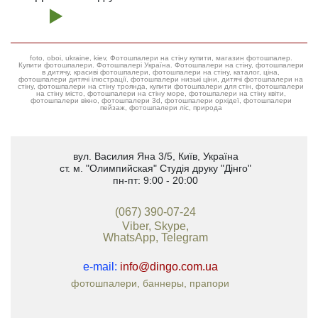
foto, oboi, ukraine, kiev, Фотошпалери на стіну купити, магазин фотошпалер.
Купити фотошпалери. Фотошпалері Україна. Фотошпалери на стіну, фотошпалери
в дитячу, красиві фотошпалери, фотошпалери на стіну, каталог, ціна,
фотошпалери дитячі ілюстрації, фотошпалери низькі ціни, дитячі фотошпалери на
стіну, фотошпалери на стіну троянда, купити фотошпалери для стін, фотошпалери
на стіну місто, фотошпалери на стіну море, фотошпалери на стіну квіти,
фотошпалери вікно, фотошпалери 3d, фотошпалери орхідеї, фотошпалери
пейзаж, фотошпалери ліс, природа
вул. Василия Яна 3/5
,
Київ, Україна
ст. м. "Олимпийская"
Студія друку "Дінго"
пн-пт: 9:00 - 20:00
(067) 390-07-24
Viber, Skype,
WhatsApp, Telegram
e-mail:
info@dingo.com.ua
фотошпалери, баннеры, прапори