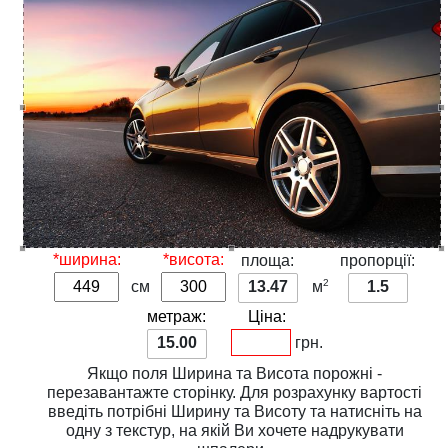
*ширина:
*висота:
площа:
пропорції:
2
см
13.47
м
1.5
метраж:
Ціна:
15.00
грн.
Якщо поля
Ширина
та
Висота
порожні -
перезавантажте сторінку. Для розрахунку вартості
введіть потрібні
Ширину
та
Висоту
та натисніть на
одну з
текстур
, на якій Ви хочете надрукувати