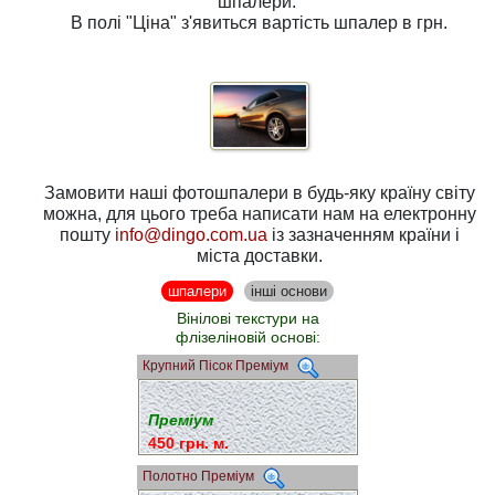
шпалери.
В полі
"Ціна"
з'явиться вартість шпалер в грн.
Замовити наші фотошпалери в будь-яку країну світу
можна, для цього треба написати нам на електронну
пошту
info@dingo.com.ua
із зазначенням країни і
міста доставки.
шпалери
інші основи
Вінілові текстури на
флізеліновій основі:
Крупний Пісок Преміум
Преміум
450 грн. м.
Полотно Преміум