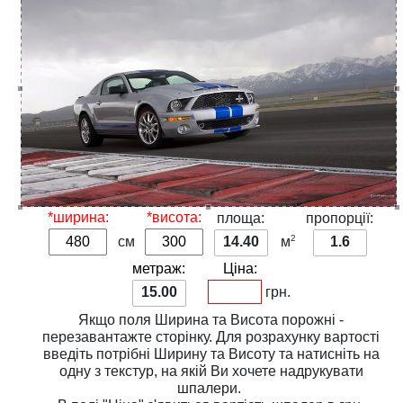
*ширина:
*висота:
площа:
пропорції:
2
см
14.40
м
1.6
метраж:
Ціна:
15.00
грн.
Якщо поля
Ширина
та
Висота
порожні -
перезавантажте сторінку. Для розрахунку вартості
введіть потрібні
Ширину
та
Висоту
та натисніть на
одну з
текстур
, на якій Ви хочете надрукувати
шпалери.