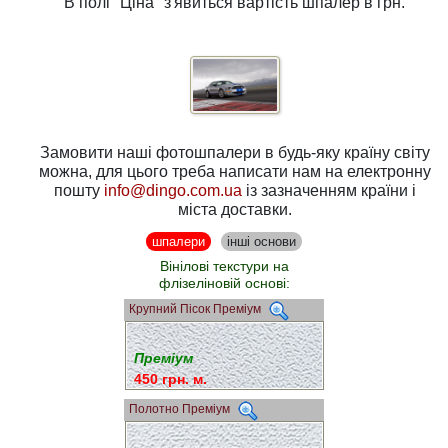
В полі
"Ціна"
з'явиться вартість шпалер в грн.
Замовити наші фотошпалери в будь-яку країну світу
можна, для цього треба написати нам на електронну
пошту
info@dingo.com.ua
із зазначенням країни і
міста доставки.
шпалери
інші основи
Вінілові текстури на
флізеліновій основі:
Крупний Пісок Преміум
Преміум
450 грн. м.
Полотно Преміум