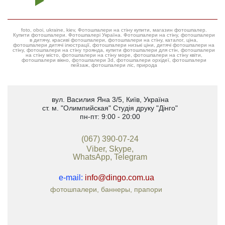
foto, oboi, ukraine, kiev, Фотошпалери на стіну купити, магазин фотошпалер.
Купити фотошпалери. Фотошпалері Україна. Фотошпалери на стіну, фотошпалери
в дитячу, красиві фотошпалери, фотошпалери на стіну, каталог, ціна,
фотошпалери дитячі ілюстрації, фотошпалери низькі ціни, дитячі фотошпалери на
стіну, фотошпалери на стіну троянда, купити фотошпалери для стін, фотошпалери
на стіну місто, фотошпалери на стіну море, фотошпалери на стіну квіти,
фотошпалери вікно, фотошпалери 3d, фотошпалери орхідеї, фотошпалери
пейзаж, фотошпалери ліс, природа
вул. Василия Яна 3/5
,
Київ, Україна
ст. м. "Олимпийская"
Студія друку "Дінго"
пн-пт: 9:00 - 20:00
(067) 390-07-24
Viber, Skype,
WhatsApp, Telegram
e-mail:
info@dingo.com.ua
фотошпалери, баннеры, прапори