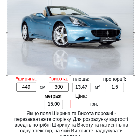
*ширина:
*висота:
площа:
пропорції:
2
см
13.47
м
1.5
метраж:
Ціна:
15.00
грн.
Якщо поля
Ширина
та
Висота
порожні -
перезавантажте сторінку. Для розрахунку вартості
введіть потрібні
Ширину
та
Висоту
та натисніть на
одну з
текстур
, на якій Ви хочете надрукувати