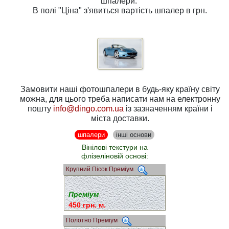
шпалери.
В полі
"Ціна"
з'явиться вартість шпалер в грн.
Замовити наші фотошпалери в будь-яку країну світу
можна, для цього треба написати нам на електронну
пошту
info@dingo.com.ua
із зазначенням країни і
міста доставки.
шпалери
інші основи
Вінілові текстури на
флізеліновій основі:
Крупний Пісок Преміум
Преміум
450 грн. м.
Полотно Преміум