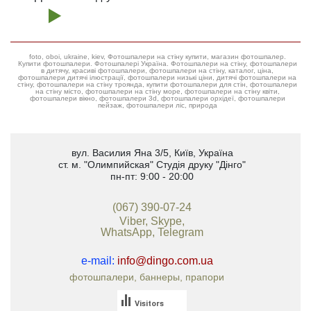
foto, oboi, ukraine, kiev, Фотошпалери на стіну купити, магазин фотошпалер.
Купити фотошпалери. Фотошпалері Україна. Фотошпалери на стіну, фотошпалери
в дитячу, красиві фотошпалери, фотошпалери на стіну, каталог, ціна,
фотошпалери дитячі ілюстрації, фотошпалери низькі ціни, дитячі фотошпалери на
стіну, фотошпалери на стіну троянда, купити фотошпалери для стін, фотошпалери
на стіну місто, фотошпалери на стіну море, фотошпалери на стіну квіти,
фотошпалери вікно, фотошпалери 3d, фотошпалери орхідеї, фотошпалери
пейзаж, фотошпалери ліс, природа
вул. Василия Яна 3/5
,
Київ, Україна
ст. м. "Олимпийская"
Студія друку "Дінго"
пн-пт: 9:00 - 20:00
(067) 390-07-24
Viber, Skype,
WhatsApp, Telegram
e-mail:
info@dingo.com.ua
фотошпалери, баннеры, прапори
Visitors