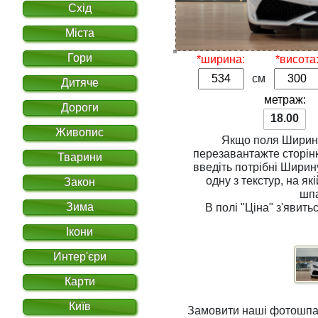
Схід
Міста
Гори
*ширина:
*висота
см
Дитяче
метраж:
Дороги
18.00
Живопис
Якщо поля
Ширин
перезавантажте сторінку. Для розрахунку вар
Тварини
введіть потрібні
Ширин
одну з
текстур
, на якій Ви хочете надрукувати
Закон
шп
Зима
В полі
"Ціна"
з'явитьс
Ікони
Интер'єри
Карти
Київ
Замовити наші фотошпале