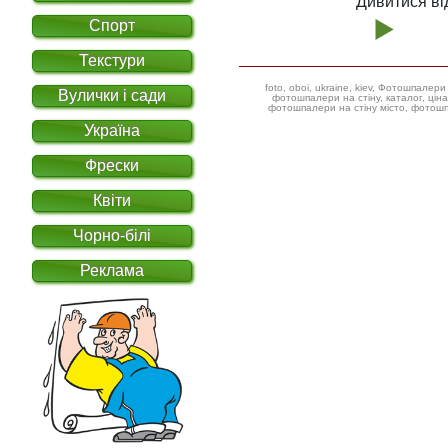
Дивитися ві
Спорт
Текстури
foto, oboi, ukraine, kiev, Фотошпал
Вулички і сади
фотошпалери на стіну, каталог, ціна, фотошпалери дитячі ілюстрації,
фотошпалери на стіну місто, фотошп
Україна
Фрески
Квіти
Чорно-білі
Реклама