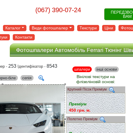
(067) 390-07-24
ПЕРЕДЗВ
ВАМ
Каталог
Види фотошпалер
Текстури
Ціни
Фотош
гуки
Контакти
Фотошпалери Автомобіль Ferrari Тюнінг Шв
253
8543
ер -
Ідентифікатор -
шпалери
інші основи
Вінілові текстури на
орно-біле
сепія
флізеліновій основі:
Крупний Пісок Преміум
Преміум
450 грн. м.
Полотно Преміум