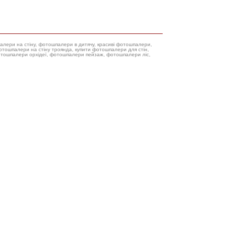
палери на стіну, фотошпалери в дитячу, красиві фотошпалери,
фотошпалери орхідеї, фотошпалери пейзаж, фотошпалери ліс,