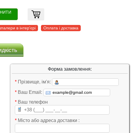
ОНИТИ
палери в інтер'єрі
Оплата і доставка
идкість
Форма замовлення:
*
Прізвище, ім'я:
*
Ваш Email:
*
Ваш телефон
*
Місто або адреса доставки :