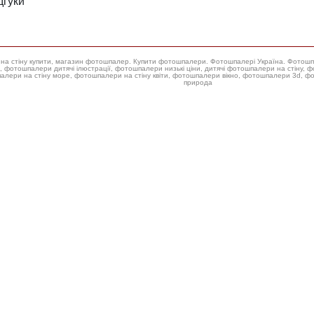
дгуки
ери на стіну купити, магазин фотошпалер. Купити фотошпалери. Фотошпалері Україна. Фотош
 фотошпалери низькі ціни, дитячі фотошпалери на стіну, фотошпалери на стіну троянда, купити фотошпалери для стін,
алери на стіну море, фотошпалери на стіну квіти, фотошпалери вікно, фотошпалери 3d, 
природа