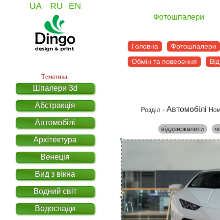
UA
RU
EN
Фотошпалери
Головна
Фотошпалери
Обмін та поверення
Від
Тематика:
Шпалери 3d
Абстракція
Автомобілі
Розділ -
Ном
Автомобілі
віддзеркалити
ч
Архітектура
Венеція
Вид з вікна
Водний світ
Водоспади