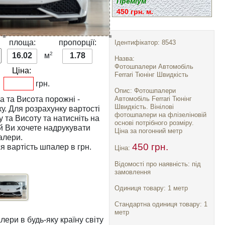
Преміум
450 грн. м.
:
площа:
пропорції:
Ідентифікатор: 8543
2
16.02
м
1.78
Назва:
Фотошпалери Автомобіль
Ціна:
Ferrari Тюнінг Швидкість
грн.
Опис: Фотошпалери
а
та
Висота
порожні -
Автомобіль Ferrari Тюнінг
Швидкість. Вінілові
тості
фотошпалери на флізеліновій
у
та
Висоту
та натисніть на
основі потрібного розміру.
Ціна за погонний метр
алери.
450 грн.
я вартість шпалер в грн.
Ціна:
Відомості про наявність: під
замовлення
Одиниця товару: 1 метр
Стандартна одиниця товару: 1
метр
ри в будь-яку країну світу