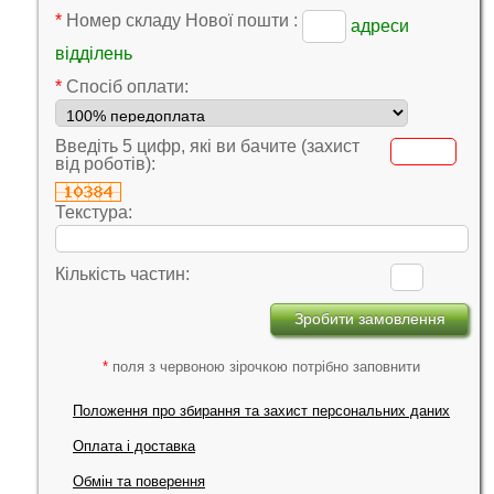
*
Номер складу Нової пошти :
адреси
відділень
*
Cпосіб оплати:
Введіть 5 цифр, які ви бачите (захист
від роботів):
Текстура:
Кількість частин:
*
поля з червоною зірочкою потрібно заповнити
Положення про збирання та захист персональних даних
Оплата і доставка
Обмін та поверення