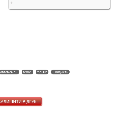
автомобіль
ferrari
тюнінг
швидкість
ЗАЛИШИТИ ВІДГУК