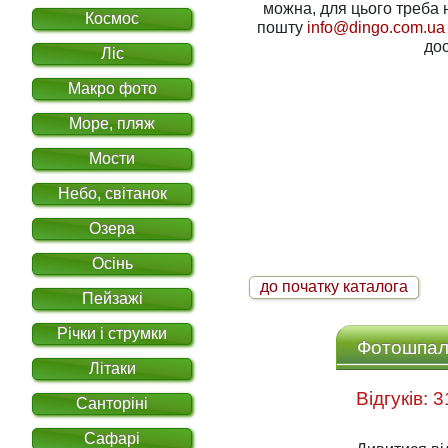
можна, для цього треба написати нам на електронну
Космос
пошту
info@dingo.com.ua
дос
Ліс
Макро фото
Море, пляж
Мости
Небо, світанок
Озера
Осінь
до початку каталога
Пейзажі
Річки і струмки
Фотошпале
Літаки
Санторіні
Сафарі