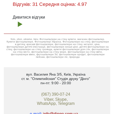
Відгуків: 31 Середня оцінка: 4.97
Дивитися відгуки
foto, oboi, ukraine, kiev, Фотошпалери на стіну купити, магазин фотошпалер.
Купити фотошпалери. Фотошпалері Україна. Фотошпалери на стіну, фотошпалери
в дитячу, красиві фотошпалери, фотошпалери на стіну, каталог, ціна,
фотошпалери дитячі ілюстрації, фотошпалери низькі ціни, дитячі фотошпалери на
стіну, фотошпалери на стіну троянда, купити фотошпалери для стін, фотошпалери
на стіну місто, фотошпалери на стіну море, фотошпалери на стіну квіти,
фотошпалери вікно, фотошпалери 3d, фотошпалери орхідеї, фотошпалери
пейзаж, фотошпалери ліс, природа
вул. Василия Яна 3/5
,
Київ, Україна
ст. м. "Олимпийская"
Студія друку "Дінго"
пн-пт: 9:00 - 20:00
(067) 390-07-24
Viber, Skype,
WhatsApp, Telegram
e-mail:
info@dingo.com.ua