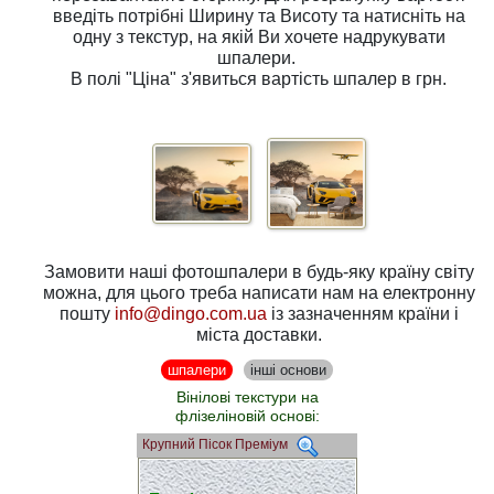
введіть потрібні
Ширину
та
Висоту
та натисніть на
одну з
текстур
, на якій Ви хочете надрукувати
шпалери.
В полі
"Ціна"
з'явиться вартість шпалер в грн.
Замовити наші фотошпалери в будь-яку країну світу
можна, для цього треба написати нам на електронну
пошту
info@dingo.com.ua
із зазначенням країни і
міста доставки.
шпалери
інші основи
Вінілові текстури на
флізеліновій основі:
Крупний Пісок Преміум