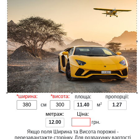
*ширина:
*висота:
площа:
пропорції:
2
см
11.40
м
1.27
метраж:
Ціна:
12.00
грн.
Якщо поля
Ширина
та
Висота
порожні -
перезавантажте сторінку. Для розрахунку вартості