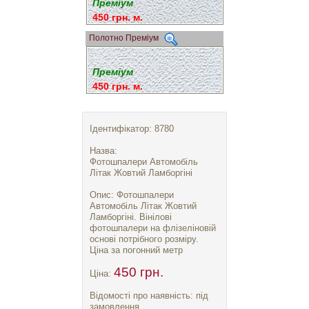
Преміум
450 грн. м.
Полотно Преміум
Преміум
450 грн. м.
Ідентифікатор: 8780
Назва:
Фотошпалери Автомобіль
Літак Жовтий Ламборгіні
Опис: Фотошпалери
Автомобіль Літак Жовтий
Ламборгіні. Вінілові
фотошпалери на флізеліновій
основі потрібного розміру.
Ціна за погонний метр
450 грн.
Ціна:
Відомості про наявність: під
замовлення